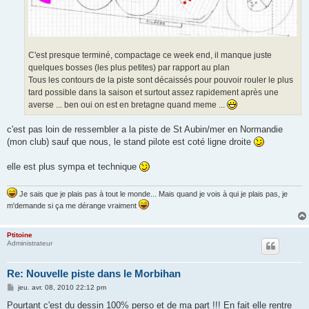
C'est presque terminé, compactage ce week end, il manque juste
quelques bosses (les plus petites) par rapport au plan
Tous les contours de la piste sont décaissés pour pouvoir rouler le plus
tard possible dans la saison et surtout assez rapidement après une
averse ... ben oui on est en bretagne quand meme ...
c'est pas loin de ressembler a la piste de St Aubin/mer en Normandie
(mon club) sauf que nous, le stand pilote est coté ligne droite
elle est plus sympa et technique
Je sais que je plais pas à tout le monde... Mais quand je vois à qui je plais pas, je
m'demande si ça me dérange vraiment
Ptitoine
Administrateur
Re: Nouvelle piste dans le Morbihan
M
jeu. avr. 08, 2010 22:12 pm
e
s
Pourtant c'est du dessin 100% perso et de ma part !!! En fait elle rentre