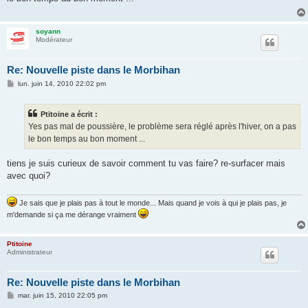
a
g
e
soyann
Modérateur
Re: Nouvelle piste dans le Morbihan
M
lun. juin 14, 2010 22:02 pm
e
s
s
Ptitoine a écrit :
a
g
Yes pas mal de poussière, le problème sera réglé après l'hiver, on a pas
e
le bon temps au bon moment ...
tiens je suis curieux de savoir comment tu vas faire? re-surfacer mais
avec quoi?
Je sais que je plais pas à tout le monde... Mais quand je vois à qui je plais pas, je
m'demande si ça me dérange vraiment
Ptitoine
Administrateur
Re: Nouvelle piste dans le Morbihan
M
mar. juin 15, 2010 22:05 pm
e