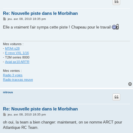
Re: Nouvelle piste dans le Morbihan
M
jeu. avr. 08, 2010 18:35 pm
e
s
Elle a vraiment l'air sympa cette piste ! Chapeau pour le travail
s
a
g
e
Mes voitures :
-
MTA4 s28
-
E-revo VXL 1/16
- T2M series 8000
-
Axial ax10 ARTR
Mes ventes :
Radio 3 voies
Radio traxxas neuve
nitrous
Re: Nouvelle piste dans le Morbihan
M
jeu. avr. 08, 2010 18:35 pm
e
s
oh oui, la team a bien changer: maintenant, on se nomme ARCT pour
s
Atlantique RC Team.
a
g