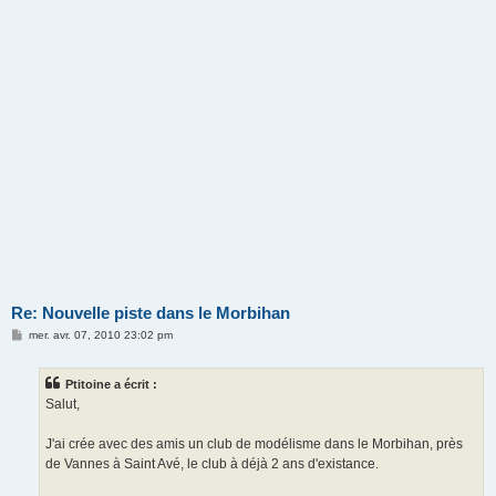
Re: Nouvelle piste dans le Morbihan
M
mer. avr. 07, 2010 23:02 pm
e
s
s
Ptitoine a écrit :
a
g
Salut,
e
J'ai crée avec des amis un club de modélisme dans le Morbihan, près
de Vannes à Saint Avé, le club à déjà 2 ans d'existance.