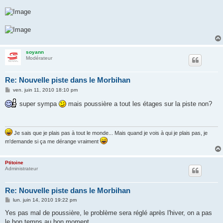
g
e
soyann
Modérateur
Re: Nouvelle piste dans le Morbihan
M
ven. juin 11, 2010 18:10 pm
e
s
super sympa
mais poussière a tout les étages sur la piste non?
s
a
g
e
Je sais que je plais pas à tout le monde... Mais quand je vois à qui je plais pas, je
m'demande si ça me dérange vraiment
Ptitoine
Administrateur
Re: Nouvelle piste dans le Morbihan
M
lun. juin 14, 2010 19:22 pm
e
s
Yes pas mal de poussière, le problème sera réglé après l'hiver, on a pas
s
le bon temps au bon moment ...