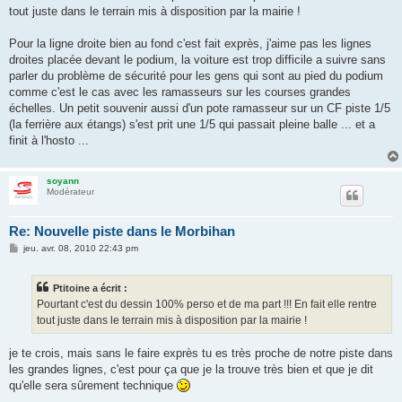
s
tout juste dans le terrain mis à disposition par la mairie !
a
g
e
Pour la ligne droite bien au fond c'est fait exprès, j'aime pas les lignes
droites placée devant le podium, la voiture est trop difficile a suivre sans
parler du problème de sécurité pour les gens qui sont au pied du podium
comme c'est le cas avec les ramasseurs sur les courses grandes
échelles. Un petit souvenir aussi d'un pote ramasseur sur un CF piste 1/5
(la ferrière aux étangs) s'est prit une 1/5 qui passait pleine balle ... et a
finit à l'hosto ...
soyann
Modérateur
Re: Nouvelle piste dans le Morbihan
M
jeu. avr. 08, 2010 22:43 pm
e
s
s
Ptitoine a écrit :
a
g
Pourtant c'est du dessin 100% perso et de ma part !!! En fait elle rentre
e
tout juste dans le terrain mis à disposition par la mairie !
je te crois, mais sans le faire exprès tu es très proche de notre piste dans
les grandes lignes, c'est pour ça que je la trouve très bien et que je dit
qu'elle sera sûrement technique