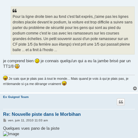
Pour la ligne droite bien au fond c'est fait exprès, j'aime pas les lignes
droites placée devant le podium, la voiture est trop difficile a suivre sans
parler du problème de sécurité pour les gens qui sont au pied du
podium comme c'est le cas avec les ramasseurs sur les courses
grandes échelles. Un petit souvenir aussi d'un pote ramasseur sur un
CF piste 1/5 (la ferrière aux étangs) s'est prit une 1/5 qui passait pleine
balle ... et a finit à l'hosto ...
je comprend bien
je connais quelqu'un qui a eu la jambe brisé par un
TT1/8
Je sais que je plais pas à tout le monde... Mais quand je vois à qui je plais pas, je
m'demande si ça me dérange vraiment
Ex Guignol Team
Re: Nouvelle piste dans le Morbihan
M
ven. juin 11, 2010 11:03 am
e
s
Quelques vues pano de la piste
s
a