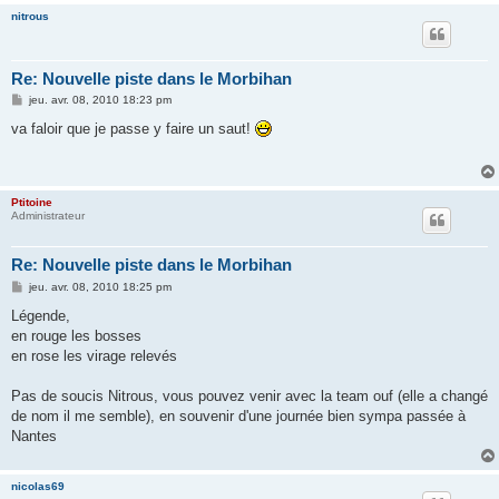
nitrous
Re: Nouvelle piste dans le Morbihan
M
jeu. avr. 08, 2010 18:23 pm
e
s
va faloir que je passe y faire un saut!
s
a
g
e
Ptitoine
Administrateur
Re: Nouvelle piste dans le Morbihan
M
jeu. avr. 08, 2010 18:25 pm
e
s
Légende,
s
en rouge les bosses
a
g
en rose les virage relevés
e
Pas de soucis Nitrous, vous pouvez venir avec la team ouf (elle a changé
de nom il me semble), en souvenir d'une journée bien sympa passée à
Nantes
nicolas69