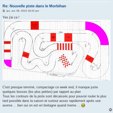
Re: Nouvelle piste dans le Morbihan
M
jeu. avr. 08, 2010 18:22 pm
e
s
Yes j'ai ca !
s
a
g
e
C'est presque terminé, compactage ce week end, il manque juste
quelques bosses (les plus petites) par rapport au plan
Tous les contours de la piste sont décaissés pour pouvoir rouler le plus
tard possible dans la saison et surtout assez rapidement après une
averse ... ben oui on est en bretagne quand meme ...