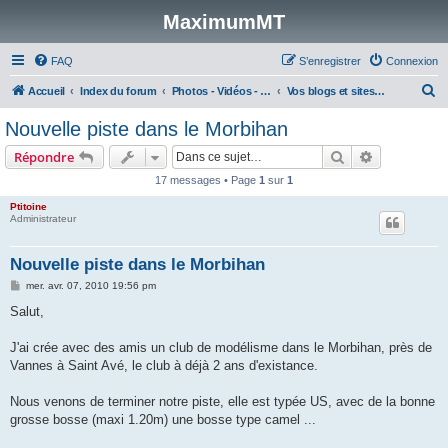
MaximumMT
FAQ
S’enregistrer
Connexion
R
Accueil
Index du forum
Photos - Vidéos - Rencontres modélisme
Vos blogs et sites persos
e
Nouvelle piste dans le Morbihan
c
Rechercher
Recherche 
Répondre
h
17 messages • Page
1
sur
1
e
Ptitoine
r
Administrateur
c
h
Nouvelle piste dans le Morbihan
e
M
mer. avr. 07, 2010 19:56 pm
e
r
s
Salut,
s
a
g
J'ai crée avec des amis un club de modélisme dans le Morbihan, près de
e
Vannes à Saint Avé, le club à déjà 2 ans d'existance.
Nous venons de terminer notre piste, elle est typée US, avec de la bonne
grosse bosse (maxi 1.20m) une bosse type camel ...