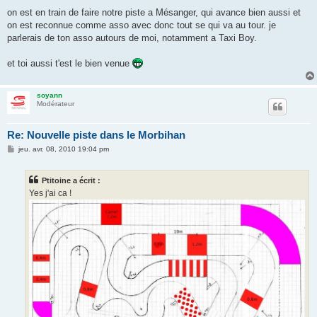
e
on est en train de faire notre piste a Mésanger, qui avance bien aussi et
on est reconnue comme asso avec donc tout se qui va au tour. je
parlerais de ton asso autours de moi, notamment a Taxi Boy.
et toi aussi t'est le bien venue
soyann
Modérateur
Re: Nouvelle piste dans le Morbihan
M
jeu. avr. 08, 2010 19:04 pm
e
s
s
Ptitoine a écrit :
a
g
Yes j'ai ca !
e