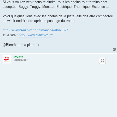
Si vous voulez venir nous rejoindre, tous les engins tout terrains sont
acceptés, Buggy, Truggy, Monster, Electrique, Thermique, Essence ...
Voici quelques liens avec les photos de la piste (elle doit être compactée
ce week end !) juste après le passage du tracto
http://www.breizh-rc.fr/f/dimanche-404-1627
et le site :
http://www.breizh-rc.fr/
@Bientôt sur la piste ;-)
soyann
Modérateur