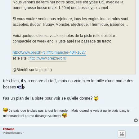
Nous venons de terminer notre piste, elle est typée US, avec de la
bonne grosse bosse (maxi 1.20m) une bosse type camel ...
Si vous voulez venir nous rejoindre, tous les engins tout terrains sont
acceptés, Buggy, Truggy, Monster, Electrique, Thermique, Essence ...
Voici quelques liens avec les photos de la piste (elle doit être
compactée ce week end !) juste après le passage du tracto
http://www.breizh-rc.fr/f/dimanche-404-1627
et le site :
http://www.breizh-rc.fr/
@Bientôt sur la piste ;-)
très bien, il y a encore du taff, mais on voie bien la taille d'une partie des
bosses
t'as un plan de la piste pour voir se qu'elle donne?
Je sais que je plais pas à tout le monde... Mais quand je vois à qui je plais pas, je
m'demande si ça me dérange vraiment
Ptitoine
Administrateur