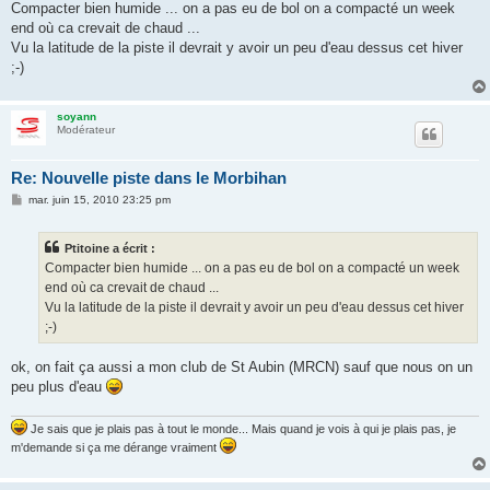
s
Compacter bien humide ... on a pas eu de bol on a compacté un week
s
end où ca crevait de chaud ...
a
g
Vu la latitude de la piste il devrait y avoir un peu d'eau dessus cet hiver
e
;-)
soyann
Modérateur
Re: Nouvelle piste dans le Morbihan
M
mar. juin 15, 2010 23:25 pm
e
s
s
Ptitoine a écrit :
a
g
Compacter bien humide ... on a pas eu de bol on a compacté un week
e
end où ca crevait de chaud ...
Vu la latitude de la piste il devrait y avoir un peu d'eau dessus cet hiver
;-)
ok, on fait ça aussi a mon club de St Aubin (MRCN) sauf que nous on un
peu plus d'eau
Je sais que je plais pas à tout le monde... Mais quand je vois à qui je plais pas, je
m'demande si ça me dérange vraiment