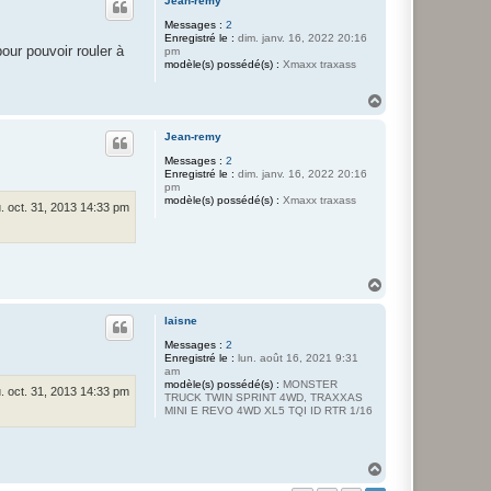
Jean-remy
t
Messages :
2
Enregistré le :
dim. janv. 16, 2022 20:16
our pouvoir rouler à
pm
modèle(s) possédé(s) :
Xmaxx traxass
H
a
u
Jean-remy
t
Messages :
2
Enregistré le :
dim. janv. 16, 2022 20:16
pm
modèle(s) possédé(s) :
Xmaxx traxass
u. oct. 31, 2013 14:33 pm
H
a
u
laisne
t
Messages :
2
Enregistré le :
lun. août 16, 2021 9:31
am
modèle(s) possédé(s) :
MONSTER
u. oct. 31, 2013 14:33 pm
TRUCK TWIN SPRINT 4WD, TRAXXAS
MINI E REVO 4WD XL5 TQI ID RTR 1/16
H
a