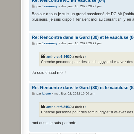
Re: Rencontre RC Mr vaucluse (84)
M
par
Jean-remy
»
dim. janv. 16, 2022 20:27 pm
e
s
Bonjour à tous je suis un grand passionné de RC Mt j'habi
s
plusieurs, je suis dispo ! Tenaient moi au courant s'il y en
a
g
e
Re: Rencontre dans le Gard (30) et le vaucluse (8
M
par
Jean-remy
»
dim. janv. 16, 2022 20:29 pm
e
s
s
antho str8 84/30
a écrit :
↑
a
g
Cherche personne pour des sorti buggy et si vs avez des e
e
Je suis chaud moi !
Re: Rencontre dans le Gard (30) et le vaucluse (8
M
par
laisne
»
mer. févr. 02, 2022 10:50 am
e
s
s
antho str8 84/30
a écrit :
↑
a
g
Cherche personne pour des sorti buggy et si vs avez des e
e
moi aussi je suis partante