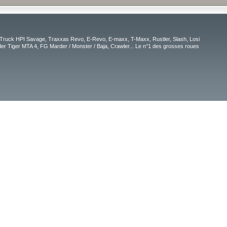
Truck HPI Savage, Traxxas Revo, E-Revo, E-maxx, T-Maxx, Rustler, Slash, Losi
r Tiger MTA 4, FG Marder / Monster / Baja, Crawler... Le n°1 des grosses roues