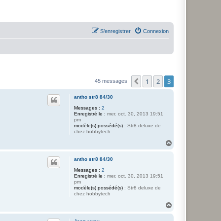
S’enregistrer
Connexion
1
2
3
Précédente
45 messages
antho str8 84/30
Messages :
2
Enregistré le :
mer. oct. 30, 2013 19:51
pm
modèle(s) possédé(s) :
Str8 deluxe de
chez hobbytech
H
a
u
antho str8 84/30
t
Messages :
2
Enregistré le :
mer. oct. 30, 2013 19:51
pm
modèle(s) possédé(s) :
Str8 deluxe de
chez hobbytech
H
a
u