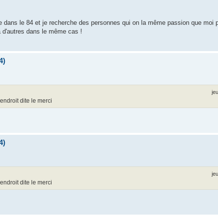
te dans le 84 et je recherche des personnes qui on la même passion que moi p
 a d'autres dans le même cas !
4)
je
ndroit dite le merci
4)
je
ndroit dite le merci