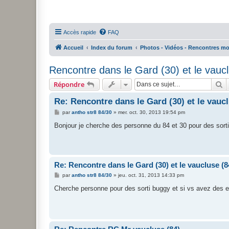
Accès rapide
FAQ
Accueil
Index du forum
Photos - Vidéos - Rencontres m
Rencontre dans le Gard (30) et le vauc
R
Répondre
Re: Rencontre dans le Gard (30) et le vaucl
M
par
antho str8 84/30
»
mer. oct. 30, 2013 19:54 pm
e
s
Bonjour je cherche des personne du 84 et 30 pour des sort
s
a
g
e
Re: Rencontre dans le Gard (30) et le vaucluse (8
M
par
antho str8 84/30
»
jeu. oct. 31, 2013 14:33 pm
e
s
Cherche personne pour des sorti buggy et si vs avez des en
s
a
g
e