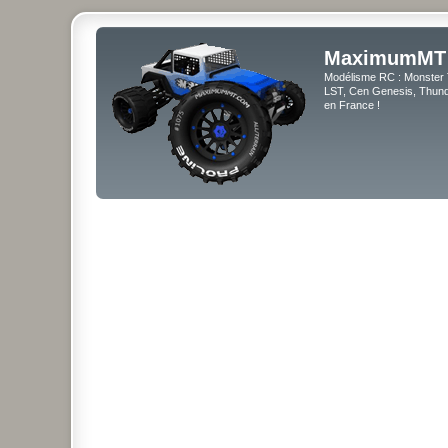
MaximumMT
Modélisme RC : Monster 
LST, Cen Genesis, Thunde
en France !