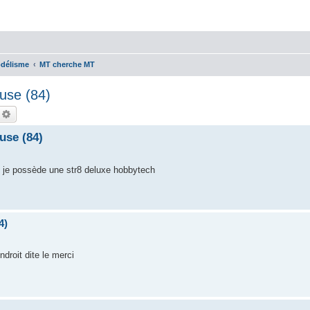
odélisme
MT cherche MT
luse (84)
echercher
Recherche avancée
use (84)
i je possède une str8 deluxe hobbytech
4)
droit dite le merci