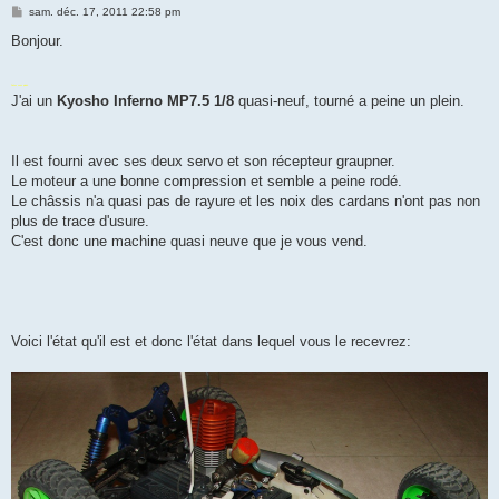
M
sam. déc. 17, 2011 22:58 pm
e
s
Bonjour.
s
a
g
Faites vous plaisir.
e
J'ai un
Kyosho Inferno MP7.5 1/8
quasi-neuf, tourné a peine un plein.
Il est fourni avec ses deux servo et son récepteur graupner.
Le moteur a une bonne compression et semble a peine rodé.
Le châssis n'a quasi pas de rayure et les noix des cardans n'ont pas non
plus de trace d'usure.
C'est donc une machine quasi neuve que je vous vend.
Voici l'état qu'il est et donc l'état dans lequel vous le recevrez: