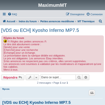
MaximumMT
FAQ
S’enregistrer
Connexion
R
Accueil
Index du forum
Petites annonces modélisme
MT Thermique
e
[VDS ou ECH] Kyosho Inferno MP7.5
c
Règles du forum
h
/!\ Règles des petites annonces /!\
e
Le titre doit absolument contenir :
[Vends] pour une vente
r
[Cherche] pour une recherche
[Echange] pour un échange.
c
La présentation dans la rubrique dédiée est obligatoire.
Le prix est obligatoire. Les annonces Ebay interdites.
h
Si les annonces ne respectent pas ces critères, elles seront supprimées.
Les annonces sont soumises à validation par les modérateurs et n'apparaitront qu'une
e
fois validées.
Merci à tous.
r
Rechercher
Recherche 
Répondre
2 messages • Page
1
sur
1
Nycos
[VDS ou ECH] Kyosho Inferno MP7.5