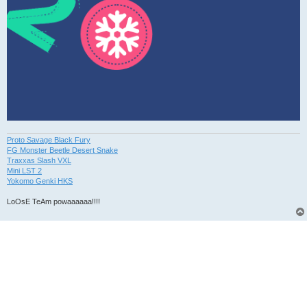
Proto Savage Black Fury
FG Monster Beetle Desert Snake
Traxxas Slash VXL
Mini LST 2
Yokomo Genki HKS
LoOsE TeAm powaaaaaa!!!!