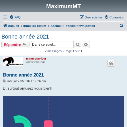
MaximumMT
FAQ
S’enregistrer
Connexion
R
Accueil
Index du forum
Accueil
Forum news portail
e
Bonne année 2021
c
Rechercher
Recherche avancée
Répondre
h
2 messages • Page
1
sur
1
e
manulesurfeur
r
Administrateur
c
h
Bonne année 2021
e
M
mar. janv. 05, 2021 12:26 pm
e
r
s
Et surtout amusez vous bien!!!
s
a
g
e