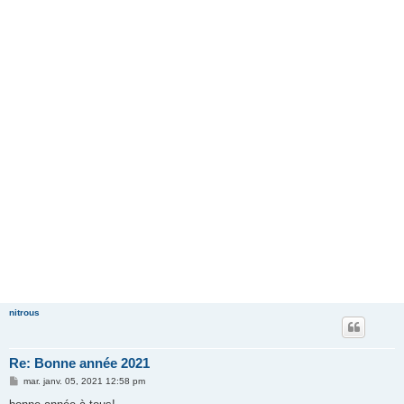
nitrous
Re: Bonne année 2021
M
mar. janv. 05, 2021 12:58 pm
e
s