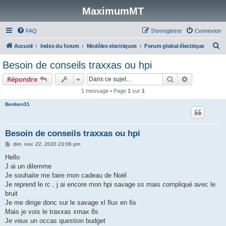
MaximumMT
FAQ
S’enregistrer
Connexion
R
Accueil
Index du forum
Modèles electriques
Forum global électrique
e
Besoin de conseils traxxas ou hpi
c
Rechercher
Recherche 
Répondre
h
1 message • Page
1
sur
1
e
Benben31
r
c
h
Besoin de conseils traxxas ou hpi
e
M
dim. nov. 22, 2020 23:06 pm
e
r
s
Hello
s
J ai un dilemme
a
g
Je souhaite me faire mon cadeau de Noël
e
Je reprend le rc , j ai encore mon hpi savage ss mais compliqué avec le
bruit
Je me dirige donc sur le savage xl flux en 6s
Mais je vois le traxxas xmax 8s
Je veux un occas question budget