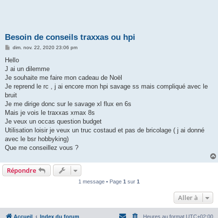
Besoin de conseils traxxas ou hpi
M
dim. nov. 22, 2020 23:06 pm
e
s
Hello
s
J ai un dilemme
a
g
Je souhaite me faire mon cadeau de Noël
e
Je reprend le rc , j ai encore mon hpi savage ss mais compliqué avec le
bruit
Je me dirige donc sur le savage xl flux en 6s
Mais je vois le traxxas xmax 8s
Je veux un occas question budget
Utilisation loisir je veux un truc costaud et pas de bricolage ( j ai donné
avec le bsr hobbyking)
Que me conseillez vous ?
Répondre
1 message • Page
1
sur
1
Aller à
Accueil
Index du forum
Heures au format
UTC+02:00