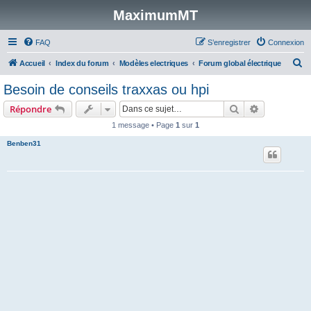
MaximumMT
FAQ
S’enregistrer
Connexion
R
Accueil
Index du forum
Modèles electriques
Forum global électrique
e
Besoin de conseils traxxas ou hpi
c
Rechercher
Recherche 
Répondre
h
1 message • Page
1
sur
1
e
Benben31
r
c
h
e
r