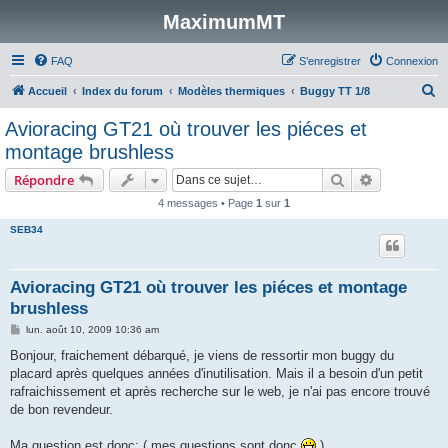
MaximumMT
FAQ
S’enregistrer
Connexion
R
Accueil
Index du forum
Modèles thermiques
Buggy TT 1/8
e
Avioracing GT21 où trouver les piéces et
c
montage brushless
h
Rechercher
Recherche 
Répondre
e
4 messages • Page
1
sur
1
r
SEB34
c
h
e
Avioracing GT21 où trouver les piéces et montage
brushless
r
M
lun. août 10, 2009 10:36 am
e
s
Bonjour, fraichement débarqué, je viens de ressortir mon buggy du
s
placard après quelques années d'inutilisation. Mais il a besoin d'un petit
a
g
rafraichissement et après recherche sur le web, je n'ai pas encore trouvé
e
de bon revendeur.
Ma question est donc: ( mes questions sont donc
)