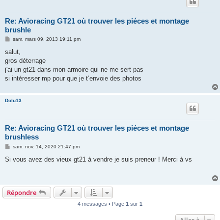
Re: Avioracing GT21 où trouver les piéces et montage
brushle
M
sam. mars 09, 2013 19:11 pm
e
s
salut,
s
gros déterrage
a
g
j'ai un gt21 dans mon armoire qui ne me sert pas
e
si intéresser mp pour que je t’envoie des photos
Dolu13
Re: Avioracing GT21 où trouver les piéces et montage
brushless
M
sam. nov. 14, 2020 21:47 pm
e
s
Si vous avez des vieux gt21 à vendre je suis preneur ! Merci à vs
s
a
g
e
Répondre
4 messages • Page
1
sur
1
Aller à