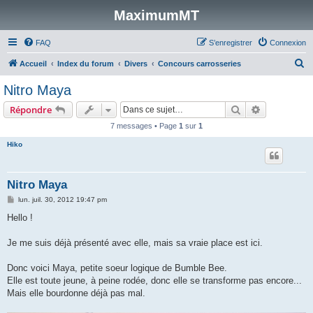
MaximumMT
FAQ
S’enregistrer
Connexion
R
Accueil
Index du forum
Divers
Concours carrosseries
e
Nitro Maya
c
Rechercher
Recherche 
Répondre
h
7 messages • Page
1
sur
1
e
Hiko
r
c
h
Nitro Maya
e
M
lun. juil. 30, 2012 19:47 pm
e
r
s
Hello !
s
a
g
Je me suis déjà présenté avec elle, mais sa vraie place est ici.
e
Donc voici Maya, petite soeur logique de Bumble Bee.
Elle est toute jeune, à peine rodée, donc elle se transforme pas encore...
Mais elle bourdonne déjà pas mal.