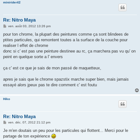
minirider42
Re: Nitro Maya
M
ven. août 03, 2012 13:26 pm
e
s
pour ton chrome, la plupart des peintures comme ça sont blindees de
s
ptites particules, qui remontent toutes a la surface de la couche pour
a
g
realiser l effet de chrome
e
donc si c' est pas une peinture destinee au rc, ça marchera pas vu qu' on
peint en quelque sorte a l' envers
ça c' est ce que je sais de mon passé de maquetteux,
apres je sais que le chrome spazstix marche super bien, mais jamais
essayé alors jpeux pas te dire comment c' est foutu
Hiko
Re: Nitro Maya
M
ven. déc. 07, 2012 21:12 pm
e
s
Je m'en doutais un peu pour les particules qui flottent... Merci pour le
s
partage de ton expérience
a