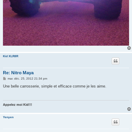
Kid XLR8R
Re: Nitro Maya
M
mar. déc. 25, 2012 21:34 pm
e
s
Une belle carrosserie, simple et efficace comme je les aime.
s
a
g
e
Appelez moi Kid!!!
Yenyen