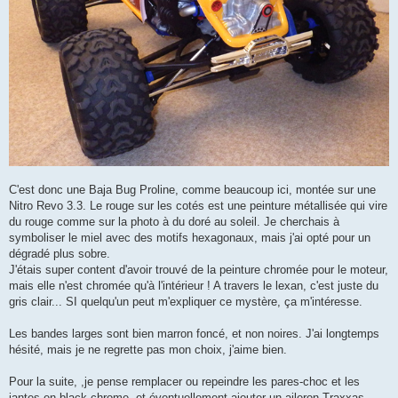
C'est donc une Baja Bug Proline, comme beaucoup ici, montée sur une
Nitro Revo 3.3. Le rouge sur les cotés est une peinture métallisée qui vire
du rouge comme sur la photo à du doré au soleil. Je cherchais à
symboliser le miel avec des motifs hexagonaux, mais j'ai opté pour un
dégradé plus sobre.
J'étais super content d'avoir trouvé de la peinture chromée pour le moteur,
mais elle n'est chromée qu'à l'intérieur ! A travers le lexan, c'est juste du
gris clair... SI quelqu'un peut m'expliquer ce mystère, ça m'intéresse.
Les bandes larges sont bien marron foncé, et non noires. J'ai longtemps
hésité, mais je ne regrette pas mon choix, j'aime bien.
Pour la suite, ,je pense remplacer ou repeindre les pares-choc et les
jantes en black chrome, et éventuellement ajouter un aileron Traxxas