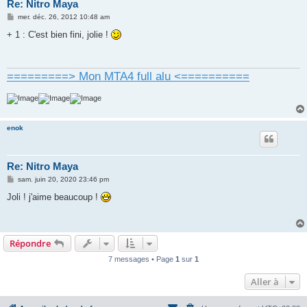
Re: Nitro Maya
M
mer. déc. 26, 2012 10:48 am
e
s
+ 1 : C'est bien fini, jolie !
s
a
g
e
=========> Mon MTA4 full alu <==========
enok
Re: Nitro Maya
M
sam. juin 20, 2020 23:46 pm
e
s
Joli ! j'aime beaucoup !
s
a
g
e
Répondre
7 messages • Page
1
sur
1
Aller à