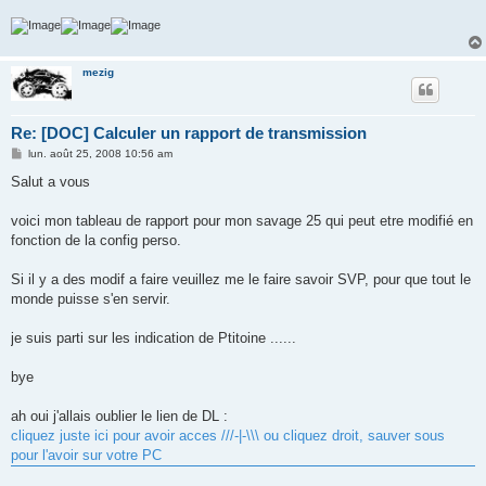
mezig
Re: [DOC] Calculer un rapport de transmission
M
lun. août 25, 2008 10:56 am
e
s
Salut a vous
s
a
g
voici mon tableau de rapport pour mon savage 25 qui peut etre modifié en
e
fonction de la config perso.
Si il y a des modif a faire veuillez me le faire savoir SVP, pour que tout le
monde puisse s'en servir.
je suis parti sur les indication de Ptitoine ......
bye
ah oui j'allais oublier le lien de DL :
cliquez juste ici pour avoir acces ///-|-\\\ ou cliquez droit, sauver sous
pour l'avoir sur votre PC