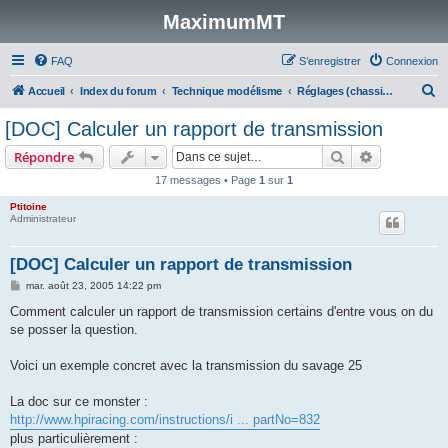
MaximumMT
FAQ
S’enregistrer
Connexion
R
Accueil
Index du forum
Technique modélisme
Réglages (chassis, suspension, transmission)
e
[DOC] Calculer un rapport de transmission
c
Rechercher
Recherche 
Répondre
h
17 messages • Page
1
sur
1
e
Ptitoine
r
Administrateur
c
h
[DOC] Calculer un rapport de transmission
e
M
mar. août 23, 2005 14:22 pm
e
r
s
Comment calculer un rapport de transmission certains d'entre vous on du
s
se posser la question.
a
g
e
Voici un exemple concret avec la transmission du savage 25
La doc sur ce monster :
http://www.hpiracing.com/instructions/i ... partNo=832
plus particulièrement :