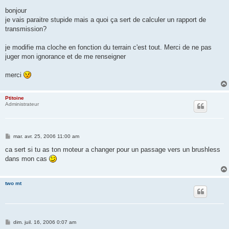
e
s
bonjour
s
je vais paraitre stupide mais a quoi ça sert de calculer un rapport de
a
g
transmission?
e
je modifie ma cloche en fonction du terrain c'est tout. Merci de ne pas
juger mon ignorance et de me renseigner
merci
Ptitoine
Administrateur
M
mar. avr. 25, 2006 11:00 am
e
s
ca sert si tu as ton moteur a changer pour un passage vers un brushless
s
dans mon cas
a
g
e
two mt
M
dim. juil. 16, 2006 0:07 am
e