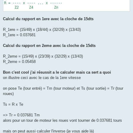
R = ---- x ---- ... x ------

Calcul du rapport en 1ere avec la cloche de 15dts
R_1ere = (15/49) x (18/44) x (32/29) x (13/43)
R_1ere = 0.037681
Calcul du rapport en 2eme avec la cloche de 15dts
R_2eme = (15/49) x (23/39) x (32/29) x (13/43)
R_2eme = 0.05458
Bon c'est cool j'ai résussit a le calculer mais ca sert a quoi
on illustre ceci avec le cas de la 1ere vitesse
on pose Te (tour entré) = Tm (tour moteur) et Ts (tour sortie) = Tr (tour
roues)
Ts = R x Te
=> Tr = 0.037681 Tm
alors pour un tour de moteur les roues vont tourner de 0.037681 tours
mais on peut aussi calculer l'inverse (je vous aide là)