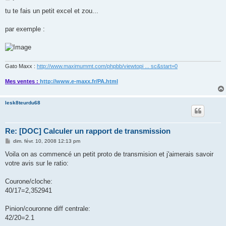
e
s
tu te fais un petit excel et zou...
s
a
g
par exemple :
e
Gato Maxx :
http://www.maximummt.com/phpbb/viewtopi ... sc&start=0
Mes ventes :
http://www.e-maxx.fr/PA.html
lesk8teurdu68
Re: [DOC] Calculer un rapport de transmission
M
dim. févr. 10, 2008 12:13 pm
e
s
Voila on as commencé un petit proto de transmision et j'aimerais savoir
s
votre avis sur le ratio:
a
g
e
Courone/cloche:
40/17=2,352941
Pinion/couronne diff centrale:
42/20=2.1