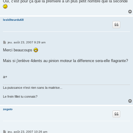
Oui, c'est pour ça que la première a un plus petit nombre que la seconde
lesk8teurdu68
M
jeu. août 23, 2007 9:29 am
e
s
Merci beaucoups
s
a
g
Mais si j'enlève 4dents au pinion moteur la difference sera-elle flagrante?
e
a+
La puissance n'est rien sans la maitrise...
Le frein fillet tu connais?
zegato
M
jeu. août 23, 2007 10:26 am