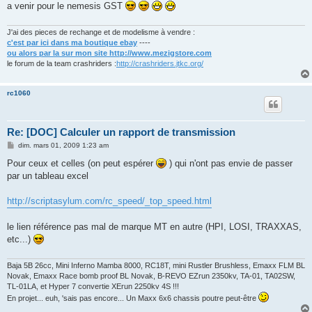
a venir pour le nemesis GST
J'ai des pieces de rechange et de modelisme à vendre :
c'est par ici dans ma boutique ebay
----
ou alors par la sur mon site http://www.mezigstore.com
le forum de la team crashriders :
http://crashriders.jtkc.org/
rc1060
Re: [DOC] Calculer un rapport de transmission
M
dim. mars 01, 2009 1:23 am
e
s
Pour ceux et celles (on peut espérer
) qui n'ont pas envie de passer
s
par un tableau excel
a
g
e
http://scriptasylum.com/rc_speed/_top_speed.html
le lien référence pas mal de marque MT en autre (HPI, LOSI, TRAXXAS,
etc...)
Baja 5B 26cc, Mini Inferno Mamba 8000, RC18T, mini Rustler Brushless, Emaxx FLM BL
Novak, Emaxx Race bomb proof BL Novak, B-REVO EZrun 2350kv, TA-01, TA02SW,
TL-01LA, et Hyper 7 convertie XErun 2250kv 4S !!!
En projet... euh, 'sais pas encore... Un Maxx 6x6 chassis poutre peut-être