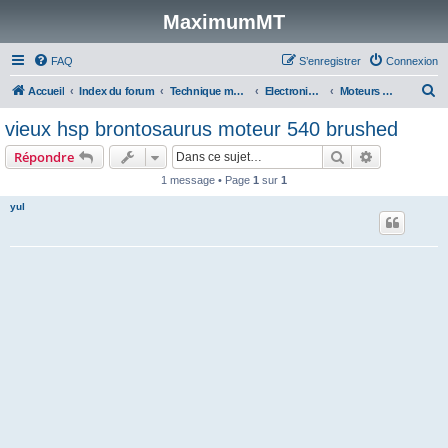
MaximumMT
FAQ
S’enregistrer
Connexion
R
Accueil
Index du forum
Technique modélisme
Electronique (radios, servos, variateurs, accus)
Moteurs brushed & brushless
e
vieux hsp brontosaurus moteur 540 brushed
c
Rechercher
Recherche 
Répondre
h
1 message • Page
1
sur
1
e
yul
r
c
h
e
r