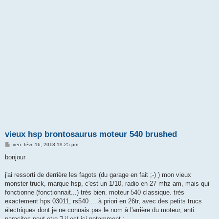
vieux hsp brontosaurus moteur 540 brushed
M
ven. févr. 16, 2018 19:25 pm
e
s
bonjour
s
a
g
j'ai ressorti de derrière les fagots (du garage en fait ;-) ) mon vieux
e
monster truck, marque hsp, c'est un 1/10, radio en 27 mhz am, mais qui
fonctionne (fonctionnait...) très bien. moteur 540 classique. très
exactement hps 03011, rs540.... à priori en 26tr, avec des petits trucs
électriques dont je ne connais pas le nom à l'arrière du moteur, anti
parasites peut etre ? il est ici notamment :