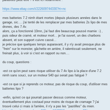
https://www.ebay.com/i/222609744330?rt=nc
mes batteries 7.2 nimh étant mortes (depuis plusieurs années dans le
garage, sic.... j'ai tenté de les remplacer par mes batteries 2s lipo de mes
drones, des 7.4v.
alors, ça a fonctionné 10mn, j'ai faut dire beaucoup poussé mamie :-) ,
puis odeur de cramé, et moteur mort... je l'ai ouvert, un des charbons
absent, et son support cuivre cassé...
je précise que quelques temps auparavant, il y n'y avait presque plus de
"frein" sur le monster, gâchette en arrière, il ralentissait seulement, ne
freinait plus, à voir si c'est en rapport ou non....
du coup, questions :
-est ce qu'on peut sans risque utiliser du 7.4v lipo à la place d'une 7.2
nimh sans souci, sur un moteur 540 qui serait pas fatigué ?
-est ce que si je reprends ce moteur, pas de risque du coup, d'utiliser mes
batteries lipo ?
-enfin, qu'est ce qui pourrait passer dessus comme moteur,
éventuellement plus costaud pour moins de risque de cramage ? j'ai
trouvé celui ci mais à l'arrière, il n'y a pas les "pastilles" du mien.