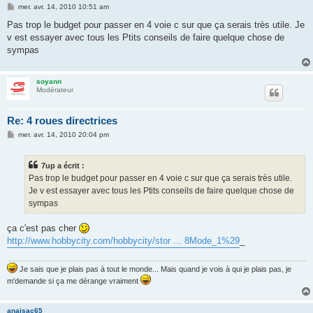
M
mer. avr. 14, 2010 10:51 am
e
s
Pas trop le budget pour passer en 4 voie c sur que ça serais très utile. Je
s
v est essayer avec tous les Ptits conseils de faire quelque chose de
a
g
sympas
e
soyann
Modérateur
Re: 4 roues directrices
M
mer. avr. 14, 2010 20:04 pm
e
s
s
7up a écrit :
a
g
Pas trop le budget pour passer en 4 voie c sur que ça serais très utile.
e
Je v est essayer avec tous les Ptits conseils de faire quelque chose de
sympas
ça c'est pas cher
http://www.hobbycity.com/hobbycity/stor ... 8Mode_1%29
_
Je sais que je plais pas à tout le monde... Mais quand je vois à qui je plais pas, je
m'demande si ça me dérange vraiment
anaisac65