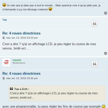
Je sais que je plais pas à tout le monde... Mais quand je vois à qui je plais pas, je
m'demande si ça me dérange vraiment
7up
Re: 4 roues directrices
M
mar. avr. 13, 2010 23:23 pm
e
s
C'est a dire ? sj'ai un affichage LCD, je peu règler la course de mes
s
servos, bridé ect ...
a
g
e
soyann
Modérateur
Re: 4 roues directrices
M
mar. avr. 13, 2010 23:32 pm
e
s
s
7up a écrit :
a
g
C'est a dire ? sj'ai un affichage LCD, je peu règler la course de mes
e
servos, bridé ect ...
avec une programmable, tu peux régler les fins de course par exemple