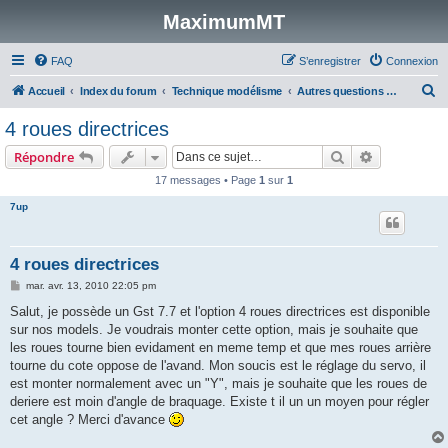
MaximumMT
FAQ
S’enregistrer
Connexion
R
Accueil
Index du forum
Technique modélisme
Autres questions techniques en modélisme
e
4 roues directrices
c
Rechercher
Recherche 
Répondre
h
17 messages • Page
1
sur
1
e
7up
r
c
h
4 roues directrices
e
M
mar. avr. 13, 2010 22:05 pm
e
r
s
Salut, je possède un Gst 7.7 et l'option 4 roues directrices est disponible
s
sur nos models. Je voudrais monter cette option, mais je souhaite que
a
g
les roues tourne bien evidament en meme temp et que mes roues arrière
e
tourne du cote oppose de l'avand. Mon soucis est le réglage du servo, il
est monter normalement avec un "Y", mais je souhaite que les roues de
deriere est moin d'angle de braquage. Existe t il un un moyen pour régler
cet angle ? Merci d'avance