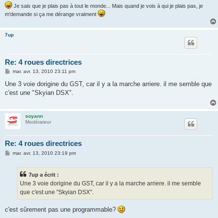
Je sais que je plais pas à tout le monde... Mais quand je vois à qui je plais pas, je
m'demande si ça me dérange vraiment
7up
Re: 4 roues directrices
M
mar. avr. 13, 2010 23:11 pm
e
s
Une 3 voie dorigine du GST, car il y a la marche arriere. il me semble que
s
c'est une "Skyian DSX".
a
g
e
soyann
Modérateur
Re: 4 roues directrices
M
mar. avr. 13, 2010 23:19 pm
e
s
s
7up a écrit :
a
g
Une 3 voie dorigine du GST, car il y a la marche arriere. il me semble
e
que c'est une "Skyian DSX".
c'est sûrement pas une programmable?