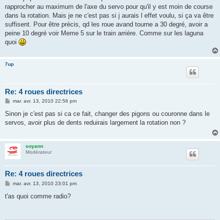
e
rapprocher au maximum de l'axe du servo pour qu'il y est moin de course
dans la rotation. Mais je ne c'est pas si j aurais l effet voulu, si ça va être
suffisent. Pour être précis, qd les roue avand tourne a 30 degré, avoir a
peine 10 degré voir Meme 5 sur le train arrière. Comme sur les laguna
quoi
7up
Re: 4 roues directrices
M
mar. avr. 13, 2010 22:56 pm
e
s
Sinon je c'est pas si ca ce fait, changer des pigons ou couronne dans le
s
servos, avoir plus de dents reduirais largement la rotation non ?
a
g
e
soyann
Modérateur
Re: 4 roues directrices
M
mar. avr. 13, 2010 23:01 pm
e
s
t'as quoi comme radio?
s
a
g
e