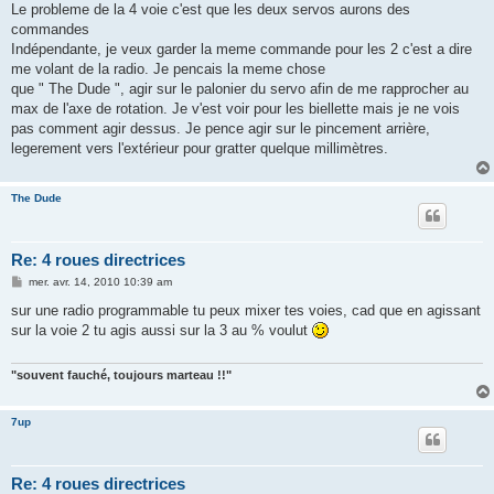
s
Le probleme de la 4 voie c'est que les deux servos aurons des
s
commandes
a
g
Indépendante, je veux garder la meme commande pour les 2 c'est a dire
e
me volant de la radio. Je pencais la meme chose
que " The Dude ", agir sur le palonier du servo afin de me rapprocher au
max de l'axe de rotation. Je v'est voir pour les biellette mais je ne vois
pas comment agir dessus. Je pence agir sur le pincement arrière,
legerement vers l'extérieur pour gratter quelque millimètres.
The Dude
Re: 4 roues directrices
M
mer. avr. 14, 2010 10:39 am
e
s
sur une radio programmable tu peux mixer tes voies, cad que en agissant
s
sur la voie 2 tu agis aussi sur la 3 au % voulut
a
g
e
"souvent fauché, toujours marteau !!"
7up
Re: 4 roues directrices