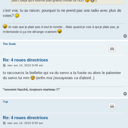
pas ( déjà qu'il tourne pas grand chose ce GST
)
c'est vrai, tu as raison, pourquoi tu ne prend pas une radio avec plus de
voies?
Je sais que je plais pas à tout le monde... Mais quand je vois à qui je plais pas, je
m'demande si ça me dérange vraiment
The Dude
Re: 4 roues directrices
M
mer. avr. 14, 2010 9:06 am
e
s
tu raccourcis la biellette qui va du servo a ta fusée ou alors le palonnier
s
du servo lui mm
(enfin moi j'essayerais ca d'abord..)
a
g
e
"souvent fauché, toujours marteau !!"
7up
Re: 4 roues directrices
M
mer. avr. 14, 2010 9:55 am
e