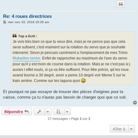
Re: 4 roues directrices
M
mer. nov. 02, 2016 10:28 am
e
s
s
7up a écrit :
a
g
Je vois très bien ce que tu veux dire, mais je ne pence pas que cela
e
serai sufisent, c'est vraiment sur la rotation du servo que je souhaite
intervenir. Sinon je pencais carrément a l'emplacement de mes Trims
Mutuelles senior
. Enfet de rapprocher au maximum de l'axe du servo
pour qu'il y est moin de course dans la rotation. Mais je ne c'est pas si j
aurais l effet voulu, si ça va être suffisent. Pour être précis, qd les roue
avand tourne a 30 degré, avoir a peine 10 degré voir Meme 5 sur le
train arrière. Comme sur les laguna quoi
Et pourquoi ne pas essayer de trouver des pièces d'origines pour ta
caisse, comme ça tu n'auras pas besoin de changer quoi que ce soit.
Répondre
17 messages • Page
1
sur
1
Aller à