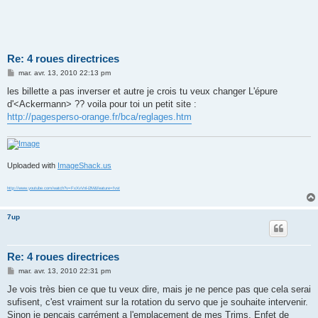
Re: 4 roues directrices
M
mar. avr. 13, 2010 22:13 pm
e
s
les billette a pas inverser et autre je crois tu veux changer L'épure
s
d'<Ackermann> ?? voila pour toi un petit site :
a
g
http://pagesperso-orange.fr/bca/reglages.htm
e
Uploaded with
ImageShack.us
http://www.youtube.com/watch?v=FxXvVnl-i2M&feature=fvst
7up
Re: 4 roues directrices
M
mar. avr. 13, 2010 22:31 pm
e
s
Je vois très bien ce que tu veux dire, mais je ne pence pas que cela serai
s
sufisent, c'est vraiment sur la rotation du servo que je souhaite intervenir.
a
g
Sinon je pencais carrément a l'emplacement de mes Trims. Enfet de