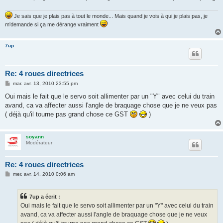
Je sais que je plais pas à tout le monde... Mais quand je vois à qui je plais pas, je
m'demande si ça me dérange vraiment
7up
Re: 4 roues directrices
M
mar. avr. 13, 2010 23:55 pm
e
s
Oui mais le fait que le servo soit allimenter par un "Y" avec celui du train
s
avand, ca va affecter aussi l'angle de braquage chose que je ne veux pas
a
g
( déjà qu'il tourne pas grand chose ce GST
)
e
soyann
Modérateur
Re: 4 roues directrices
M
mer. avr. 14, 2010 0:06 am
e
s
s
7up a écrit :
a
g
Oui mais le fait que le servo soit allimenter par un "Y" avec celui du train
e
avand, ca va affecter aussi l'angle de braquage chose que je ne veux