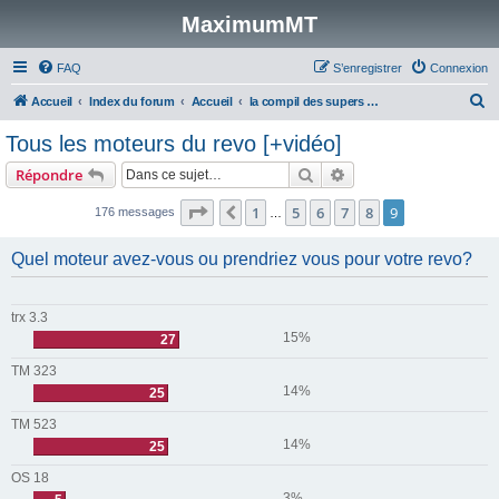
MaximumMT
FAQ
S’enregistrer
Connexion
R
Accueil
Index du forum
Accueil
la compil des supers posts du forum [Post-its et Tutos]
e
Tous les moteurs du revo [+vidéo]
c
Rechercher
Recherche avancée
Répondre
h
e
Page
9
sur
9
1
5
6
7
8
9
Précédente
176 messages
…
r
Quel moteur avez-vous ou prendriez vous pour votre revo?
c
h
e
trx 3.3
15%
27
r
TM 323
14%
25
TM 523
14%
25
OS 18
3%