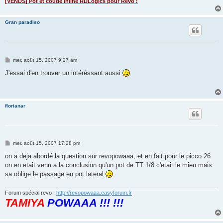
[VENDS] Pot et coude inline RDLogics pour Revo !
Gran paradiso
M
mer. août 15, 2007 9:27 am
e
s
J'essai d'en trouver un intéréssant aussi
s
a
g
e
florianar
M
mer. août 15, 2007 17:28 pm
e
s
on a deja abordé la question sur revopowaaa, et en fait pour le picco 26
s
on en etait venu a la conclusion qu'un pot de TT 1/8 c'etait le mieu mais
a
g
sa oblige le passage en pot lateral
e
Forum spécial revo :
http://revopowaaa.easyforum.fr
TAMIYA
POWAAA !!! !!!