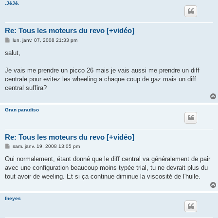
.JéJé.
Re: Tous les moteurs du revo [+vidéo]
M
lun. janv. 07, 2008 21:33 pm
e
s
salut,
s
a
g
Je vais me prendre un picco 26 mais je vais aussi me prendre un diff
e
centrale pour evitez les wheeling a chaque coup de gaz mais un diff
central suffira?
Gran paradiso
Re: Tous les moteurs du revo [+vidéo]
M
sam. janv. 19, 2008 13:05 pm
e
s
Oui normalement, étant donné que le diff central va généralement de pair
s
avec une configuration beaucoup moins typée trial, tu ne devrait plus du
a
g
tout avoir de weeling. Et si ça continue diminue la viscosité de l'huile.
e
fneyes