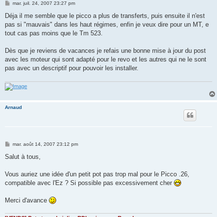
M
mar. juil. 24, 2007 23:27 pm
e
s
Déja il me semble que le picco a plus de transferts, puis ensuite il n'est
s
pas si "mauvais" dans les haut régimes, enfin je veux dire pour un MT, e
a
g
tout cas pas moins que le Tm 523.
e
Dès que je reviens de vacances je refais une bonne mise à jour du post
avec les moteur qui sont adapté pour le revo et les autres qui ne le sont
pas avec un descriptif pour pouvoir les installer.
Arnaud
M
mar. août 14, 2007 23:12 pm
e
s
Salut à tous,
s
a
g
Vous auriez une idée d'un petit pot pas trop mal pour le Picco .26,
e
compatible avec l'Ez ? Si possible pas excessivement cher
Merci d'avance