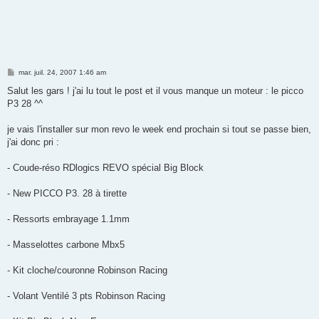
M
mar. juil. 24, 2007 1:46 am
e
s
Salut les gars ! j'ai lu tout le post et il vous manque un moteur : le picco
s
P3 28 ^^
a
g
e
je vais l'installer sur mon revo le week end prochain si tout se passe bien,
j'ai donc pri :
- Coude-réso RDlogics REVO spécial Big Block
- New PICCO P3. 28 à tirette
- Ressorts embrayage 1.1mm
- Masselottes carbone Mbx5
- Kit cloche/couronne Robinson Racing
- Volant Ventilé 3 pts Robinson Racing