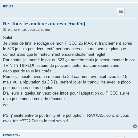
REV33
Re: Tous les moteurs du revo [+vidéo]
M
jeu. sept. 18, 2008 13:40 pm
e
s
Salut
s
Je viens de finir le rodage de mon PICCO 26 MAX et franchement apres
a
g
le 323 je suis pas décu! coté performances cela me semble plus que
e
correct alors que le moteur n'est encore idealement reglé!
Par contre j'ai monté le pot du 323 ça marche mais je pense monter le pot
TRINITY HI-FLO! histoire de pouvoir monter ma carrosserie sans
decouper de tous les cotés....
Perso j'ai hésité avec un moteur de 3.3 car mon revo etait avec le 2.5
mais vu la réputation du 2.5 j'ai preferé jouer la tranquillité avec le picco
pour quelques euros de plus...
D'ailleurs si quelqu'un veux des infos pour l'adaptation du PICCO sur le
revo je serais heureux de répondre.
A+
PS: j'hésite entre le pot trinity et le pot option TRAXXAS, donc si vous
avez testé???? Faites le moi savoir!
revoman01