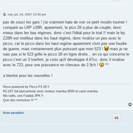
M
mar. juil. 24, 2007 15:50 pm
e
s
pas de souci les gars ! j'ai vraiment hate de voir ce petit moulin tourner !
s
comparé au LRP z28R, aparement, le pico 28 a plus de couple, donc
a
g
mieux dans les bas régimes, donc c'est l'idéal pour le trial !! mais le lrp
e
Z28R est meilleur dans les haut régime, donc rivalise un peu avec le
picco, car le picco dans les haut regime aparement n'est pas une foudre
de guerre, mais certainement plus puissant que mon 523 !
mais je ne
sais pas si le 523 grille le picco 28 en ligne droite... en ce qui concerne le
picco c'est un 3 tranfert, je crois qu'il développe 4.67cc, donc il rivalise
avec le 723, pour une puissance en chevaux de 2.9ch !
^^
a bientot pour les nouvelles !
Revo powered by Picco P3 28 !!
RC18T full alu/carbone avec moteur mamba 8000 et vario mamba
Ma radio, une Futaba 3PK !!
Que des monstres !!! ^^
Gran paradiso