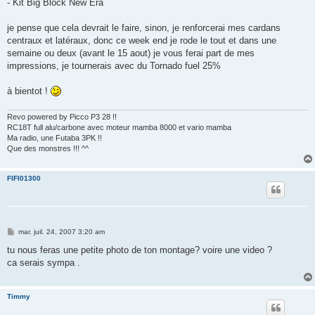
- Kit Big Block New Era
je pense que cela devrait le faire, sinon, je renforcerai mes cardans
centraux et latéraux, donc ce week end je rode le tout et dans une
semaine ou deux (avant le 15 aout) je vous ferai part de mes
impressions, je tournerais avec du Tornado fuel 25%
à bientot !
Revo powered by Picco P3 28 !!
RC18T full alu/carbone avec moteur mamba 8000 et vario mamba
Ma radio, une Futaba 3PK !!
Que des monstres !!! ^^
FIFI01300
M
mar. juil. 24, 2007 3:20 am
e
s
tu nous feras une petite photo de ton montage? voire une video ?
s
ca serais sympa .
a
g
e
Timmy