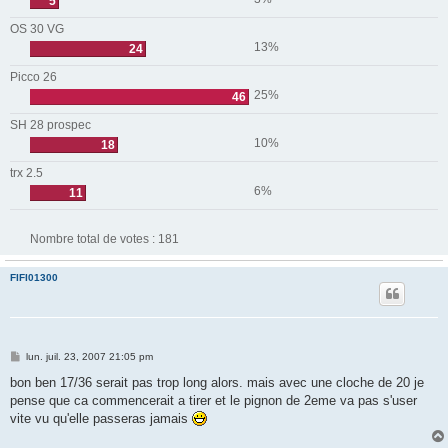
5
OS 30 VG
13%
24
Picco 26
25%
46
SH 28 prospec
10%
18
trx 2.5
6%
11
Nombre total de votes :
181
FIFI01300
M
lun. juil. 23, 2007 21:05 pm
e
s
bon ben 17/36 serait pas trop long alors. mais avec une cloche de 20 je
s
pense que ca commencerait a tirer et le pignon de 2eme va pas s'user
a
g
vite vu qu'elle passeras jamais
e