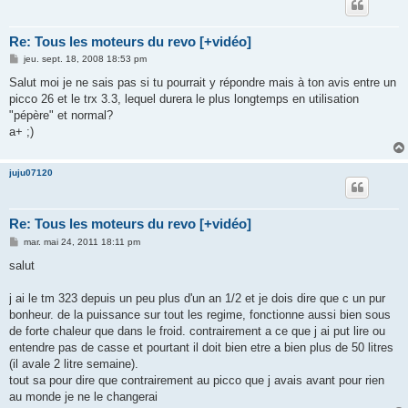
Re: Tous les moteurs du revo [+vidéo]
M
jeu. sept. 18, 2008 18:53 pm
e
s
Salut moi je ne sais pas si tu pourrait y répondre mais à ton avis entre un
s
picco 26 et le trx 3.3, lequel durera le plus longtemps en utilisation
a
g
"pépère" et normal?
e
a+ ;)
juju07120
Re: Tous les moteurs du revo [+vidéo]
M
mar. mai 24, 2011 18:11 pm
e
s
salut
s
a
g
j ai le tm 323 depuis un peu plus d'un an 1/2 et je dois dire que c un pur
e
bonheur. de la puissance sur tout les regime, fonctionne aussi bien sous
de forte chaleur que dans le froid. contrairement a ce que j ai put lire ou
entendre pas de casse et pourtant il doit bien etre a bien plus de 50 litres
(il avale 2 litre semaine).
tout sa pour dire que contrairement au picco que j avais avant pour rien
au monde je ne le changerai