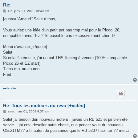
Re:
M
lun. janv. 21, 2008 10:40 am
e
s
[quote="Arnaud"]Salut à tous,
s
a
g
Vous auriez une idée d'un petit pot pas trop mal pour le Picco .26,
e
compatible avec l'Ez ? Si possible pas excessivement cher :D
Merci d'avance ;)[/quote]
Salut
Si cela t'intéresse, j'ai un pot THS Racing à vendre (100% compatible
Picco 26 et EZ start)
Tiens-moi au courant.
Fred
nelaudio
Re: Tous les moteurs du revo [+vidéo]
M
sam. mars 01, 2008 9:37 am
e
s
Salut jai besoin dun nouveau moteru , javais un RB 523 et jai bien ete
s
servie... jai envi desailer autre chose, que pencer vous du nouveau
a
g
OS.21TM?? a til auten de puissance que le RB 523? fiabiliter ?? merci
e