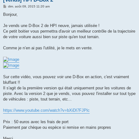
M
dim. août 09, 2015 11:20 am
e
s
Bonjour,
s
a
g
Je vends une D-Box 2 de HPI neuve, jamais utilisée !
e
Ce petit boitier vous permettra d'avoir un meilleur contrôle de la trajectoire
de votre voiture aussi bien sur piste qu'en tout terrain.
Comme je n’en ai pas l'utilité, je le mets en vente.
Sur cette vidéo, vous pouvez voir une D-Box en action, c'est vraiment
bluffant !!
Il s'agit de la première version qui était uniquement pour les voitures de
piste. Avec la version 2 que je vends, vous pouvez l'installer sur tout type
de véhicules : piste, tout terrain, etc...
https://www.youtube.com/watch?v=bXiDI7FJPlc
Prix : 50 euros avec les frais de port
Paiement par chèque ou espèce si remise en mains propres
Merci