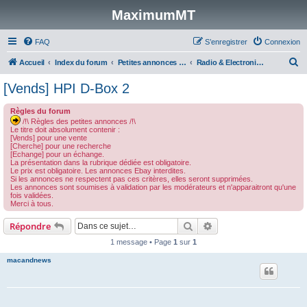
MaximumMT
FAQ
S’enregistrer
Connexion
R
Accueil
Index du forum
Petites annonces modélisme
Radio & Electronique
e
[Vends] HPI D-Box 2
c
Règles du forum
h
/!\ Règles des petites annonces /!\
e
Le titre doit absolument contenir :
[Vends] pour une vente
r
[Cherche] pour une recherche
[Echange] pour un échange.
c
La présentation dans la rubrique dédiée est obligatoire.
Le prix est obligatoire. Les annonces Ebay interdites.
h
Si les annonces ne respectent pas ces critères, elles seront supprimées.
Les annonces sont soumises à validation par les modérateurs et n'apparaitront qu'une
e
fois validées.
Merci à tous.
r
Rechercher
Recherche avancée
Répondre
1 message • Page
1
sur
1
macandnews