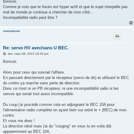
s
Bonsoir,
s
Comme je vois que le forum est hyper actif et que le sujet interpelle pas
a
g
mal de monde je continue à chercher de mon côté...
e
Incompatibilité radio peut être ?
romromrom
Re: servo HV avec/sans U BEC.
M
dim. mars 08, 2015 19:35 pm
e
s
Bonsoir,
s
a
g
Alors pour ceux qui suivrait l'affaire,
e
En passant directement par le récepteur (servo de dir) et utilisant le BEC
du contro ça marche sans perte de direction.
Donc ce n'est ni un PB récepteur, ni une incompatibilité radio ni les
servos qui serait tout aussi incompatible.
Du coup j'ai procédé comme cela en adjoignant le BEC 10A pour
l'alimentation radio complète en ayant bien sur retiré le + (BEC) de mon
contro.
Et vous me direz !
La direction nikel mais j'ai du "couging" en veux tu en voila dût
apparemment au BEC 10A.