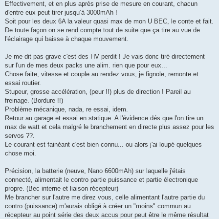
Effectivement, et en plus après prise de mesure en courant, chacun
d'entre eux peut tirer jusqu’à 3000mAh !
Soit pour les deux 6A la valeur quasi max de mon U BEC, le conte et fait.
De toute façon on se rend compte tout de suite que ça tire au vue de
l'éclairage qui baisse à chaque mouvement.
Je me dit pas grave c'est des HV perdit ! Je vais donc tiré directement
sur l'un de mes deux packs une alim. rien que pour eux...
Chose faite, vitesse et couple au rendez vous, je fignole, remonte et
essai routier.
Stupeur, grosse accélération, (peur !!) plus de direction ! Pareil au
freinage. (Bordure !!)
Problème mécanique, nada, re essai, idem.
Retour au garage et essai en statique. A l'évidence dés que l'on tire un
max de watt et cela malgré le branchement en directe plus assez pour les
servos ??.
Le courant est fainéant c'est bien connu... ou alors j'ai loupé quelques
chose moi.
Précision, la batterie (neuve, Nano 6600mAh) sur laquelle j'étais
connecté, alimentait le contro partie puissance et partie électronique
propre. (Bec interne et liaison récepteur)
Me brancher sur l'autre me direz vous, celle alimentant l'autre partie du
contro (puissance) m'aurais obligé à créer un "moins" commun au
récepteur au point série des deux accus pour peut être le même résultat