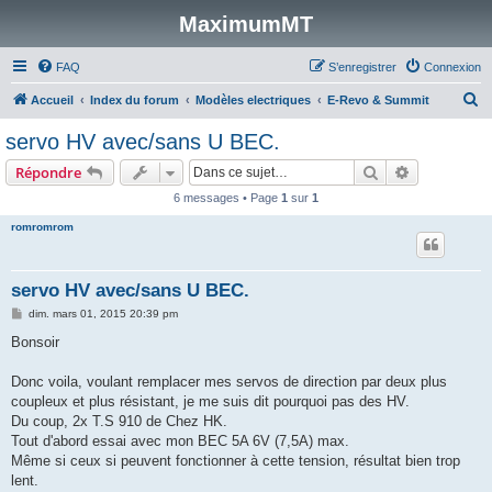
MaximumMT
FAQ
S’enregistrer
Connexion
R
Accueil
Index du forum
Modèles electriques
E-Revo & Summit
e
servo HV avec/sans U BEC.
c
Rechercher
Recherche 
Répondre
h
6 messages • Page
1
sur
1
e
romromrom
r
c
h
servo HV avec/sans U BEC.
e
M
dim. mars 01, 2015 20:39 pm
e
r
s
Bonsoir
s
a
g
Donc voila, voulant remplacer mes servos de direction par deux plus
e
coupleux et plus résistant, je me suis dit pourquoi pas des HV.
Du coup, 2x T.S 910 de Chez HK.
Tout d'abord essai avec mon BEC 5A 6V (7,5A) max.
Même si ceux si peuvent fonctionner à cette tension, résultat bien trop
lent.