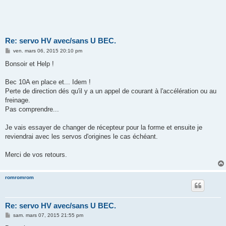
Re: servo HV avec/sans U BEC.
M
ven. mars 06, 2015 20:10 pm
e
s
Bonsoir et Help !
s
a
g
Bec 10A en place et... Idem !
e
Perte de direction dés qu'il y a un appel de courant à l'accélération ou au
freinage.
Pas comprendre...
Je vais essayer de changer de récepteur pour la forme et ensuite je
reviendrai avec les servos d'origines le cas échéant.
Merci de vos retours.
romromrom
Re: servo HV avec/sans U BEC.
M
sam. mars 07, 2015 21:55 pm
e