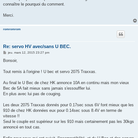
connaître le pourquoi du comment.
Merci.
romromrom
Re: servo HV avec/sans U BEC.
M
jeu. mars 12, 2015 23:27 pm
e
s
Bonsoir,
s
a
g
Tout remis à l'origine ! U bec et servo 2075 Traxxas.
e
Au final le U Bec de chez HK annonce 10A en continu mais mon vieux
Bec de 5A fait mieux sans jamais s'essouffler lui.
En plus avec lui pas de couging.
Les deux 2075 Traxxas donnés pour 0.17sec sous 6V font mieux que les
910 de chez HK données eux pour 0.14sec sous 8.4V en terme de
vitesse !!
Seul le couple est supérieur sur les 910 mais certainement pas les 30kgs
annoncé en tout cas.