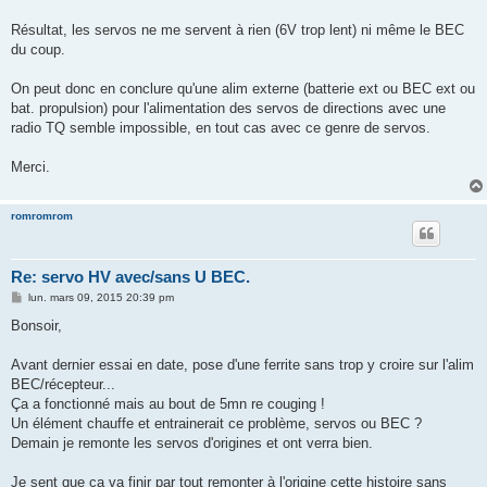
Résultat, les servos ne me servent à rien (6V trop lent) ni même le BEC
du coup.
On peut donc en conclure qu'une alim externe (batterie ext ou BEC ext ou
bat. propulsion) pour l'alimentation des servos de directions avec une
radio TQ semble impossible, en tout cas avec ce genre de servos.
Merci.
romromrom
Re: servo HV avec/sans U BEC.
M
lun. mars 09, 2015 20:39 pm
e
s
Bonsoir,
s
a
g
Avant dernier essai en date, pose d'une ferrite sans trop y croire sur l'alim
e
BEC/récepteur...
Ça a fonctionné mais au bout de 5mn re couging !
Un élément chauffe et entrainerait ce problème, servos ou BEC ?
Demain je remonte les servos d'origines et ont verra bien.
Je sent que ça va finir par tout remonter à l'origine cette histoire sans