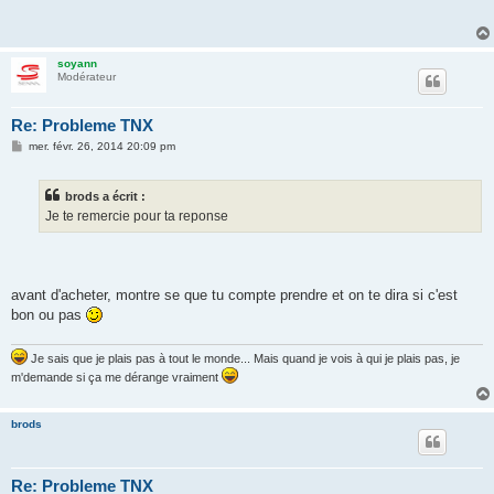
s
a
g
e
soyann
Modérateur
Re: Probleme TNX
M
mer. févr. 26, 2014 20:09 pm
e
s
s
brods a écrit :
a
g
Je te remercie pour ta reponse
e
avant d'acheter, montre se que tu compte prendre et on te dira si c'est
bon ou pas
Je sais que je plais pas à tout le monde... Mais quand je vois à qui je plais pas, je
m'demande si ça me dérange vraiment
brods
Re: Probleme TNX