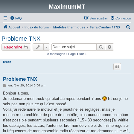
MaximumMT
FAQ
S’enregistrer
Connexion
R
Accueil
Index du forum
Modèles thermiques
Terra Crusher / TNX
e
Probleme TNX
c
Rechercher
Recherche 
Répondre
h
8 messages • Page
1
sur
1
e
brods
r
c
h
Probleme TNX
e
M
jeu. févr. 20, 2014 0:56 am
e
r
s
Bonjour a tous,
s
Je redémarre mon truck qui était au repos pendant 7 ans
Et oui je ne
a
g
sais pas non plus ce qui c'est passé...
e
Voila j'ai redémarre le moteur et je peaufine les réglages, mais je
rencontre un problème de perte de contrôle, plus aucune communication
n'est possible pendant plusieurs secondes ( 15 - 30 secondes) j'ai vérifie
les câblages, les accus, l'antenne, bref rien de visible. Je m'interroge sur
la fréquences de mon ensemble radio-récepteur et me demande si le wifi,