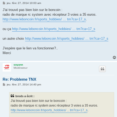
M
jeu. févr. 27, 2014 10:03 am
e
s
J'ai trouvé pas bien loin sur le boncoin :
s
radio de marque rc system avec récepteur 3 voies a 35 euros.
a
g
http://www.leboncoin.fr/sports_hobbies/ ... tm?ca=17_s
.
e
ou ça
http://www.leboncoin.fr/sports_hobbies/ ... tm?ca=17_s
un autre choix
http://www.leboncoin.fr/sports_hobbies/ ... tm?ca=17_s
J'espère que le lien va fonctionner?..
Merci
soyann
Modérateur
Re: Probleme TNX
M
jeu. févr. 27, 2014 14:40 pm
e
s
s
brods a écrit :
a
g
J'ai trouvé pas bien loin sur le boncoin :
e
radio de marque rc system avec récepteur 3 voies a 35 euros.
http://www.leboncoin.fr/sports_hobbies/ ... tm?ca=17_s
.