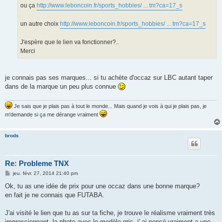
ou ça
http://www.leboncoin.fr/sports_hobbies/ ... tm?ca=17_s
un autre choix
http://www.leboncoin.fr/sports_hobbies/ ... tm?ca=17_s
J'espère que le lien va fonctionner?..
Merci
je connais pas ses marques... si tu achète d'occaz sur LBC autant taper
dans de la marque un peu plus connue
Je sais que je plais pas à tout le monde... Mais quand je vois à qui je plais pas, je
m'demande si ça me dérange vraiment
brods
Re: Probleme TNX
M
jeu. févr. 27, 2014 21:40 pm
e
s
Ok, tu as une idée de prix pour une occaz dans une bonne marque?
s
en fait je ne connais que FUTABA.
a
g
e
J'ai visité le lien que tu as sur ta fiche, je trouve le réalisme vraiment très
impressionnant, la photo avec le modèle gris, j' ai pensé vraiment a une