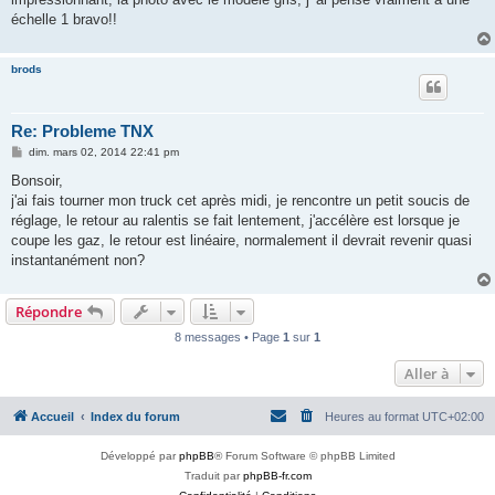
échelle 1 bravo!!
brods
Re: Probleme TNX
M
dim. mars 02, 2014 22:41 pm
e
s
Bonsoir,
s
j'ai fais tourner mon truck cet après midi, je rencontre un petit soucis de
a
g
réglage, le retour au ralentis se fait lentement, j'accélère est lorsque je
e
coupe les gaz, le retour est linéaire, normalement il devrait revenir quasi
instantanément non?
Répondre
8 messages • Page
1
sur
1
Aller à
Accueil
Index du forum
Heures au format
UTC+02:00
Développé par
phpBB
® Forum Software © phpBB Limited
Traduit par
phpBB-fr.com