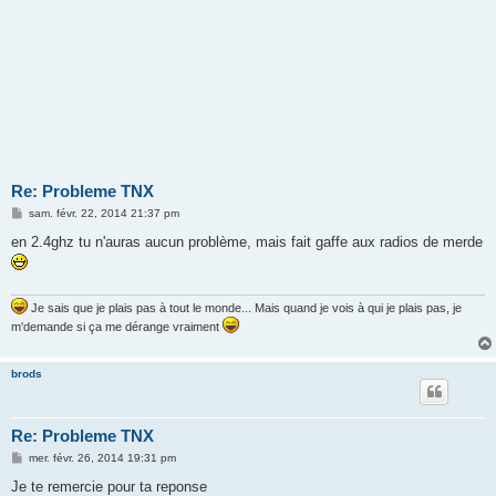
Re: Probleme TNX
M
sam. févr. 22, 2014 21:37 pm
e
s
en 2.4ghz tu n'auras aucun problème, mais fait gaffe aux radios de merde
s
a
g
e
Je sais que je plais pas à tout le monde... Mais quand je vois à qui je plais pas, je
m'demande si ça me dérange vraiment
brods
Re: Probleme TNX
M
mer. févr. 26, 2014 19:31 pm
e
s
Je te remercie pour ta reponse