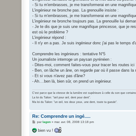
- Si tu m'embrasses, je me transformerai en une magnifique
L'ingénieur ne bronche pas. La grenouille insiste :
- Si tu m'embrasses, je me transformerai en une magnifique
L'ingénieur ne bronche toujours pas. La grenouille lui deman
- Je te dis que je suis une magnifique princesse, que je res
est où le problème ?
L'ingénieur répond :
- Il n'y en a pas. Je suis ingénieur donc j'ai pas le temps d'
Comprendre les ingénieurs : tentative N°5
Un journaliste interroge un paysan pyrénéen :
- Dites-moi, comment faites-vous pour tracer les routes ici
- Ben, on lâche un âne, on regarde par où il passe dans la m
- Et si vous n'avez pas d'âne?
- Ah....ben là, bien sûr, on prend un ingénieur.
C'est parce que la vitesse de la lumière est supérieure à celle du son que certains ont
La loi du Talion: "œil pour œil, dent pour dent".
Ma loi du Talion: "un œil, tes deux yeux, une dent, toute ta gueule".
Re: Comprendre un ingé.....
M
par
lagon
»
mar. avr. 08, 2008 13:18 pm
e
s
bien vu !
s