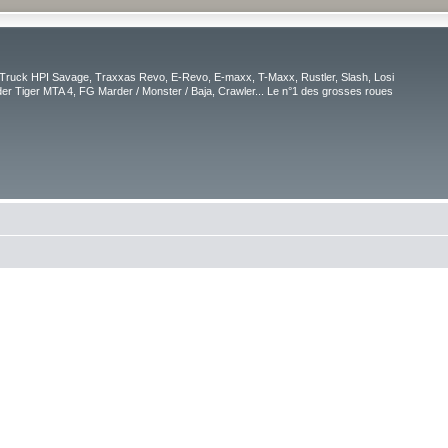
Truck HPI Savage, Traxxas Revo, E-Revo, E-maxx, T-Maxx, Rustler, Slash, Losi
r Tiger MTA 4, FG Marder / Monster / Baja, Crawler... Le n°1 des grosses roues