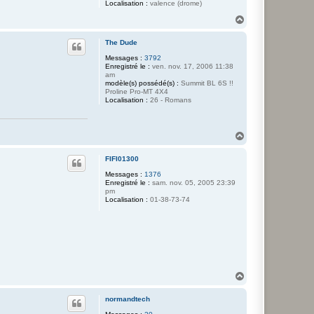
Localisation :
valence (drome)
H
a
u
The Dude
t
Messages :
3792
Enregistré le :
ven. nov. 17, 2006 11:38
am
modèle(s) possédé(s) :
Summit BL 6S !!
Proline Pro-MT 4X4
Localisation :
26 - Romans
H
a
u
FIFI01300
t
Messages :
1376
Enregistré le :
sam. nov. 05, 2005 23:39
pm
Localisation :
01-38-73-74
H
a
u
normandtech
t