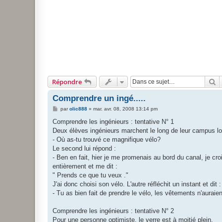
R
Répondre
Comprendre un ingé.....
M
par
olic888
»
mar. avr. 08, 2008 13:14 pm
e
s
Comprendre les ingénieurs : tentative N° 1
s
Deux élèves ingénieurs marchent le long de leur campus lorsq
a
g
- Où as-tu trouvé ce magnifique vélo?
e
Le second lui répond :
- Ben en fait, hier je me promenais au bord du canal, je cro
entièrement et me dit :
" Prends ce que tu veux ."
J'ai donc choisi son vélo. L'autre réfléchit un instant et dit :
- Tu as bien fait de prendre le vélo, les vêtements n'auraien
Comprendre les ingénieurs : tentative N° 2
Pour une personne optimiste, le verre est à moitié plein.