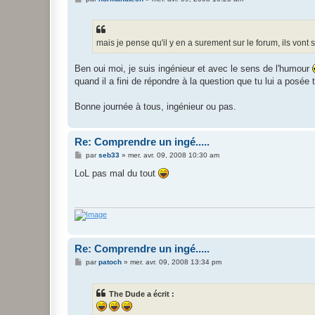
e
s
s
a
g
mais je pense qu'il y en a surement sur le forum, ils von
e
Ben oui moi, je suis ingénieur et avec le sens de l'humour
quand il a fini de répondre à la question que tu lui a posé
Bonne journée à tous, ingénieur ou pas.
Re: Comprendre un ingé.....
M
par
seb33
»
mer. avr. 09, 2008 10:30 am
e
s
LoL pas mal du tout
s
a
g
e
Re: Comprendre un ingé.....
M
par
patoch
»
mer. avr. 09, 2008 13:34 pm
e
s
s
The Dude a écrit :
a
g
e