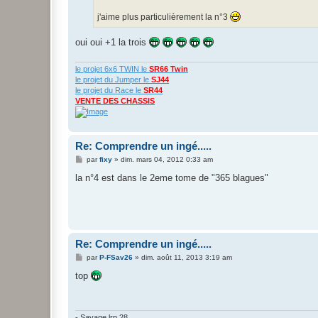
j'aime plus particulièrement la n°3
oui oui +1 la trois
le projet 6x6 TWIN le
SR66 Twin
le projet du Jumper le
SJ44
le projet du Race le
SR44
VENTE DES CHASSIS
Re: Comprendre un ingé.....
M
par
fixy
»
dim. mars 04, 2012 0:33 am
e
s
la n°4 est dans le 2eme tome de "365 blagues"
s
a
g
e
Re: Comprendre un ingé.....
M
par
P-FSav26
»
dim. août 11, 2013 3:19 am
e
s
top
s
a
g
e
- Savage lrp 28