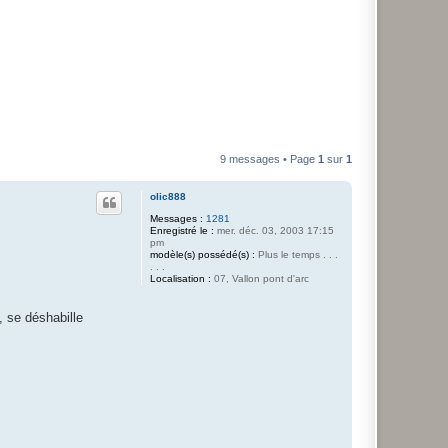
9 messages • Page
1
sur
1
olic888
Messages :
1281
Enregistré le :
mer. déc. 03, 2003 17:15
pm
modèle(s) possédé(s) :
Plus le temps . . .
. . .
Localisation :
07, Vallon pont d'arc
, se déshabille