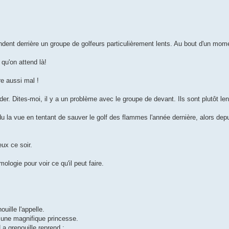
ndent derrière un groupe de golfeurs particulièrement lents. Au bout d'un mome
 qu'on attend là!
re aussi mal !
nder. Dites-moi, il y a un problème avec le groupe de devant. Ils sont plutôt le
du la vue en tentant de sauver le golf des flammes l'année dernière, alors depu
eux ce soir.
ologie pour voir ce qu'il peut faire.
uille l'appelle.
n une magnifique princesse.
La grenouille reprend :