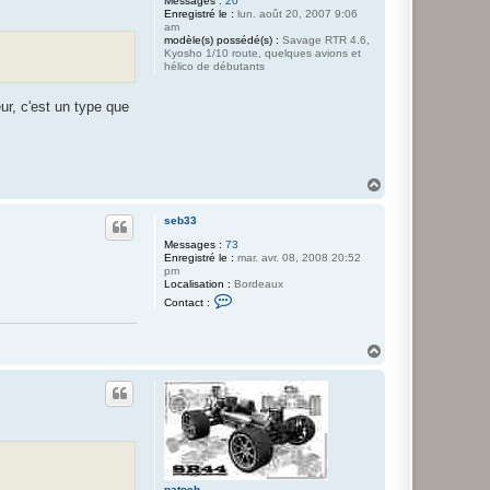
Messages :
20
Enregistré le :
lun. août 20, 2007 9:06
am
modèle(s) possédé(s) :
Savage RTR 4.6,
Kyosho 1/10 route, quelques avions et
hélico de débutants
ur, c'est un type que
H
a
u
seb33
t
Messages :
73
Enregistré le :
mar. avr. 08, 2008 20:52
pm
Localisation :
Bordeaux
C
Contact :
o
n
t
a
H
c
a
t
u
e
t
r
s
e
b
3
3
patoch