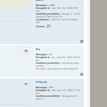
Messages :
2200
Enregistré le :
mar. févr. 28, 2006 8:52
am
modèle(s) possédé(s) :
savage 4 , 6 et 8
roues en Twin 4.6 et 5.9
Localisation :
Valence ( dans la drome
26)
C
Contact :
o
n
t
a
c
H
t
a
e
u
r
fixy
t
p
a
Messages :
13
t
Enregistré le :
jeu. mars 01, 2012 22:26
o
pm
c
modèle(s) possédé(s) :
avioracing serie
h
touring
losi micro-t (ca balance cette patate!!!)
H
a
u
P-FSav26
t
Messages :
647
Enregistré le :
dim. janv. 29, 2006 17:29
pm
modèle(s) possédé(s) :
Savage lrp 28
spec 3