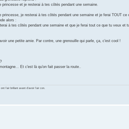
 princesse et je resterai à tes côtés pendant une semaine.
 princesse, je resterai à tes côtés pendant une semaine et je ferai TOUT ce 
de alors :
terai à tes côtés pendant une semaine et que je ferai tout ce que tu veux et tu
avoir une petite amie. Par contre, une grenouille qui parle, ça, c'est cool !
 ?
ontagne... Et c'est là qu'on fait passer la route..
 l'air brillant avant d'avoir l'air con.