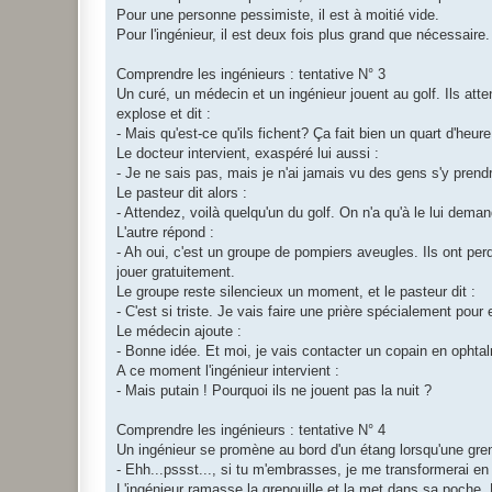
Pour une personne pessimiste, il est à moitié vide.
Pour l'ingénieur, il est deux fois plus grand que nécessaire.
Comprendre les ingénieurs : tentative N° 3
Un curé, un médecin et un ingénieur jouent au golf. Ils atte
explose et dit :
- Mais qu'est-ce qu'ils fichent? Ça fait bien un quart d'heure
Le docteur intervient, exaspéré lui aussi :
- Je ne sais pas, mais je n'ai jamais vu des gens s'y prend
Le pasteur dit alors :
- Attendez, voilà quelqu'un du golf. On n'a qu'à le lui dema
L'autre répond :
- Ah oui, c'est un groupe de pompiers aveugles. Ils ont per
jouer gratuitement.
Le groupe reste silencieux un moment, et le pasteur dit :
- C'est si triste. Je vais faire une prière spécialement pour 
Le médecin ajoute :
- Bonne idée. Et moi, je vais contacter un copain en ophtalm
A ce moment l'ingénieur intervient :
- Mais putain ! Pourquoi ils ne jouent pas la nuit ?
Comprendre les ingénieurs : tentative N° 4
Un ingénieur se promène au bord d'un étang lorsqu'une greno
- Ehh...pssst..., si tu m'embrasses, je me transformerai e
L'ingénieur ramasse la grenouille et la met dans sa poche. 