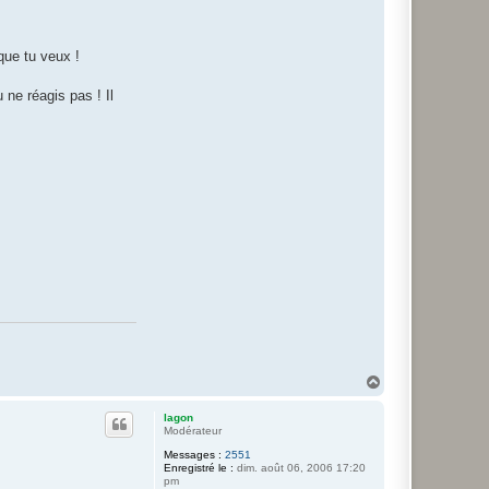
que tu veux !
 ne réagis pas ! Il
H
a
u
lagon
t
Modérateur
Messages :
2551
Enregistré le :
dim. août 06, 2006 17:20
pm