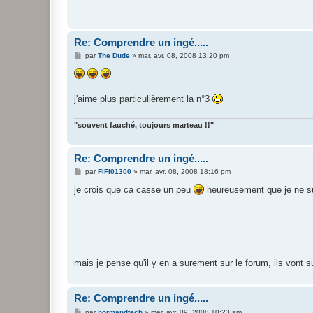
a
g
e
Re: Comprendre un ingé.....
M
par
The Dude
»
mar. avr. 08, 2008 13:20 pm
e
s
s
a
g
j'aime plus particulièrement la n°3
e
"souvent fauché, toujours marteau !!"
Re: Comprendre un ingé.....
M
par
FIFI01300
»
mar. avr. 08, 2008 18:16 pm
e
s
je crois que ca casse un peu
heureusement que je ne su
s
a
g
e
mais je pense qu'il y en a surement sur le forum, ils vont
Re: Comprendre un ingé.....
M
par
normandtech
»
mer. avr. 09, 2008 10:23 am