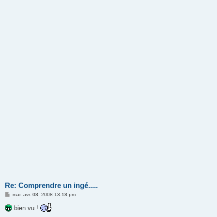
Re: Comprendre un ingé.....
M
mar. avr. 08, 2008 13:18 pm
e
s
bien vu !
s