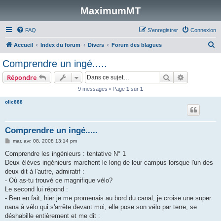
MaximumMT
FAQ
S’enregistrer
Connexion
R
Accueil
Index du forum
Divers
Forum des blagues
e
Comprendre un ingé.....
c
Rechercher
Recherche 
Répondre
h
9 messages • Page
1
sur
1
e
olic888
r
c
h
Comprendre un ingé.....
e
M
mar. avr. 08, 2008 13:14 pm
e
r
s
Comprendre les ingénieurs : tentative N° 1
s
Deux élèves ingénieurs marchent le long de leur campus lorsque l'un des
a
g
deux dit à l'autre, admiratif :
e
- Où as-tu trouvé ce magnifique vélo?
Le second lui répond :
- Ben en fait, hier je me promenais au bord du canal, je croise une super
nana à vélo qui s'arrête devant moi, elle pose son vélo par terre, se
déshabille entièrement et me dit :