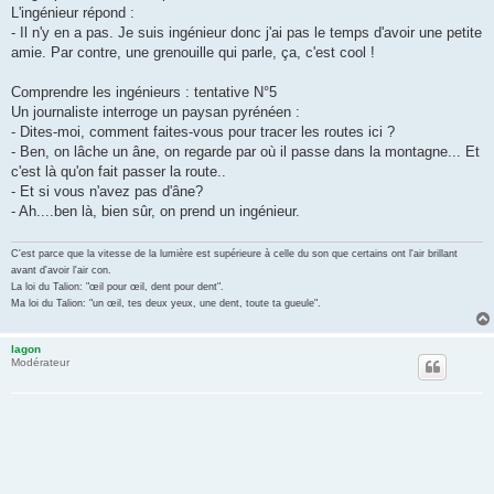
L'ingénieur répond :
- Il n'y en a pas. Je suis ingénieur donc j'ai pas le temps d'avoir une petite
amie. Par contre, une grenouille qui parle, ça, c'est cool !
Comprendre les ingénieurs : tentative N°5
Un journaliste interroge un paysan pyrénéen :
- Dites-moi, comment faites-vous pour tracer les routes ici ?
- Ben, on lâche un âne, on regarde par où il passe dans la montagne... Et
c'est là qu'on fait passer la route..
- Et si vous n'avez pas d'âne?
- Ah....ben là, bien sûr, on prend un ingénieur.
C'est parce que la vitesse de la lumière est supérieure à celle du son que certains ont l'air brillant
avant d'avoir l'air con.
La loi du Talion: "œil pour œil, dent pour dent".
Ma loi du Talion: "un œil, tes deux yeux, une dent, toute ta gueule".
lagon
Modérateur