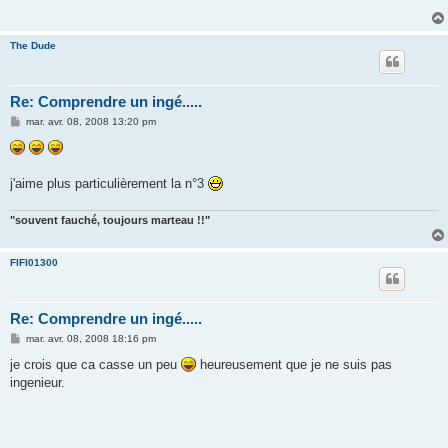
a
g
e
The Dude
Re: Comprendre un ingé.....
M
mar. avr. 08, 2008 13:20 pm
e
s
s
a
g
j'aime plus particulièrement la n°3
e
"souvent fauché, toujours marteau !!"
FIFI01300
Re: Comprendre un ingé.....
M
mar. avr. 08, 2008 18:16 pm
e
s
je crois que ca casse un peu
heureusement que je ne suis pas
s
ingenieur.
a
g
e