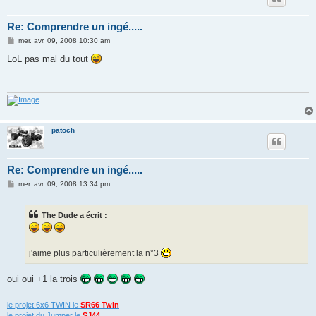
Re: Comprendre un ingé.....
M
mer. avr. 09, 2008 10:30 am
e
s
LoL pas mal du tout
s
a
g
e
patoch
Re: Comprendre un ingé.....
M
mer. avr. 09, 2008 13:34 pm
e
s
s
The Dude a écrit :
a
g
e
j'aime plus particulièrement la n°3
oui oui +1 la trois
le projet 6x6 TWIN le
SR66 Twin
le projet du Jumper le
SJ44