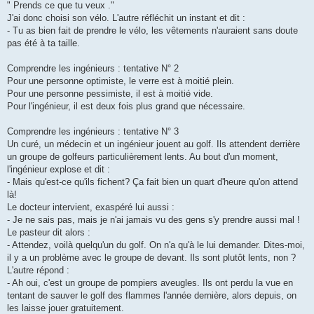
" Prends ce que tu veux ."
J'ai donc choisi son vélo. L'autre réfléchit un instant et dit :
- Tu as bien fait de prendre le vélo, les vêtements n'auraient sans doute
pas été à ta taille.
Comprendre les ingénieurs : tentative N° 2
Pour une personne optimiste, le verre est à moitié plein.
Pour une personne pessimiste, il est à moitié vide.
Pour l'ingénieur, il est deux fois plus grand que nécessaire.
Comprendre les ingénieurs : tentative N° 3
Un curé, un médecin et un ingénieur jouent au golf. Ils attendent derrière
un groupe de golfeurs particulièrement lents. Au bout d'un moment,
l'ingénieur explose et dit :
- Mais qu'est-ce qu'ils fichent? Ça fait bien un quart d'heure qu'on attend
là!
Le docteur intervient, exaspéré lui aussi :
- Je ne sais pas, mais je n'ai jamais vu des gens s'y prendre aussi mal !
Le pasteur dit alors :
- Attendez, voilà quelqu'un du golf. On n'a qu'à le lui demander. Dites-moi,
il y a un problème avec le groupe de devant. Ils sont plutôt lents, non ?
L'autre répond :
- Ah oui, c'est un groupe de pompiers aveugles. Ils ont perdu la vue en
tentant de sauver le golf des flammes l'année dernière, alors depuis, on
les laisse jouer gratuitement.