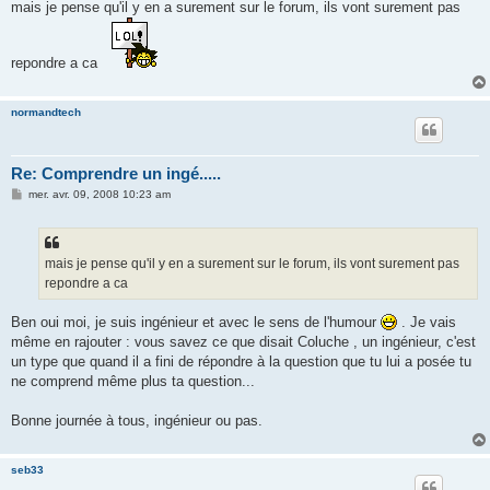
mais je pense qu'il y en a surement sur le forum, ils vont surement pas
repondre a ca
normandtech
Re: Comprendre un ingé.....
M
mer. avr. 09, 2008 10:23 am
e
s
s
a
g
mais je pense qu'il y en a surement sur le forum, ils vont surement pas
e
repondre a ca
Ben oui moi, je suis ingénieur et avec le sens de l'humour
. Je vais
même en rajouter : vous savez ce que disait Coluche , un ingénieur, c'est
un type que quand il a fini de répondre à la question que tu lui a posée tu
ne comprend même plus ta question...
Bonne journée à tous, ingénieur ou pas.
seb33