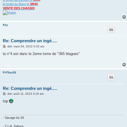
le projet du Race le
SR44
VENTE DES CHASSIS
fixy
Re: Comprendre un ingé.....
M
dim. mars 04, 2012 0:33 am
e
s
la n°4 est dans le 2eme tome de "365 blagues"
s
a
g
e
P-FSav26
Re: Comprendre un ingé.....
M
dim. août 11, 2013 3:19 am
e
s
top
s
a
g
e
- Savage lrp 28
- TJ 4L Sahara