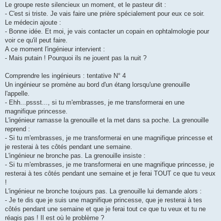
Le groupe reste silencieux un moment, et le pasteur dit :
- C'est si triste. Je vais faire une prière spécialement pour eux ce soir.
Le médecin ajoute :
- Bonne idée. Et moi, je vais contacter un copain en ophtalmologie pour
voir ce qu'il peut faire.
A ce moment l'ingénieur intervient :
- Mais putain ! Pourquoi ils ne jouent pas la nuit ?
Comprendre les ingénieurs : tentative N° 4
Un ingénieur se promène au bord d'un étang lorsqu'une grenouille
l'appelle.
- Ehh...pssst..., si tu m'embrasses, je me transformerai en une
magnifique princesse.
L'ingénieur ramasse la grenouille et la met dans sa poche. La grenouille
reprend :
- Si tu m'embrasses, je me transformerai en une magnifique princesse et
je resterai à tes côtés pendant une semaine.
L'ingénieur ne bronche pas. La grenouille insiste :
- Si tu m'embrasses, je me transformerai en une magnifique princesse, je
resterai à tes côtés pendant une semaine et je ferai TOUT ce que tu veux
!
L'ingénieur ne bronche toujours pas. La grenouille lui demande alors :
- Je te dis que je suis une magnifique princesse, que je resterai à tes
côtés pendant une semaine et que je ferai tout ce que tu veux et tu ne
réagis pas ! Il est où le problème ?