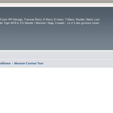
Truck HPI Savage, Traxxas Revo, E-Revo, E-maxx, T-Maxx, Rustler, Slash, Losi
r Tiger MTA 4, FG Marder / Monster / Baja, Crawler... Le n°1 des grosses roues
odélisme
Monster Contest Tour