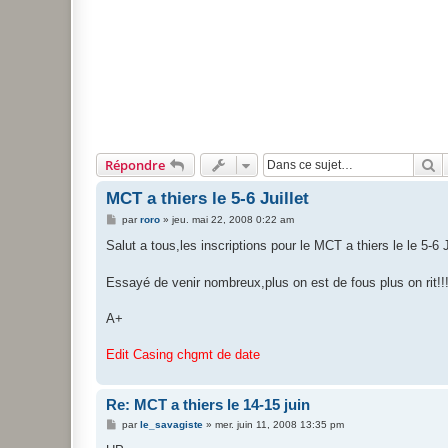
R
Répondre
MCT a thiers le 5-6 Juillet
M
par
roro
»
jeu. mai 22, 2008 0:22 am
e
s
Salut a tous,les inscriptions pour le MCT a thiers le le 5-6
s
a
g
Essayé de venir nombreux,plus on est de fous plus on rit!!!!
e
A+
Edit Casing chgmt de date
Re: MCT a thiers le 14-15 juin
M
par
le_savagiste
»
mer. juin 11, 2008 13:35 pm
e
s