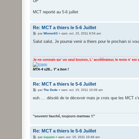
UP
s
a
g
MCT reporté au 5-6 juillet
e
Re: MCT a thiers le 5-6 Juillet
M
par
Winnor63
»
sam. oct. 15, 2011 8:54 am
e
s
Salut salut, Je pourrai venir a thiers pour le prochain si vo
s
a
g
e
Je ne connais qu' un seul bouton, L' accélérateur, le reste n' est
MTA-4 s28... Y' a bon !
Re: MCT a thiers le 5-6 Juillet
M
par
The Dude
»
sam. oct. 15, 2011 10:09 am
e
s
euh..... désolé de te décevoir mais je crois que les MCT c'e
s
a
g
e
"souvent fauché, toujours marteau !!"
Re: MCT a thiers le 5-6 Juillet
M
par
soyann
»
sam. oct. 15, 2011 10:48 am