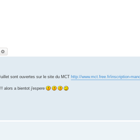
echercher
Recherche avancée
 Juillet sont ouvertes sur le site du MCT
http://www.mct.free.fr/inscription-ma
! alors a bientot j'espere