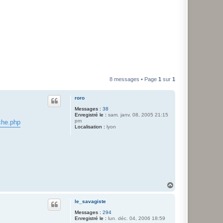
8 messages • Page
1
sur
1
roro
Messages :
38
Enregistré le :
sam. janv. 08, 2005 21:15
pm
nche.php
Localisation :
lyon
H
a
u
le_savagiste
t
Messages :
294
Enregistré le :
lun. déc. 04, 2006 18:59