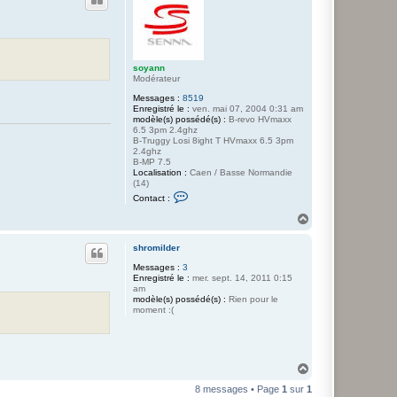
t
soyann
Modérateur
Messages :
8519
Enregistré le :
ven. mai 07, 2004 0:31 am
modèle(s) possédé(s) :
B-revo HVmaxx
6.5 3pm 2.4ghz
B-Truggy Losi 8ight T HVmaxx 6.5 3pm
2.4ghz
B-MP 7.5
Localisation :
Caen / Basse Normandie
(14)
C
Contact :
o
n
H
t
a
a
u
c
shromilder
t
t
Messages :
3
e
Enregistré le :
mer. sept. 14, 2011 0:15
r
am
s
modèle(s) possédé(s) :
o
Rien pour le
moment :(
y
a
n
n
H
a
8 messages • Page
1
sur
1
u