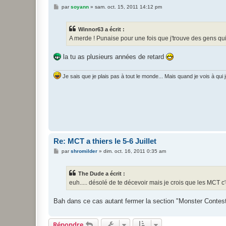
M
par
soyann
»
sam. oct. 15, 2011 14:12 pm
e
s
s
Winnor63 a écrit :
a
g
A merde ! Punaise pour une fois que j'trouve des gens qui
e
la tu as plusieurs années de retard
Je sais que je plais pas à tout le monde... Mais quand je vois à qu
Re: MCT a thiers le 5-6 Juillet
M
par
shromilder
»
dim. oct. 16, 2011 0:35 am
e
s
s
The Dude a écrit :
a
g
euh..... désolé de te décevoir mais je crois que les MCT c'es
e
Bah dans ce cas autant fermer la section "Monster Contes
Répondre