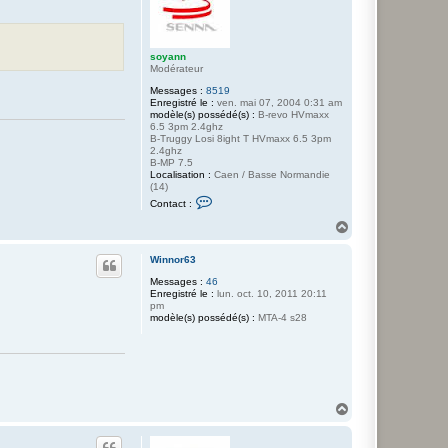
soyann
Modérateur
Messages :
8519
Enregistré le :
ven. mai 07, 2004 0:31 am
modèle(s) possédé(s) :
B-revo HVmaxx
6.5 3pm 2.4ghz
B-Truggy Losi 8ight T HVmaxx 6.5 3pm
2.4ghz
B-MP 7.5
Localisation :
Caen / Basse Normandie
(14)
C
Contact :
o
n
H
t
a
a
u
c
Winnor63
t
t
Messages :
46
e
Enregistré le :
lun. oct. 10, 2011 20:11
r
pm
s
modèle(s) possédé(s) :
o
MTA-4 s28
y
a
n
n
H
a
u