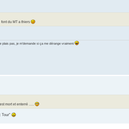
 font du MT a thiers
i je plais pas, je m'demande si ça me dérange vraiment
t mort et enterré ......
t Tour"