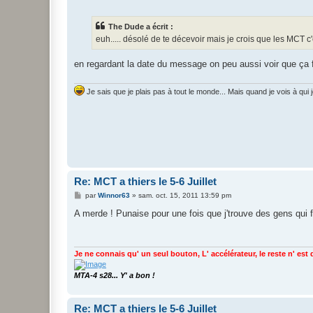
e
s
s
The Dude a écrit :
a
g
euh..... désolé de te décevoir mais je crois que les MCT c'es
e
en regardant la date du message on peu aussi voir que ça
Je sais que je plais pas à tout le monde... Mais quand je vois à qu
Re: MCT a thiers le 5-6 Juillet
M
par
Winnor63
»
sam. oct. 15, 2011 13:59 pm
e
s
A merde ! Punaise pour une fois que j'trouve des gens qui 
s
a
g
e
Je ne connais qu' un seul bouton, L' accélérateur, le reste n' est
MTA-4 s28... Y' a bon !
Re: MCT a thiers le 5-6 Juillet