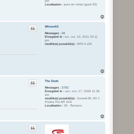
pm
Localisation :
pres de nimes (gard 30)
H
a
u
Winnor63
t
Messages :
46
Enregistré le :
lun. oct. 10, 2011 20:11
pm
modèle(s) possédé(s) :
MTA-4 s28
H
a
u
The Dude
t
Messages :
3792
Enregistré le :
ven. nov. 17, 2006 11:38
am
modèle(s) possédé(s) :
Summit BL 6S !!
Proline Pro-MT 4X4
Localisation :
26 - Romans
H
a
u
t