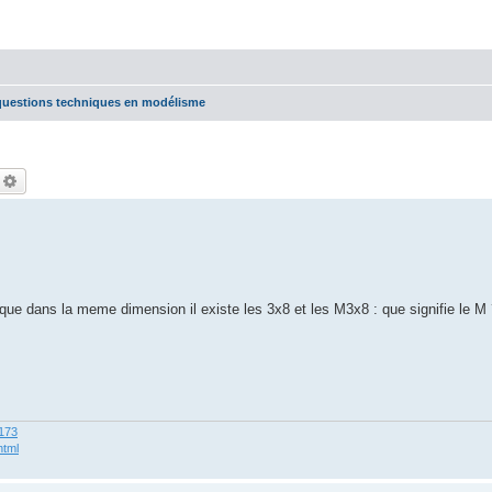
questions techniques en modélisme
echercher
Recherche avancée
que dans la meme dimension il existe les 3x8 et les M3x8 : que signifie le M
2173
html