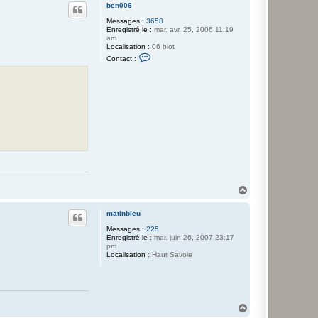
u
ben006
t
Messages :
3658
Enregistré le :
mar. avr. 25, 2006 11:19
am
Localisation :
06 biot
C
Contact :
o
n
t
a
c
t
e
r
b
e
n
0
0
6
H
a
u
matinbleu
t
Messages :
225
Enregistré le :
mar. juin 26, 2007 23:17
pm
Localisation :
Haut Savoie
H
a