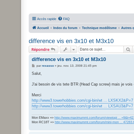
Accès rapide
FAQ
Accueil
Index du forum
Technique modélisme
Autres 
difference vis en 3x10 et M3x10
R
Répondre
difference vis en 3x10 et M3x10
M
par
rexasso
»
jeu. nov. 13, 2008 21:45 pm
e
s
Salut,
s
a
g
J'ai besoin de vis tete BTR (Head Cap screw) mais je vois 
e
Merci
http://www3.towerhobbies.com/cgi-bin/wt ... LXSKX2&P=7
http://www3.towerhobbies.com/cgi-bin/wt ... LXSAU3&P=7
Mon EMaxx =>
http://www.maximummt.com/forum/viewtopi ... =9&t=4
Mon RC18T =>
http://www.maximummt.com/forum/mini-mon ... 47283.