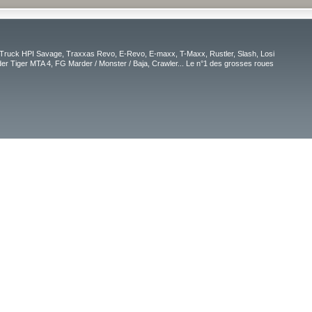
Truck HPI Savage, Traxxas Revo, E-Revo, E-maxx, T-Maxx, Rustler, Slash, Losi
r Tiger MTA 4, FG Marder / Monster / Baja, Crawler... Le n°1 des grosses roues