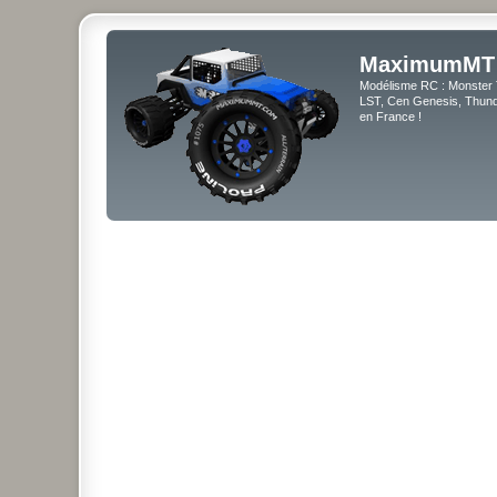
MaximumMT
Modélisme RC : Monster 
LST, Cen Genesis, Thunde
en France !