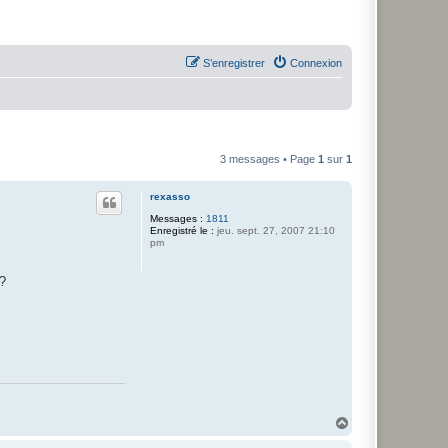
S’enregistrer
Connexion
3 messages • Page
1
sur
1
rexasso
Messages :
1811
Enregistré le :
jeu. sept. 27, 2007 21:10
pm
 ?
H
a