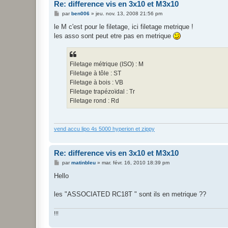
Re: difference vis en 3x10 et M3x10
M
par
ben006
»
jeu. nov. 13, 2008 21:56 pm
e
s
le M c'est pour le filetage, ici filetage metrique !
s
les asso sont peut etre pas en metrique
a
g
e
Filetage métrique (ISO) : M
Filetage à tôle : ST
Filetage à bois : VB
Filetage trapézoïdal : Tr
Filetage rond : Rd
vend accu lipo 4s 5000 hyperion et zippy
Re: difference vis en 3x10 et M3x10
M
par
matinbleu
»
mar. févr. 16, 2010 18:39 pm
e
s
Hello
s
a
g
les "ASSOCIATED RC18T " sont ils en metrique ??
e
!!!