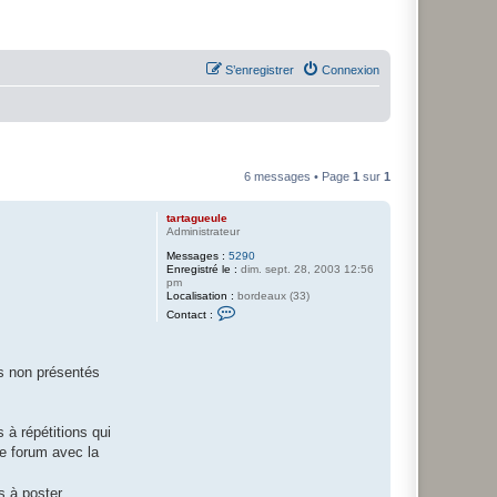
S’enregistrer
Connexion
6 messages • Page
1
sur
1
tartagueule
Administrateur
Messages :
5290
Enregistré le :
dim. sept. 28, 2003 12:56
pm
Localisation :
bordeaux (33)
C
Contact :
o
n
t
a
s non présentés
c
t
e
r
t
 à répétitions qui
a
le forum avec la
r
t
a
 à poster.
g