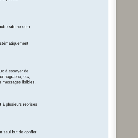
u
e
u
l
e
utre site ne sera
systématiquement
eux à essayer de
orthographe, etc,
s messages lisibles.
t à plusieurs reprises
ur seul but de gonfler