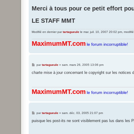
Merci à tous pour ce petit effort po
LE STAFF MMT
Modifié en dernier par
tartagueule
le mar. juil. 10, 2007 20:02 pm, modifié
MaximumMT.com
le forum incorruptible!
M
par
tartagueule
»
sam. mars 26, 2005 13:06 pm
e
s
charte mise à jour concernant le copyright sur les notices
s
a
g
e
MaximumMT.com
le forum incorruptible!
M
par
tartagueule
»
sam. déc. 03, 2005 21:07 pm
e
s
puisque les post-its ne sont visiblement pas lus dans les PA
s
a
g