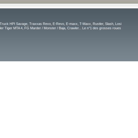
Truck HPI Savage, Traxxas Revo, E-Revo, E-maxx, T-Maxx, Rustler, Slash, Losi
r Tiger MTA 4, FG Marder / Monster / Baja, Crawler... Le n°1 des grosses roues