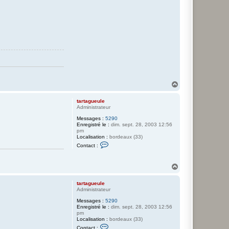
H
a
u
tartagueule
t
Administrateur
Messages :
5290
Enregistré le :
dim. sept. 28, 2003 12:56
pm
Localisation :
bordeaux (33)
C
Contact :
o
n
t
H
a
a
c
t
u
tartagueule
e
t
Administrateur
r
t
Messages :
5290
a
Enregistré le :
dim. sept. 28, 2003 12:56
r
pm
t
Localisation :
bordeaux (33)
a
C
Contact :
g