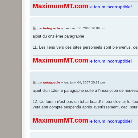
e
MaximumMT.com
le forum incorruptible!
M
par
tartagueule
»
mer. déc. 06, 2006 20:06 pm
e
s
ajout du onzième paragraphe
s
a
g
11. Les liens vers des sites personnels sont bienvenus, ce
e
MaximumMT.com
le forum incorruptible!
M
par
tartagueule
»
jeu. janv. 04, 2007 20:31 pm
e
s
ajout d'un 12ème paragraphe suite à l'inscription de nouv
s
a
g
12. Ce forum n'est pas un tchat board! merci d'éviter le fl
e
vera son compte suspendu aprés avertissement, ceci pour g
MaximumMT.com
le forum incorruptible!