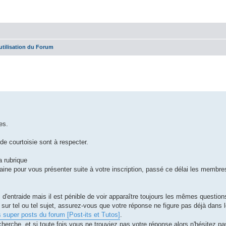
utilisation du Forum
che avancée
es.
e courtoisie sont à respecter.
a rubrique
e pour vous présenter suite à votre inscription, passé ce délai les membre
 d'entraide mais il est pénible de voir apparaître toujours les mêmes questions
sur tel ou tel sujet, assurez-vous que votre réponse ne figure pas déjà dans 
 super posts du forum [Post-its et Tutos]
.
he, et si toute fois vous ne trouviez pas votre réponse alors n'hésitez pas