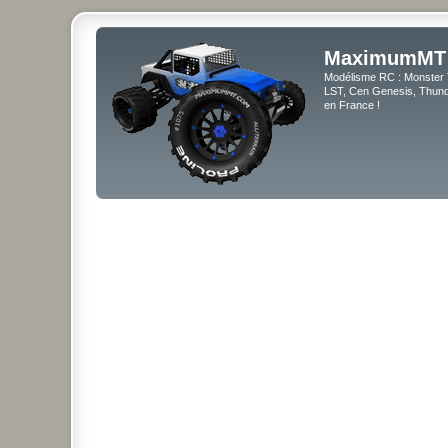
MaximumMT
Modélisme RC : Monster 
LST, Cen Genesis, Thunde
en France !