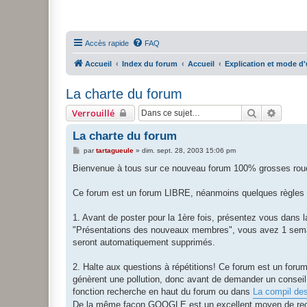
Accès rapide
FAQ
Accueil
Index du forum
Accueil
Explication et mode d'
La charte du forum
Rechercher
Recher
Verrouillé
La charte du forum
M
par
tartagueule
»
dim. sept. 28, 2003 15:06 pm
e
s
Bienvenue à tous sur ce nouveau forum 100% grosses rou
s
a
g
Ce forum est un forum LIBRE, néanmoins quelques règles d
e
1. Avant de poster pour la 1ère fois, présentez vous dans l
"Présentations des nouveaux membres", vous avez 1 semain
seront automatiquement supprimés.
2. Halte aux questions à répétitions! Ce forum est un forum
génèrent une pollution, donc avant de demander un conseil 
fonction recherche en haut du forum ou dans
La compil des
De la même façon GOOGLE est un excellent moyen de recherc