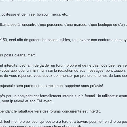
olitesse et de mise, bonjour, merci, etc...
ffamatoire à l'encontre d'une personne, d'une marque, d'une boutique ou d'un a
0*150, ceci afin de garder des pages lisibles, tout avatar non conforme sera 
es posts cleans, merci
t interdits, ceci afin de garder un forum propre et de ne pas nous user les y
vous appliquer un minimum sur la rédaction de vos messages, ponctuation, 
mps de vous répondre vous devez commencer par prendre le temps de faire de
 majuscule sera purement et simplement supprimé sans préavis!
és par un copyright est formellement interdit sur le forum! Un utilisateur ayan
sont ip relevé et son FAI averti.
pendant le rabattage vers des forums concurrents est interdit.
d, tout membre pollueur qui postera à tord et à travers pour ne rien dire ou po
t, ceci pour garder un forum clean et de qualité.