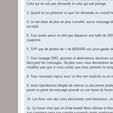
Celui qui ne sait pas demande et celui qui sait partage
3. Quand on se présente ou que l'on demande un conseil la p
4. Le net étant de plus en plus surveillé, aucun message di
accepté.
5. Tout avatar perso ne doit pas dépasser une taille de 15
supprimé.
6. SVP pas de photos de + de 800X600 ceci pour garder d
7. Tous langage SMS, grossier et abréviations abusives son
décrypter les messages. De plus nous vous demandons de 
n'oubliez pas que si vous voulez que nous prenions le te
8. Tous nouveaux topics avec un titre non explicite ou en
9. toute reproduction illégale de notices ou document protég
posté ce genre de message pourrait se voir banni du forum, 
10. Les liens vers des sites personnels sont bienvenus, ce
11. Ce forum n'est pas un tchat board! Merci d'éviter le floo
son compteur verra son compte suspendu après avertissemen