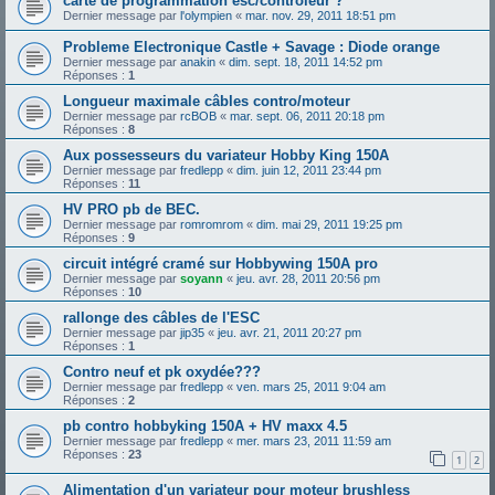
carte de programmation esc/controleur ?
Dernier message par
l'olympien
«
mar. nov. 29, 2011 18:51 pm
Probleme Electronique Castle + Savage : Diode orange
Dernier message par
anakin
«
dim. sept. 18, 2011 14:52 pm
Réponses :
1
Longueur maximale câbles contro/moteur
Dernier message par
rcBOB
«
mar. sept. 06, 2011 20:18 pm
Réponses :
8
Aux possesseurs du variateur Hobby King 150A
Dernier message par
fredlepp
«
dim. juin 12, 2011 23:44 pm
Réponses :
11
HV PRO pb de BEC.
Dernier message par
romromrom
«
dim. mai 29, 2011 19:25 pm
Réponses :
9
circuit intégré cramé sur Hobbywing 150A pro
Dernier message par
soyann
«
jeu. avr. 28, 2011 20:56 pm
Réponses :
10
rallonge des câbles de l'ESC
Dernier message par
jip35
«
jeu. avr. 21, 2011 20:27 pm
Réponses :
1
Contro neuf et pk oxydée???
Dernier message par
fredlepp
«
ven. mars 25, 2011 9:04 am
Réponses :
2
pb contro hobbyking 150A + HV maxx 4.5
Dernier message par
fredlepp
«
mer. mars 23, 2011 11:59 am
Réponses :
23
1
2
Alimentation d'un variateur pour moteur brushless