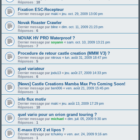
Réponses :
10
Fixation ESC-Recepteur
Dernier message par
maki
«
jeu. oct. 29, 2009 13:00 pm
Novak Roaster Crawler
Dernier message par
bline
«
dim. oct. 11, 2009 21:23 pm
Réponses :
6
NOVAK HV PRO Waterproof ?
Dernier message par
soyann
«
sam. oct. 10, 2009 13:21 pm
Réponses :
7
Procedure de retour castle creation (MMM V3) ?
Dernier message par
nitrous
«
lun. août 31, 2009 18:47 pm
Réponses :
5
quel variateur
Dernier message par
jodu13
«
jeu. août 27, 2009 14:33 pm
Réponses :
6
[News] Castle Creations Mamba Max Pro Coming Soon!
Dernier message par
ben006
«
ven. août 21, 2009 15:45 pm
Réponses :
1
info flux motiv
Dernier message par
maki
«
jeu. août 13, 2009 17:29 pm
Réponses :
10
quel vario pour un orion grand touring ?
Dernier message par
michael
«
dim. juil. 05, 2009 9:30 am
Réponses :
1
E-maxx EVX 2 et lipos ?
Dernier message par
tchukky
«
ven. avr. 24, 2009 9:16 am
Réponses :
1