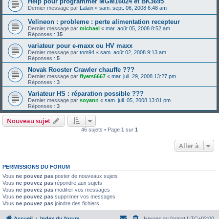
Help pour programmer MGM16024 et BK3695
Dernier message par
Lalain
«
sam. sept. 06, 2008 6:48 am
Velineon : probleme : perte alimentation recepteur
Dernier message par
michael
«
mar. août 05, 2008 8:52 am
Réponses :
15
variateur pour e-maxx ou HV maxx
Dernier message par
tom94
«
sam. août 02, 2008 9:13 am
Réponses :
5
Novak Rooster Crawler chauffe ???
Dernier message par
flyers6667
«
mar. juil. 29, 2008 13:27 pm
Réponses :
3
Variateur HS : réparation possible ???
Dernier message par
soyann
«
sam. juil. 05, 2008 13:01 pm
Réponses :
3
Nouveau sujet
46 sujets • Page
1
sur
1
Aller à
PERMISSIONS DU FORUM
Vous
ne pouvez pas
poster de nouveaux sujets
Vous
ne pouvez pas
répondre aux sujets
Vous
ne pouvez pas
modifier vos messages
Vous
ne pouvez pas
supprimer vos messages
Vous
ne pouvez pas
joindre des fichiers
Accueil
Index du forum
Heures au format
UTC+02:00