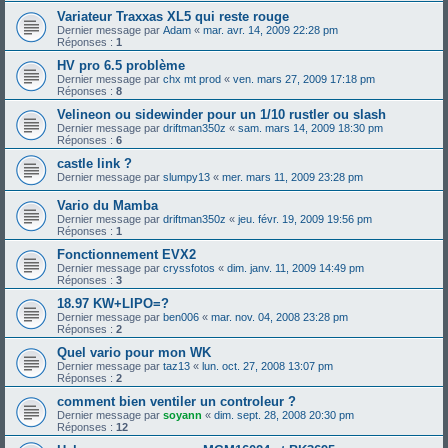
Variateur Traxxas XL5 qui reste rouge
Dernier message par
Adam
«
mar. avr. 14, 2009 22:28 pm
Réponses :
1
HV pro 6.5 problème
Dernier message par
chx mt prod
«
ven. mars 27, 2009 17:18 pm
Réponses :
8
Velineon ou sidewinder pour un 1/10 rustler ou slash
Dernier message par
driftman350z
«
sam. mars 14, 2009 18:30 pm
Réponses :
6
castle link ?
Dernier message par
slumpy13
«
mer. mars 11, 2009 23:28 pm
Vario du Mamba
Dernier message par
driftman350z
«
jeu. févr. 19, 2009 19:56 pm
Réponses :
1
Fonctionnement EVX2
Dernier message par
cryssfotos
«
dim. janv. 11, 2009 14:49 pm
Réponses :
3
18.97 KW+LIPO=?
Dernier message par
ben006
«
mar. nov. 04, 2008 23:28 pm
Réponses :
2
Quel vario pour mon WK
Dernier message par
taz13
«
lun. oct. 27, 2008 13:07 pm
Réponses :
2
comment bien ventiler un controleur ?
Dernier message par
soyann
«
dim. sept. 28, 2008 20:30 pm
Réponses :
12