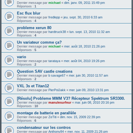
Dernier message par
michael
«
dim. janv. 09, 2011 15:49 pm
Réponses :
1
Esc flux blur
Dernier message par
fredlepp
«
jeu. sept. 30, 2010 6:33 am
Réponses :
4
probleme xerun 80
Dernier message par
hardtruck38
«
lun. sept. 13, 2010 11:32 am
Réponses :
4
Un variateur comme ça?
Dernier message par
michael
«
mer. août 18, 2010 21:26 pm
Réponses :
5
vario
Dernier message par
tarataya
«
mer. août 04, 2010 19:26 pm
Réponses :
2
Question SAV castle creations
Dernier message par
b savage67
«
mer. juin 30, 2010 11:57 am
Réponses :
2
VXL 3s et Titan12
Dernier message par
PierPolJakk
«
mer. juin 09, 2010 13:31 pm
[Résolu] Probleme MMM V3? Récepteur Spektrum SR3300.
Dernier message par
manulesurfeur
«
mar. juin 08, 2010 20:16 pm
Réponses :
10
montage de batterie en parallèle
Dernier message par
ZeTiti
«
dim. nov. 15, 2009 22:39 pm
Réponses :
6
condensateur sur les contros
Dernier message par
Anthony84
«
mer. nov. 11, 2009 21:26 pm