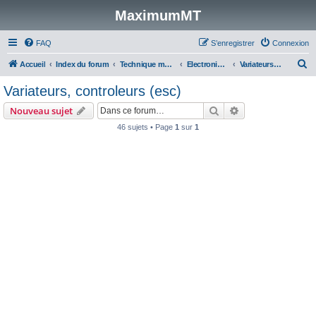
MaximumMT
FAQ
S’enregistrer
Connexion
R
Accueil
Index du forum
Technique modélisme
Electronique (radios, servos, variateurs, accus)
Variateurs, controleurs (esc)
e
Variateurs, controleurs (esc)
c
Rechercher
Recherche avanc
Nouveau sujet
h
46 sujets • Page
1
sur
1
e
r
c
h
e
r