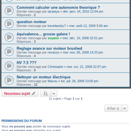
Comment calculer une autonomie theorique ?
Dernier message par
tarataya
«
dim. janv. 24, 2010 12:54 pm
Réponses :
2
question moteur
Dernier message par
kevinlandry7
«
mer. août 12, 2009 5:56 am
équivalence... grosse galere !
Dernier message par
soyann
«
mer. déc. 10, 2008 22:51 pm
Réponses :
3
Reglage avance sur moteur brushed
Dernier message par
rexasso
«
mer. nov. 05, 2008 14:23 pm
Réponses :
4
HV 7.5 ???
Dernier message par
Christophe
«
mar. oct. 21, 2008 22:07 pm
Réponses :
9
Nettoyer un moteur électrique
Dernier message par
Maxou
«
lun. juil. 28, 2008 13:00 pm
Réponses :
12
Nouveau sujet
11 sujets • Page
1
sur
1
Aller à
PERMISSIONS DU FORUM
Vous
ne pouvez pas
poster de nouveaux sujets
Vous
ne pouvez pas
répondre aux sujets