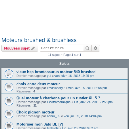
Moteurs brushed & brushless
Rechercher
Recherche avanc
Nouveau sujet
11 sujets • Page
1
sur
1
Sujets
vieux hsp brontosaurus moteur 540 brushed
Dernier message par
yul
«
ven. févr. 16, 2018 19:25 pm
choix entre deux moteur
Dernier message par
kevinlandry7
«
ven. avr. 15, 2011 16:58 pm
Réponses :
4
Quel moteur à charbons pour un rustler XL 5 ?
Dernier message par
Electrothermique
«
lun. janv. 24, 2011 21:58 pm
Réponses :
11
Choix pignon moteur
Dernier message par
nobru_95
«
ven. juil. 09, 2010 14:04 pm
Motoriser mon Jato BL [?]
Dernier message par
tiralatete
«
lun. avr. 26, 2010 9:02 am