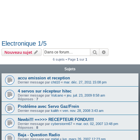
Electronique 1/5
Rechercher
Recherche avanc
Nouveau sujet
6 sujets • Page
1
sur
1
Sujets
accu emission et reception
Dernier message par
chti10
«
mar. déc. 27, 2011 15:08 pm
4 servos sur récepteur hitec
Dernier message par
Vulcano
«
jeu. juil. 23, 2009 8:58 am
Réponses :
7
Problème avec Servo Gaz/Frein
Dernier message par
kalith
«
ven. nov. 28, 2008 3:43 am
Newbi!!! ==>>> RECEPTEUR FONDU!!!!
Dernier message par
cyberstorm67
«
mar. oct. 02, 2007 13:48 pm
Réponses :
8
Baja - Question Radio
Dernier message par
midal
«
lun. mars 26, 2007 12:23 pm