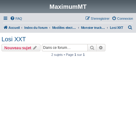
MaximumMT
FAQ
S’enregistrer
Connexion
R
Accueil
Index du forum
Modèles electriques
Monster trucks & Stadiums 1/10
Losi XXT
e
Losi XXT
c
Rechercher
Recherche avanc
Nouveau sujet
h
2 sujets • Page
1
sur
1
e
r
c
h
e
r