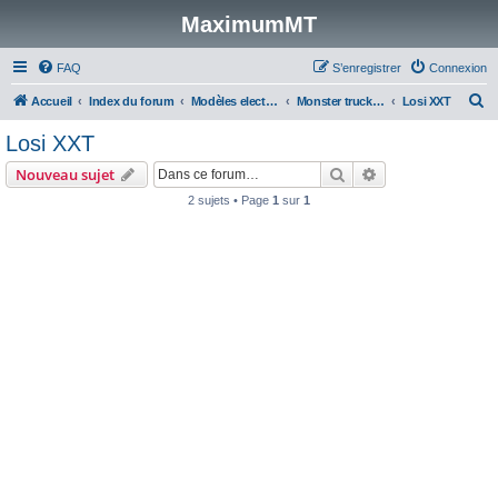
MaximumMT
FAQ
S’enregistrer
Connexion
R
Accueil
Index du forum
Modèles electriques
Monster trucks & Stadiums 1/10
Losi XXT
e
Losi XXT
c
Rechercher
Recherche avanc
Nouveau sujet
h
2 sujets • Page
1
sur
1
e
r
c
h
e
r