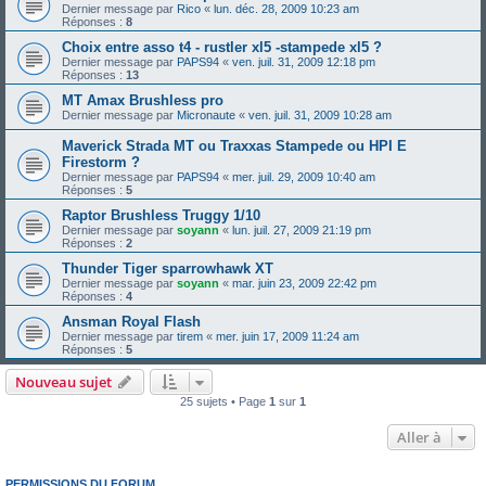
Dernier message par
Rico
«
lun. déc. 28, 2009 10:23 am
Réponses :
8
Choix entre asso t4 - rustler xl5 -stampede xl5 ?
Dernier message par
PAPS94
«
ven. juil. 31, 2009 12:18 pm
Réponses :
13
MT Amax Brushless pro
Dernier message par
Micronaute
«
ven. juil. 31, 2009 10:28 am
Maverick Strada MT ou Traxxas Stampede ou HPI E
Firestorm ?
Dernier message par
PAPS94
«
mer. juil. 29, 2009 10:40 am
Réponses :
5
Raptor Brushless Truggy 1/10
Dernier message par
soyann
«
lun. juil. 27, 2009 21:19 pm
Réponses :
2
Thunder Tiger sparrowhawk XT
Dernier message par
soyann
«
mar. juin 23, 2009 22:42 pm
Réponses :
4
Ansman Royal Flash
Dernier message par
tirem
«
mer. juin 17, 2009 11:24 am
Réponses :
5
Nouveau sujet
25 sujets • Page
1
sur
1
Aller à
PERMISSIONS DU FORUM