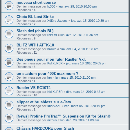
nouveau short course
Dernier message par
h.300
«
jeu. avr. 29, 2010 20:50 pm
Réponses :
4
Choix BL Losi Strike
Dernier message par
Xélère Jaques
«
jeu. avr. 15, 2010 10:39 am
Réponses :
2
Slash 4x4 (choix BL)
Dernier message par
rcBOB
«
lun. avr. 12, 2010 11:36 am
Réponses :
9
BLITZ WITH ATTK-10
Dernier message par
biloute
«
dim. avr. 04, 2010 11:08 am
Réponses :
11
Des pneus pour mon futur Rustler Vxl.
Dernier message par
Kid XLR8R
«
jeu. mars 18, 2010 20:05 pm
Réponses :
4
un staidum pour 400€ maximum ?
Dernier message par
hrc
«
lun. mars 15, 2010 21:00 pm
Réponses :
1
Rustler VS RC10T4
Dernier message par
Kid XLR8R
«
dim. mars 14, 2010 0:42 am
Réponses :
10
slipper et brushless sur e-Jato
Dernier message par
sharko21
«
ven. mars 05, 2010 20:49 pm
Réponses :
1
[News] Proline ProTrac™ Suspension Kit for Slash®
Dernier message par
nitrous
«
lun. déc. 28, 2009 11:09 am
Châssis HARDCORE pour Slash