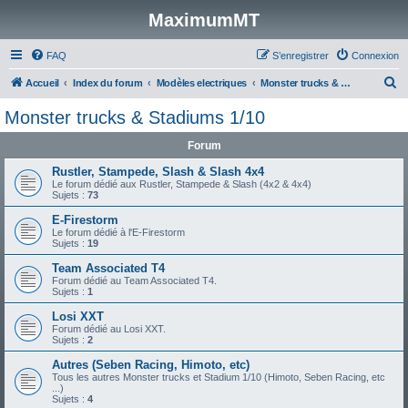
MaximumMT
FAQ
S’enregistrer
Connexion
R
Accueil
Index du forum
Modèles electriques
Monster trucks & Stadiums 1/10
e
Monster trucks & Stadiums 1/10
c
Forum
h
e
Rustler, Stampede, Slash & Slash 4x4
Le forum dédié aux Rustler, Stampede & Slash (4x2 & 4x4)
r
Sujets :
73
c
E-Firestorm
Le forum dédié à l'E-Firestorm
h
Sujets :
19
e
Team Associated T4
r
Forum dédié au Team Associated T4.
Sujets :
1
Losi XXT
Forum dédié au Losi XXT.
Sujets :
2
Autres (Seben Racing, Himoto, etc)
Tous les autres Monster trucks et Stadium 1/10 (Himoto, Seben Racing, etc
...)
Sujets :
4