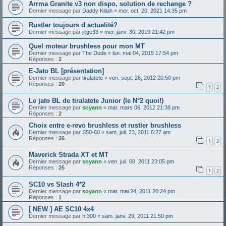
Arrma Granite v3 non dispo, solution de rechange ?
Dernier message par
Daddy Killah
«
mer. oct. 20, 2021 14:35 pm
Rustler toujours d actualité?
Dernier message par
jege33
«
mer. janv. 30, 2019 21:42 pm
Quel moteur brushless pour mon MT
Dernier message par
The Dude
«
lun. mai 04, 2015 17:54 pm
Réponses :
2
E-Jato BL [présentation]
Dernier message par
tiralatete
«
ven. sept. 28, 2012 20:50 pm
Réponses :
20
1
2
Le jato BL de tiralatete Junior (le N°2 quoi!)
Dernier message par
soyann
«
mar. mars 06, 2012 21:38 pm
Réponses :
2
Choix entre e-revo brushless et rustler brushless
Dernier message par
S50-60
«
sam. juil. 23, 2011 6:27 am
Réponses :
26
1
2
Maverick Strada XT et MT
Dernier message par
soyann
«
ven. juil. 08, 2011 23:05 pm
Réponses :
25
1
2
SC10 vs Slash 4*2
Dernier message par
soyann
«
mar. mai 24, 2011 20:24 pm
Réponses :
1
[ NEW ] AE SC10 4x4
Dernier message par
h.300
«
sam. janv. 29, 2011 21:50 pm