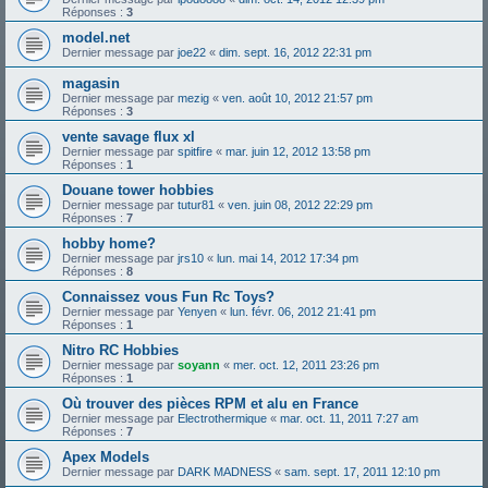
Réponses :
3
model.net
Dernier message par
joe22
«
dim. sept. 16, 2012 22:31 pm
magasin
Dernier message par
mezig
«
ven. août 10, 2012 21:57 pm
Réponses :
3
vente savage flux xl
Dernier message par
spitfire
«
mar. juin 12, 2012 13:58 pm
Réponses :
1
Douane tower hobbies
Dernier message par
tutur81
«
ven. juin 08, 2012 22:29 pm
Réponses :
7
hobby home?
Dernier message par
jrs10
«
lun. mai 14, 2012 17:34 pm
Réponses :
8
Connaissez vous Fun Rc Toys?
Dernier message par
Yenyen
«
lun. févr. 06, 2012 21:41 pm
Réponses :
1
Nitro RC Hobbies
Dernier message par
soyann
«
mer. oct. 12, 2011 23:26 pm
Réponses :
1
Où trouver des pièces RPM et alu en France
Dernier message par
Electrothermique
«
mar. oct. 11, 2011 7:27 am
Réponses :
7
Apex Models
Dernier message par
DARK MADNESS
«
sam. sept. 17, 2011 12:10 pm