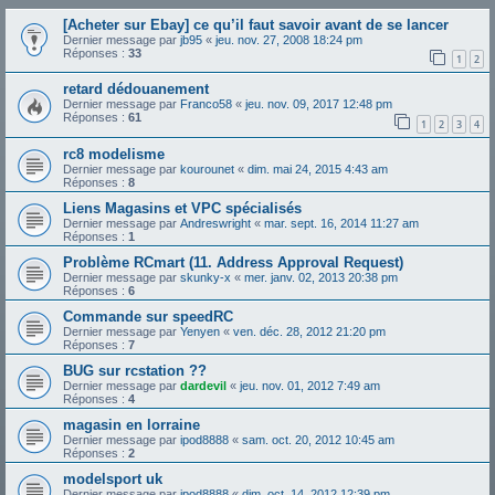
[Acheter sur Ebay] ce qu’il faut savoir avant de se lancer
Dernier message par
jb95
«
jeu. nov. 27, 2008 18:24 pm
Réponses :
33
1
2
retard dédouanement
Dernier message par
Franco58
«
jeu. nov. 09, 2017 12:48 pm
Réponses :
61
1
2
3
4
rc8 modelisme
Dernier message par
kourounet
«
dim. mai 24, 2015 4:43 am
Réponses :
8
Liens Magasins et VPC spécialisés
Dernier message par
Andreswright
«
mar. sept. 16, 2014 11:27 am
Réponses :
1
Problème RCmart (11. Address Approval Request)
Dernier message par
skunky-x
«
mer. janv. 02, 2013 20:38 pm
Réponses :
6
Commande sur speedRC
Dernier message par
Yenyen
«
ven. déc. 28, 2012 21:20 pm
Réponses :
7
BUG sur rcstation ??
Dernier message par
dardevil
«
jeu. nov. 01, 2012 7:49 am
Réponses :
4
magasin en lorraine
Dernier message par
ipod8888
«
sam. oct. 20, 2012 10:45 am
Réponses :
2
modelsport uk
Dernier message par
ipod8888
«
dim. oct. 14, 2012 12:39 pm