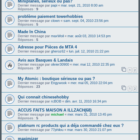
Miniplanes, sérieux ou pas?
Dernier message par
papi
«
mar. sept. 21, 2010 8:00 am
Réponses :
9
problème paiement towerhobbies
Dernier message par
clown
«
sam. sept. 04, 2010 23:56 pm
Réponses :
5
Made In China
Dernier message par
maxWoil
«
mar. août 03, 2010 14:53 pm
Réponses :
5
Adresse pour Pièces de MTA 4
Dernier message par
gheroz62
«
lun. juil. 12, 2010 21:22 pm
Avis aux Basques & Landais
Dernier message par
olivier30900
«
mer. mai 12, 2010 22:35 pm
Réponses :
37
1
2
My Atomic : boutique sérieuse ou pas ?
Dernier message par
Engywook
«
mer. mai 05, 2010 22:04 pm
Réponses :
23
1
2
Qui connait chinesehobby
Dernier message par
rcBOB
«
dim. avr. 11, 2010 16:34 pm
ACCUS FAITS MAISON A ILLZACH(68)
Dernier message par
michael
«
mer. mars 31, 2010 13:45 pm
Réponses :
5
platinum rc products qui a déja commandé chez eux ?
Dernier message par
77philou
«
mar. mars 30, 2010 21:07 pm
maximizer