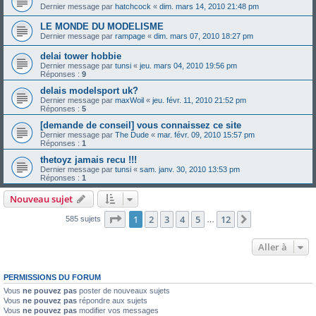
Dernier message par
hatchcock
«
dim. mars 14, 2010 21:48 pm
LE MONDE DU MODELISME
Dernier message par
rampage
«
dim. mars 07, 2010 18:27 pm
delai tower hobbie
Dernier message par
tunsi
«
jeu. mars 04, 2010 19:56 pm
Réponses :
9
delais modelsport uk?
Dernier message par
maxWoil
«
jeu. févr. 11, 2010 21:52 pm
Réponses :
5
[demande de conseil] vous connaissez ce site
Dernier message par
The Dude
«
mar. févr. 09, 2010 15:57 pm
Réponses :
1
thetoyz jamais recu !!!
Dernier message par
tunsi
«
sam. janv. 30, 2010 13:53 pm
Réponses :
1
Nouveau sujet
Page
1
sur
12
1
2
3
4
5
12
Suivante
585 sujets
…
Aller à
PERMISSIONS DU FORUM
Vous
ne pouvez pas
poster de nouveaux sujets
Vous
ne pouvez pas
répondre aux sujets
Vous
ne pouvez pas
modifier vos messages