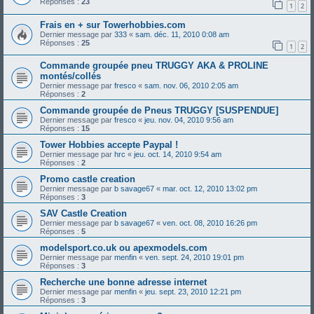
Réponses :
23
1
2
Frais en + sur Towerhobbies.com
Dernier message par
333
«
sam. déc. 11, 2010 0:08 am
Réponses :
25
1
2
Commande groupée pneu TRUGGY AKA & PROLINE
montés/collés
Dernier message par
fresco
«
sam. nov. 06, 2010 2:05 am
Réponses :
2
Commande groupée de Pneus TRUGGY [SUSPENDUE]
Dernier message par
fresco
«
jeu. nov. 04, 2010 9:56 am
Réponses :
15
Tower Hobbies accepte Paypal !
Dernier message par
hrc
«
jeu. oct. 14, 2010 9:54 am
Réponses :
2
Promo castle creation
Dernier message par
b savage67
«
mar. oct. 12, 2010 13:02 pm
Réponses :
3
SAV Castle Creation
Dernier message par
b savage67
«
ven. oct. 08, 2010 16:26 pm
Réponses :
5
modelsport.co.uk ou apexmodels.com
Dernier message par
menfin
«
ven. sept. 24, 2010 19:01 pm
Réponses :
3
Recherche une bonne adresse internet
Dernier message par
menfin
«
jeu. sept. 23, 2010 12:21 pm
Réponses :
3