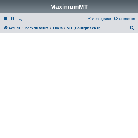
MaximumMT
FAQ
S’enregistrer
Connexion
R
Accueil
Index du forum
Divers
VPC, Boutiques en ligne de modélisme, transactions
e
c
h
e
r
c
h
e
r