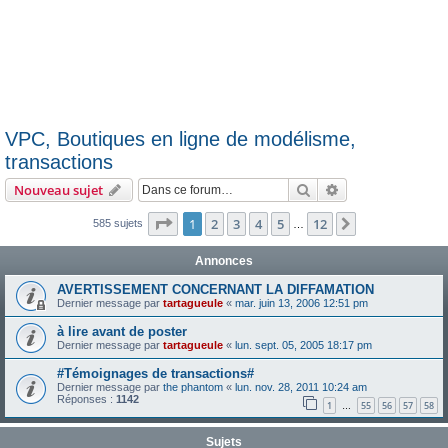
VPC, Boutiques en ligne de modélisme,
transactions
Rechercher
Recherche avanc
Nouveau sujet
Page
1
sur
12
1
2
3
4
5
12
Suivante
585 sujets
…
Annonces
AVERTISSEMENT CONCERNANT LA DIFFAMATION
Dernier message par
tartagueule
«
mar. juin 13, 2006 12:51 pm
à lire avant de poster
Dernier message par
tartagueule
«
lun. sept. 05, 2005 18:17 pm
#Témoignages de transactions#
Dernier message par
the phantom
«
lun. nov. 28, 2011 10:24 am
Réponses :
1142
1
55
56
57
58
…
Sujets