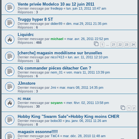
Vente privée Modelco 10 au 12 juin 2011
Dernier message par
fredlepp
«
lun. juin 13, 2011 10:47 am
Réponses :
3
Truggy hyper 8 ST
Dernier message par
didier89
«
dim. mai 29, 2011 21:35 pm
Réponses :
6
Liquidrc
Dernier message par
michael
«
mar. avr. 26, 2011 22:52 pm
Réponses :
466
1
21
22
23
24
…
[cherche] magasin modélisme sur bruxelles
Dernier message par
nico7413
«
lun. avr. 11, 2011 12:10 pm
Réponses :
11
Où commander piéces détacher Cen ?
Dernier message par
nem_01
«
ven. mars 11, 2011 13:39 pm
Réponses :
6
JJmstore
Dernier message par
Jmi
«
mar. mars 08, 2011 14:35 pm
Réponses :
3
rc max
Dernier message par
soyann
«
mer. févr. 02, 2011 13:58 pm
Réponses :
30
1
2
Hobby King "Swarm Sale"=Hobby King moins CHER
Dernier message par
bobo30
«
jeu. janv. 06, 2011 11:26 am
Réponses :
8
magasin essonne!!!!!
Dernier message par
TitiC4
«
mar. déc. 28, 2010 11:48 am