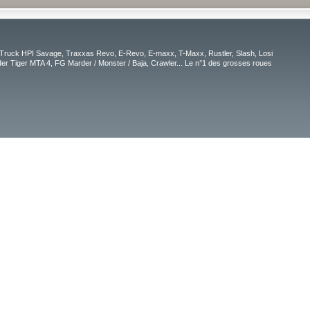
Truck HPI Savage, Traxxas Revo, E-Revo, E-maxx, T-Maxx, Rustler, Slash, Losi
r Tiger MTA 4, FG Marder / Monster / Baja, Crawler... Le n°1 des grosses roues