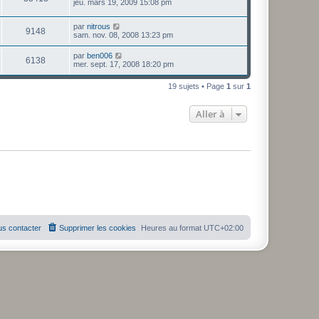
jeu. mars 19, 2009 15:08 pm
par
nitrous
9148
sam. nov. 08, 2008 13:23 pm
par
ben006
6138
mer. sept. 17, 2008 18:20 pm
19 sujets • Page
1
sur
1
Aller à
s contacter
Supprimer les cookies
Heures au format
UTC+02:00