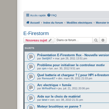
Accès rapide
FAQ
Accueil
Index du forum
Modèles electriques
Monster t
E-Firestorm
Recher
Re
Nouveau sujet
SUJETS
Présentation E-Firestorm flux - Nouvelle versio
par
Stef@67
»
mar. juin 28, 2011 13:51 pm
Problème pour initialiser le controleur motiv
par
rpm
»
lun. avr. 30, 2012 9:51 am
Quel batterie et chargeur ? ( pour HPI e-firest
par
Remouvi67
»
dim. mars 06, 2011 21:03 pm
Arc electrique + fumée
par
MrRedPixel
»
jeu. juil. 21, 2011 20:06 pm
Aide sur le choix de matériel
par
binel
»
ven. oct. 08, 2010 21:31 pm
Moteur brushless en panne ?