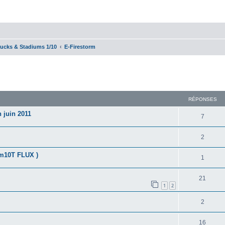
rucks & Stadiums 1/10
E-Firestorm
cher
cherche avancée
RÉPONSES
n juin 2011
7
2
orm10T FLUX )
1
21
1
2
2
16