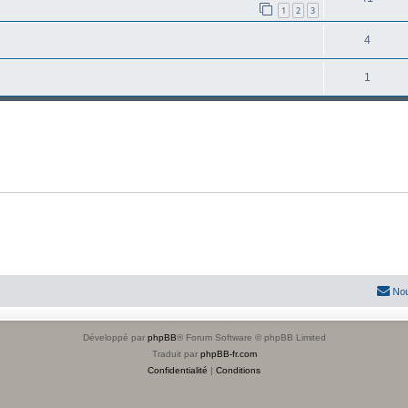
1
2
3
4
1
Nou
Développé par
phpBB
® Forum Software © phpBB Limited
Traduit par
phpBB-fr.com
Confidentialité
|
Conditions