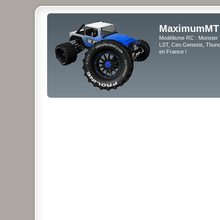
MaximumMT
Modélisme RC : Monster 
LST, Cen Genesis, Thunde
en France !