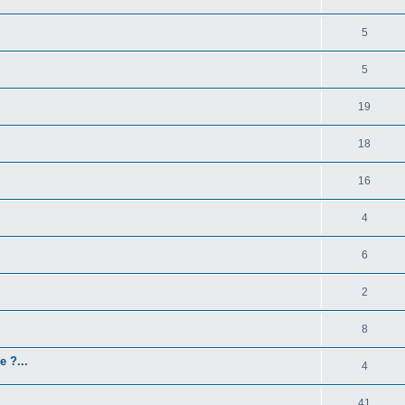
5
5
19
18
16
4
6
2
8
e ?...
4
41