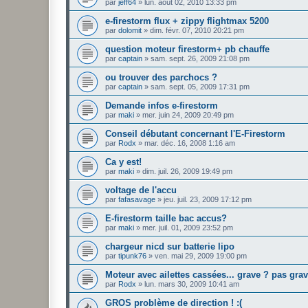
par
jeff64
»
lun. août 02, 2010 13:33 pm
e-firestorm flux + zippy flightmax 5200
par
dolomit
»
dim. févr. 07, 2010 20:21 pm
question moteur firestorm+ pb chauffe
par
captain
»
sam. sept. 26, 2009 21:08 pm
ou trouver des parchocs ?
par
captain
»
sam. sept. 05, 2009 17:31 pm
Demande infos e-firestorm
par
maki
»
mer. juin 24, 2009 20:49 pm
Conseil débutant concernant l'E-Firestorm
par
Rodx
»
mar. déc. 16, 2008 1:16 am
Ca y est!
par
maki
»
dim. juil. 26, 2009 19:49 pm
voltage de l'accu
par
fafasavage
»
jeu. juil. 23, 2009 17:12 pm
E-firestorm taille bac accus?
par
maki
»
mer. juil. 01, 2009 23:52 pm
chargeur nicd sur batterie lipo
par
tipunk76
»
ven. mai 29, 2009 19:00 pm
Moteur avec ailettes cassées... grave ? pas grav
par
Rodx
»
lun. mars 30, 2009 10:41 am
GROS problème de direction ! :(