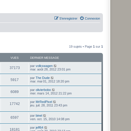
S’enregistrer
Connexion
19 sujets • Page
1
sur
1
VUES
DERNIER MESSAGE
par
volkswagen
37173
mar. août 28, 2012 23:01 pm
par
The Dude
5917
mar. mai 01, 2012 18:20 pm
par
olivierbobo
6089
mer. mars 14, 2012 21:22 pm
par
MrRedPixel
17742
jeu. juil. 28, 2011 23:43 pm
par
binel
6597
ven. oct. 15, 2010 14:08 pm
par
jeff64
18181
ven. août 20, 2010 23:13 pm