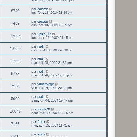
par
dolomit
8739
lun. févr. 15, 2010 13:16 pm
par
captain
7453
dim. oct. 04, 2009 15:25 pm
par
Spike_72
15036
lun. sept. 21, 2009 21:15 pm
par
maki
13260
dim. août 16, 2009 20:38 pm
par
maki
12590
mar. juil. 28, 2009 21:34 pm
par
maki
6773
mar. juil. 28, 2009 14:11 pm
par
fafasavage
7534
ven. juil. 24, 2009 20:22 pm
par
maki
5909
sam. juil. 04, 2009 19:47 pm
par
tipunk76
10042
sam. mai 30, 2009 14:15 pm
par
Rodx
7166
mer. avr. 15, 2009 11:41 am
par
Rodx
33413