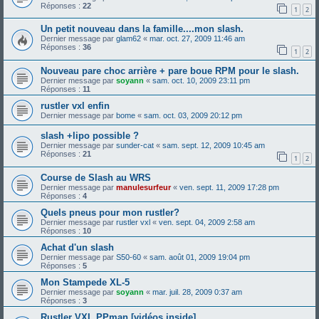
Réponses :
22
1
2
Un petit nouveau dans la famille....mon slash.
Dernier message par
glam62
«
mar. oct. 27, 2009 11:46 am
Réponses :
36
1
2
Nouveau pare choc arrière + pare boue RPM pour le slash.
Dernier message par
soyann
«
sam. oct. 10, 2009 23:11 pm
Réponses :
11
rustler vxl enfin
Dernier message par
bome
«
sam. oct. 03, 2009 20:12 pm
slash +lipo possible ?
Dernier message par
sunder-cat
«
sam. sept. 12, 2009 10:45 am
Réponses :
21
1
2
Course de Slash au WRS
Dernier message par
manulesurfeur
«
ven. sept. 11, 2009 17:28 pm
Réponses :
4
Quels pneus pour mon rustler?
Dernier message par
rustler vxl
«
ven. sept. 04, 2009 2:58 am
Réponses :
10
Achat d'un slash
Dernier message par
S50-60
«
sam. août 01, 2009 19:04 pm
Réponses :
5
Mon Stampede XL-5
Dernier message par
soyann
«
mar. juil. 28, 2009 0:37 am
Réponses :
3
Rustler VXL PPman [vidéos inside]