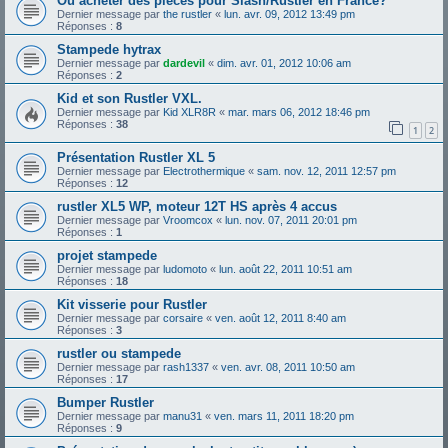
Ou acheter des pièces pour Slash/Rustler en France?
Dernier message par
the rustler
«
lun. avr. 09, 2012 13:49 pm
Réponses :
8
Stampede hytrax
Dernier message par
dardevil
«
dim. avr. 01, 2012 10:06 am
Réponses :
2
Kid et son Rustler VXL.
Dernier message par
Kid XLR8R
«
mar. mars 06, 2012 18:46 pm
Réponses :
38
1
2
Présentation Rustler XL 5
Dernier message par
Electrothermique
«
sam. nov. 12, 2011 12:57 pm
Réponses :
12
rustler XL5 WP, moteur 12T HS après 4 accus
Dernier message par
Vroomcox
«
lun. nov. 07, 2011 20:01 pm
Réponses :
1
projet stampede
Dernier message par
ludomoto
«
lun. août 22, 2011 10:51 am
Réponses :
18
Kit visserie pour Rustler
Dernier message par
corsaire
«
ven. août 12, 2011 8:40 am
Réponses :
3
rustler ou stampede
Dernier message par
rash1337
«
ven. avr. 08, 2011 10:50 am
Réponses :
17
Bumper Rustler
Dernier message par
manu31
«
ven. mars 11, 2011 18:20 pm
Réponses :
9