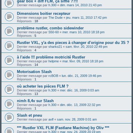
gear box + diff FLM, ça siffle ??!!
Dernier message par
h.300
«
dim. mars 14, 2010 21:43 pm
Dimensions boitier recepteur
Dernier message par
The Dude
«
jeu. mars 11, 2010 17:42 pm
Réponses :
18
problème rustler, combo sidewinder
Dernier message par
S50-60
«
mer. mars 10, 2010 18:18 pm
Réponses :
5
Rustler VXL, y'a des pieces à changer d'origine pour du 3S ?
Dernier message par
sharko21
«
sam. févr. 20, 2010 22:49 pm
Réponses :
4
à l'aide !!! problème motricité Rustler
Dernier message par
helpme
«
mar. févr. 09, 2010 18:18 pm
Réponses :
14
Motorisation Slash
Dernier message par
rcBOB
«
lun. déc. 21, 2009 19:46 pm
Réponses :
1
où acheter les pièces FLM ?
Dernier message par
h.300
«
mer. déc. 16, 2009 0:03 am
Réponses :
13
nimh 8,4v sur Slash
Dernier message par
h.300
«
dim. déc. 13, 2009 22:32 pm
Réponses :
1
Slash et pneu
Dernier message par
axlf
«
sam. nov. 28, 2009 0:01 am
*** Rustler VXL FLM (Fastlane Machine) by Oliv ***
Dernier message par
h.300
«
mar. nov. 24, 2009 20:19 pm