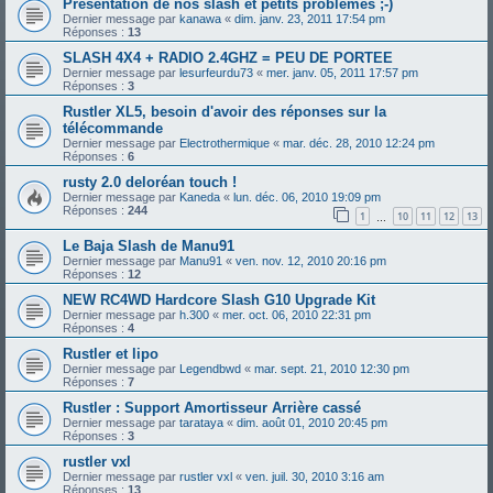
Présentation de nos slash et petits problemes ;-)
Dernier message par
kanawa
«
dim. janv. 23, 2011 17:54 pm
Réponses :
13
SLASH 4X4 + RADIO 2.4GHZ = PEU DE PORTEE
Dernier message par
lesurfeurdu73
«
mer. janv. 05, 2011 17:57 pm
Réponses :
3
Rustler XL5, besoin d'avoir des réponses sur la
télécommande
Dernier message par
Electrothermique
«
mar. déc. 28, 2010 12:24 pm
Réponses :
6
rusty 2.0 deloréan touch !
Dernier message par
Kaneda
«
lun. déc. 06, 2010 19:09 pm
Réponses :
244
1
10
11
12
13
…
Le Baja Slash de Manu91
Dernier message par
Manu91
«
ven. nov. 12, 2010 20:16 pm
Réponses :
12
NEW RC4WD Hardcore Slash G10 Upgrade Kit
Dernier message par
h.300
«
mer. oct. 06, 2010 22:31 pm
Réponses :
4
Rustler et lipo
Dernier message par
Legendbwd
«
mar. sept. 21, 2010 12:30 pm
Réponses :
7
Rustler : Support Amortisseur Arrière cassé
Dernier message par
tarataya
«
dim. août 01, 2010 20:45 pm
Réponses :
3
rustler vxl
Dernier message par
rustler vxl
«
ven. juil. 30, 2010 3:16 am
Réponses :
13