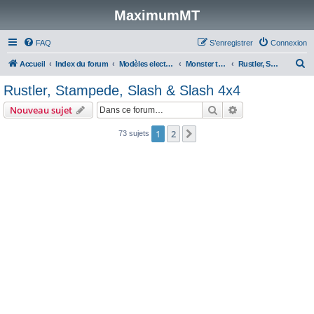
MaximumMT
FAQ
S’enregistrer
Connexion
R
Accueil
Index du forum
Modèles electriques
Monster trucks & Stadiums 1/10
Rustler, Stampede, Slash & Slash 4x4
e
Rustler, Stampede, Slash & Slash 4x4
c
Rechercher
Recherche avanc
Nouveau sujet
h
e
1
2
Suivante
73 sujets
r
c
h
e
r