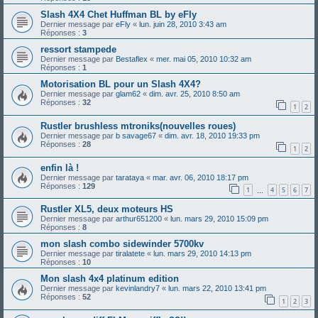
Slash 4X4 Chet Huffman BL by eFly
Dernier message par
eFly
«
lun. juin 28, 2010 3:43 am
Réponses :
3
ressort stampede
Dernier message par
Bestaflex
«
mer. mai 05, 2010 10:32 am
Réponses :
1
Motorisation BL pour un Slash 4X4?
Dernier message par
glam62
«
dim. avr. 25, 2010 8:50 am
Réponses :
32
1
2
Rustler brushless mtroniks(nouvelles roues)
Dernier message par
b savage67
«
dim. avr. 18, 2010 19:33 pm
Réponses :
28
1
2
enfin là !
Dernier message par
tarataya
«
mar. avr. 06, 2010 18:17 pm
Réponses :
129
1
4
5
6
7
…
Rustler XL5, deux moteurs HS
Dernier message par
arthur651200
«
lun. mars 29, 2010 15:09 pm
Réponses :
8
mon slash combo sidewinder 5700kv
Dernier message par
tiralatete
«
lun. mars 29, 2010 14:13 pm
Réponses :
10
Mon slash 4x4 platinum edition
Dernier message par
kevinlandry7
«
lun. mars 22, 2010 13:41 pm
Réponses :
52
1
2
3