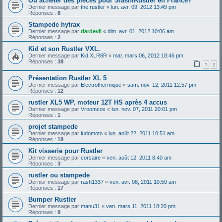
Ou acheter des pièces pour Slash/Rustler en France?
Dernier message par
the rustler
«
lun. avr. 09, 2012 13:49 pm
Réponses :
8
Stampede hytrax
Dernier message par
dardevil
«
dim. avr. 01, 2012 10:06 am
Réponses :
2
Kid et son Rustler VXL.
Dernier message par
Kid XLR8R
«
mar. mars 06, 2012 18:46 pm
Réponses :
38
1
2
Présentation Rustler XL 5
Dernier message par
Electrothermique
«
sam. nov. 12, 2011 12:57 pm
Réponses :
12
rustler XL5 WP, moteur 12T HS après 4 accus
Dernier message par
Vroomcox
«
lun. nov. 07, 2011 20:01 pm
Réponses :
1
projet stampede
Dernier message par
ludomoto
«
lun. août 22, 2011 10:51 am
Réponses :
18
Kit visserie pour Rustler
Dernier message par
corsaire
«
ven. août 12, 2011 8:40 am
Réponses :
3
rustler ou stampede
Dernier message par
rash1337
«
ven. avr. 08, 2011 10:50 am
Réponses :
17
Bumper Rustler
Dernier message par
manu31
«
ven. mars 11, 2011 18:20 pm
Réponses :
9