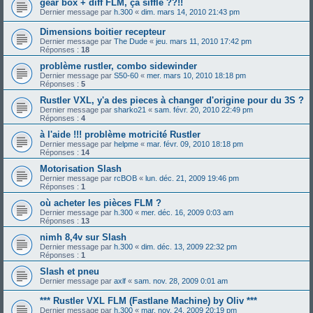
gear box + diff FLM, ça siffle ??!!
Dernier message par
h.300
«
dim. mars 14, 2010 21:43 pm
Dimensions boitier recepteur
Dernier message par
The Dude
«
jeu. mars 11, 2010 17:42 pm
Réponses :
18
problème rustler, combo sidewinder
Dernier message par
S50-60
«
mer. mars 10, 2010 18:18 pm
Réponses :
5
Rustler VXL, y'a des pieces à changer d'origine pour du 3S ?
Dernier message par
sharko21
«
sam. févr. 20, 2010 22:49 pm
Réponses :
4
à l'aide !!! problème motricité Rustler
Dernier message par
helpme
«
mar. févr. 09, 2010 18:18 pm
Réponses :
14
Motorisation Slash
Dernier message par
rcBOB
«
lun. déc. 21, 2009 19:46 pm
Réponses :
1
où acheter les pièces FLM ?
Dernier message par
h.300
«
mer. déc. 16, 2009 0:03 am
Réponses :
13
nimh 8,4v sur Slash
Dernier message par
h.300
«
dim. déc. 13, 2009 22:32 pm
Réponses :
1
Slash et pneu
Dernier message par
axlf
«
sam. nov. 28, 2009 0:01 am
*** Rustler VXL FLM (Fastlane Machine) by Oliv ***
Dernier message par
h.300
«
mar. nov. 24, 2009 20:19 pm