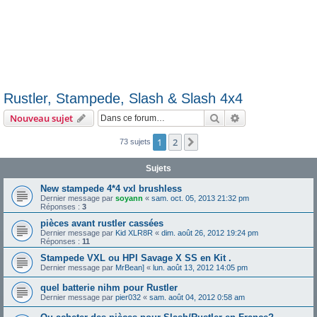
Rustler, Stampede, Slash & Slash 4x4
Rechercher
Recherche avanc
Nouveau sujet
1
2
Suivante
73 sujets
Sujets
New stampede 4*4 vxl brushless
Dernier message par
soyann
«
sam. oct. 05, 2013 21:32 pm
Réponses :
3
pièces avant rustler cassées
Dernier message par
Kid XLR8R
«
dim. août 26, 2012 19:24 pm
Réponses :
11
Stampede VXL ou HPI Savage X SS en Kit .
Dernier message par
MrBean]
«
lun. août 13, 2012 14:05 pm
quel batterie nihm pour Rustler
Dernier message par
pier032
«
sam. août 04, 2012 0:58 am