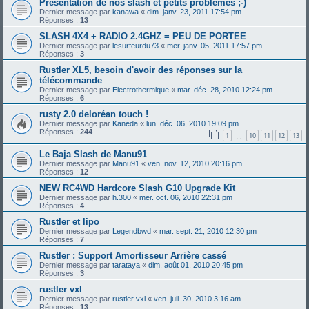
Présentation de nos slash et petits problemes ;-)
Dernier message par
kanawa
«
dim. janv. 23, 2011 17:54 pm
Réponses :
13
SLASH 4X4 + RADIO 2.4GHZ = PEU DE PORTEE
Dernier message par
lesurfeurdu73
«
mer. janv. 05, 2011 17:57 pm
Réponses :
3
Rustler XL5, besoin d'avoir des réponses sur la
télécommande
Dernier message par
Electrothermique
«
mar. déc. 28, 2010 12:24 pm
Réponses :
6
rusty 2.0 deloréan touch !
Dernier message par
Kaneda
«
lun. déc. 06, 2010 19:09 pm
Réponses :
244
1
10
11
12
13
…
Le Baja Slash de Manu91
Dernier message par
Manu91
«
ven. nov. 12, 2010 20:16 pm
Réponses :
12
NEW RC4WD Hardcore Slash G10 Upgrade Kit
Dernier message par
h.300
«
mer. oct. 06, 2010 22:31 pm
Réponses :
4
Rustler et lipo
Dernier message par
Legendbwd
«
mar. sept. 21, 2010 12:30 pm
Réponses :
7
Rustler : Support Amortisseur Arrière cassé
Dernier message par
tarataya
«
dim. août 01, 2010 20:45 pm
Réponses :
3
rustler vxl
Dernier message par
rustler vxl
«
ven. juil. 30, 2010 3:16 am
Réponses :
13