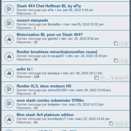
Slash 4X4 Chet Huffman BL by eFly
Dernier message par
eFly
«
lun. juin 28, 2010 3:43 am
Réponses :
3
ressort stampede
Dernier message par
Bestaflex
«
mer. mai 05, 2010 10:32 am
Réponses :
1
Motorisation BL pour un Slash 4X4?
Dernier message par
glam62
«
dim. avr. 25, 2010 8:50 am
Réponses :
32
1
2
Rustler brushless mtroniks(nouvelles roues)
Dernier message par
b savage67
«
dim. avr. 18, 2010 19:33 pm
Réponses :
28
1
2
enfin là !
Dernier message par
tarataya
«
mar. avr. 06, 2010 18:17 pm
Réponses :
129
1
4
5
6
7
…
Rustler XL5, deux moteurs HS
Dernier message par
arthur651200
«
lun. mars 29, 2010 15:09 pm
Réponses :
8
mon slash combo sidewinder 5700kv
Dernier message par
tiralatete
«
lun. mars 29, 2010 14:13 pm
Réponses :
10
Mon slash 4x4 platinum edition
Dernier message par
kevinlandry7
«
lun. mars 22, 2010 13:41 pm
Réponses :
52
1
2
3