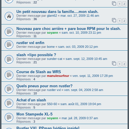
Réponses :
22
1
2
Un petit nouveau dans la famille....mon slash.
Dernier message par
glam62
«
mar. oct. 27, 2009 11:46 am
Réponses :
36
1
2
Nouveau pare choc arrière + pare boue RPM pour le slash.
Dernier message par
soyann
«
sam. oct. 10, 2009 23:11 pm
Réponses :
11
rustler vxl enfin
Dernier message par
bome
«
sam. oct. 03, 2009 20:12 pm
slash +lipo possible ?
Dernier message par
sunder-cat
«
sam. sept. 12, 2009 10:45 am
Réponses :
21
1
2
Course de Slash au WRS
Dernier message par
manulesurfeur
«
ven. sept. 11, 2009 17:28 pm
Réponses :
4
Quels pneus pour mon rustler?
Dernier message par
rustler vxl
«
ven. sept. 04, 2009 2:58 am
Réponses :
10
Achat d'un slash
Dernier message par
S50-60
«
sam. août 01, 2009 19:04 pm
Réponses :
5
Mon Stampede XL-5
Dernier message par
soyann
«
mar. juil. 28, 2009 0:37 am
Réponses :
3
Rustler VXL PPman [vidéos inside]