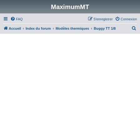
MaximumMT
FAQ
S’enregistrer
Connexion
R
Accueil
Index du forum
Modèles thermiques
Buggy TT 1/8
e
c
h
e
r
c
h
e
r