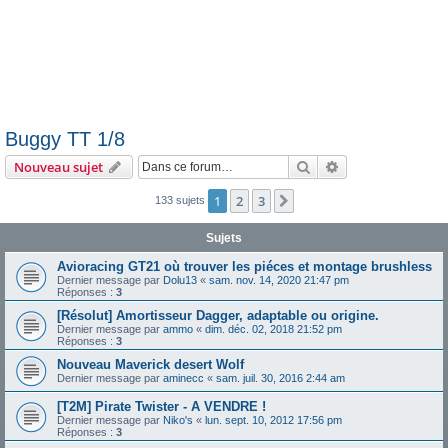
Buggy TT 1/8
Rechercher
Recherche avanc
Nouveau sujet
1
2
3
Suivante
133 sujets
Sujets
Avioracing GT21 où trouver les piéces et montage brushless
Dernier message par
Dolu13
«
sam. nov. 14, 2020 21:47 pm
Réponses :
3
[Résolut] Amortisseur Dagger, adaptable ou origine.
Dernier message par
ammo
«
dim. déc. 02, 2018 21:52 pm
Réponses :
3
Nouveau Maverick desert Wolf
Dernier message par
aminecc
«
sam. juil. 30, 2016 2:44 am
[T2M] Pirate Twister - A VENDRE !
Dernier message par
Niko's
«
lun. sept. 10, 2012 17:56 pm
Réponses :
3