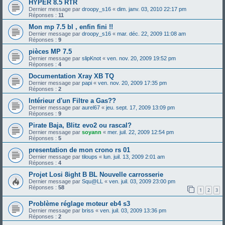
HYPER 8.5 RTR
Dernier message par
droopy_s16
«
dim. janv. 03, 2010 22:17 pm
Réponses :
11
Mon mp 7.5 bl , enfin fini !!
Dernier message par
droopy_s16
«
mar. déc. 22, 2009 11:08 am
Réponses :
9
pièces MP 7.5
Dernier message par
slipKnot
«
ven. nov. 20, 2009 19:52 pm
Réponses :
4
Documentation Xray XB TQ
Dernier message par
papi
«
ven. nov. 20, 2009 17:35 pm
Réponses :
2
Intérieur d'un Filtre a Gas??
Dernier message par
aurel67
«
jeu. sept. 17, 2009 13:09 pm
Réponses :
9
Pirate Baja, Blitz evo2 ou rascal?
Dernier message par
soyann
«
mer. juil. 22, 2009 12:54 pm
Réponses :
5
presentation de mon crono rs 01
Dernier message par
tiloups
«
lun. juil. 13, 2009 2:01 am
Réponses :
4
Projet Losi 8ight B BL Nouvelle carrosserie
Dernier message par
Squ@LL
«
ven. juil. 03, 2009 23:00 pm
Réponses :
58
1
2
3
Problème réglage moteur eb4 s3
Dernier message par
briss
«
ven. juil. 03, 2009 13:36 pm
Réponses :
2