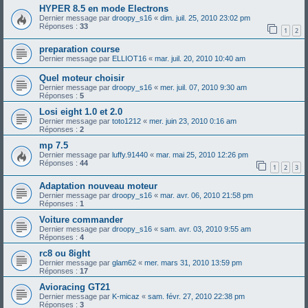
HYPER 8.5 en mode Electrons
Dernier message par
droopy_s16
«
dim. juil. 25, 2010 23:02 pm
Réponses :
33
1
2
preparation course
Dernier message par
ELLIOT16
«
mar. juil. 20, 2010 10:40 am
Quel moteur choisir
Dernier message par
droopy_s16
«
mer. juil. 07, 2010 9:30 am
Réponses :
5
Losi eight 1.0 et 2.0
Dernier message par
toto1212
«
mer. juin 23, 2010 0:16 am
Réponses :
2
mp 7.5
Dernier message par
luffy.91440
«
mar. mai 25, 2010 12:26 pm
Réponses :
44
1
2
3
Adaptation nouveau moteur
Dernier message par
droopy_s16
«
mar. avr. 06, 2010 21:58 pm
Réponses :
1
Voiture commander
Dernier message par
droopy_s16
«
sam. avr. 03, 2010 9:55 am
Réponses :
4
rc8 ou 8ight
Dernier message par
glam62
«
mer. mars 31, 2010 13:59 pm
Réponses :
17
Avioracing GT21
Dernier message par
K-micaz
«
sam. févr. 27, 2010 22:38 pm
Réponses :
3