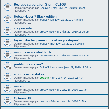
Réglage carburation Storm CL1GS
Dernier message par
CocaW2
«
mer. févr. 24, 2010 0:20 am
Réponses :
4
Hobao Hyper 7 Black edition
Dernier message par
jodu13
«
lun. févr. 22, 2010 17:46 pm
Réponses :
10
xray ou mbx6
Dernier message par
droopy_s16
«
lun. févr. 22, 2010 16:25 pm
Réponses :
4
tuyaux d'échappement metal ou plastique?
Dernier message par
jodu13
«
mer. févr. 10, 2010 23:00 pm
Réponses :
1
mon maverick stealth xb
Dernier message par
camembert
«
dim. févr. 07, 2010 21:13 pm
Réponses :
9
probleme cerveau?
Dernier message par
Duke-Nukem
«
ven. janv. 29, 2010 19:08 pm
amortisseurs eb4 s2
Dernier message par
soyann
«
dim. janv. 24, 2010 9:37 am
Réponses :
1
moteur
Dernier message par
droopy_s16
«
lun. janv. 18, 2010 0:23 am
Réponses :
2
Options D8
Dernier message par
droopy_s16
«
jeu. janv. 14, 2010 0:45 am
Réponses :
8