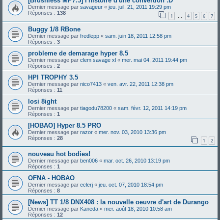
[Brushless MP7.5] l'histoire d'une convertion :D
Dernier message par
savageur
«
jeu. juil. 21, 2011 19:29 pm
Réponses :
138
1
4
5
6
7
…
Buggy 1/8 RBone
Dernier message par
fredlepp
«
sam. juin 18, 2011 12:58 pm
Réponses :
3
probleme de demarage hyper 8.5
Dernier message par
clem savage xl
«
mer. mai 04, 2011 19:44 pm
Réponses :
2
HPI TROPHY 3.5
Dernier message par
nico7413
«
ven. avr. 22, 2011 12:38 pm
Réponses :
11
losi 8ight
Dernier message par
tiagodu78200
«
sam. févr. 12, 2011 14:19 pm
Réponses :
1
[HOBAO] Hyper 8.5 PRO
Dernier message par
razor
«
mer. nov. 03, 2010 13:36 pm
Réponses :
28
1
2
nouveau hot bodies!
Dernier message par
ben006
«
mar. oct. 26, 2010 13:19 pm
Réponses :
1
OFNA - HOBAO
Dernier message par
eclerj
«
jeu. oct. 07, 2010 18:54 pm
Réponses :
8
[News] TT 1/8 DNX408 : la nouvelle oeuvre d'art de Durango
Dernier message par
Kaneda
«
mer. août 18, 2010 10:58 am
Réponses :
12