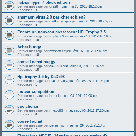
hobao hyper 7 black edition
Dernier message par
dre28
«
dim. mai 13, 2012 18:12 pm
Réponses :
3
ansmann virus 2.0 pas cher et bien?
Dernier message par
dadforcebaja
«
jeu. avr. 05, 2012 19:46 pm
Réponses :
4
Encore un nouveau possesseur HPI Trophy 3.5
Dernier message par
tropheur35
«
sam. mars 10, 2012 16:18 pm
Réponses :
10
Achat buggy
Dernier message par
mystic83
«
jeu. févr. 02, 2012 20:37 pm
Réponses :
18
conseil achat buggy
Dernier message par
alex59
«
dim. janv. 08, 2012 11:45 am
Réponses :
15
Hpi trophy 3.5 by DeDe93
Dernier message par
maitremad
«
jeu. déc. 08, 2011 17:04 pm
Réponses :
1
moteur competition
Dernier message par
hrc
«
lun. oct. 03, 2011 12:00 pm
Réponses :
1
que choisir
Dernier message par
mystic83
«
mar. sept. 06, 2011 17:10 pm
Réponses :
8
conseil achat
Dernier message par
pierre_rot
«
mar. juil. 26, 2011 23:18 pm
Réponses :
2