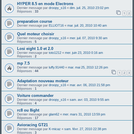
HYPER 8.5 en mode Electrons
Dernier message par
droopy_s16
«
dim. juil. 25, 2010 23:02 pm
Réponses :
33
1
2
preparation course
Dernier message par
ELLIOT16
«
mar. juil. 20, 2010 10:40 am
Quel moteur choisir
Dernier message par
droopy_s16
«
mer. juil. 07, 2010 9:30 am
Réponses :
5
Losi eight 1.0 et 2.0
Dernier message par
toto1212
«
mer. juin 23, 2010 0:16 am
Réponses :
2
mp 7.5
Dernier message par
luffy.91440
«
mar. mai 25, 2010 12:26 pm
Réponses :
44
1
2
3
Adaptation nouveau moteur
Dernier message par
droopy_s16
«
mar. avr. 06, 2010 21:58 pm
Réponses :
1
Voiture commander
Dernier message par
droopy_s16
«
sam. avr. 03, 2010 9:55 am
Réponses :
4
rc8 ou 8ight
Dernier message par
glam62
«
mer. mars 31, 2010 13:59 pm
Réponses :
17
Avioracing GT21
Dernier message par
K-micaz
«
sam. févr. 27, 2010 22:38 pm
Réponses :
3