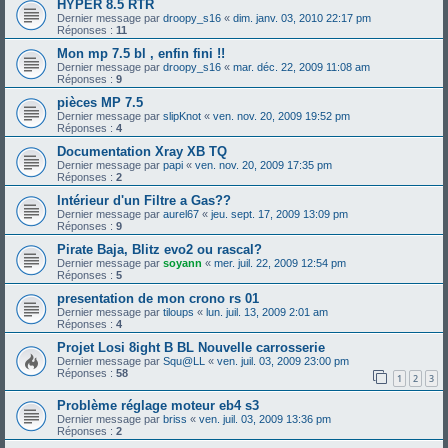
HYPER 8.5 RTR
Dernier message par
droopy_s16
«
dim. janv. 03, 2010 22:17 pm
Réponses :
11
Mon mp 7.5 bl , enfin fini !!
Dernier message par
droopy_s16
«
mar. déc. 22, 2009 11:08 am
Réponses :
9
pièces MP 7.5
Dernier message par
slipKnot
«
ven. nov. 20, 2009 19:52 pm
Réponses :
4
Documentation Xray XB TQ
Dernier message par
papi
«
ven. nov. 20, 2009 17:35 pm
Réponses :
2
Intérieur d'un Filtre a Gas??
Dernier message par
aurel67
«
jeu. sept. 17, 2009 13:09 pm
Réponses :
9
Pirate Baja, Blitz evo2 ou rascal?
Dernier message par
soyann
«
mer. juil. 22, 2009 12:54 pm
Réponses :
5
presentation de mon crono rs 01
Dernier message par
tiloups
«
lun. juil. 13, 2009 2:01 am
Réponses :
4
Projet Losi 8ight B BL Nouvelle carrosserie
Dernier message par
Squ@LL
«
ven. juil. 03, 2009 23:00 pm
Réponses :
58
1
2
3
Problème réglage moteur eb4 s3
Dernier message par
briss
«
ven. juil. 03, 2009 13:36 pm
Réponses :
2