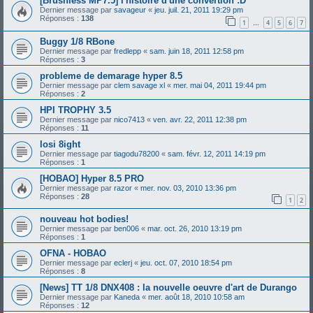
[Brushless MP7.5] l'histoire d'une convertion :D
Dernier message par
savageur
«
jeu. juil. 21, 2011 19:29 pm
Réponses :
138
1
4
5
6
7
…
Buggy 1/8 RBone
Dernier message par
fredlepp
«
sam. juin 18, 2011 12:58 pm
Réponses :
3
probleme de demarage hyper 8.5
Dernier message par
clem savage xl
«
mer. mai 04, 2011 19:44 pm
Réponses :
2
HPI TROPHY 3.5
Dernier message par
nico7413
«
ven. avr. 22, 2011 12:38 pm
Réponses :
11
losi 8ight
Dernier message par
tiagodu78200
«
sam. févr. 12, 2011 14:19 pm
Réponses :
1
[HOBAO] Hyper 8.5 PRO
Dernier message par
razor
«
mer. nov. 03, 2010 13:36 pm
Réponses :
28
1
2
nouveau hot bodies!
Dernier message par
ben006
«
mar. oct. 26, 2010 13:19 pm
Réponses :
1
OFNA - HOBAO
Dernier message par
eclerj
«
jeu. oct. 07, 2010 18:54 pm
Réponses :
8
[News] TT 1/8 DNX408 : la nouvelle oeuvre d'art de Durango
Dernier message par
Kaneda
«
mer. août 18, 2010 10:58 am
Réponses :
12