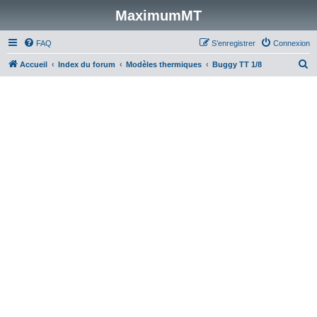
MaximumMT
FAQ
S’enregistrer
Connexion
R
Accueil
Index du forum
Modèles thermiques
Buggy TT 1/8
e
c
h
e
r
c
h
e
r