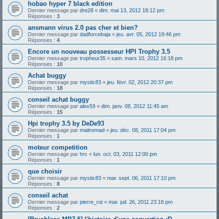
hobao hyper 7 black edition
Dernier message par
dre28
«
dim. mai 13, 2012 18:12 pm
Réponses :
3
ansmann virus 2.0 pas cher et bien?
Dernier message par
dadforcebaja
«
jeu. avr. 05, 2012 19:46 pm
Réponses :
4
Encore un nouveau possesseur HPI Trophy 3.5
Dernier message par
tropheur35
«
sam. mars 10, 2012 16:18 pm
Réponses :
10
Achat buggy
Dernier message par
mystic83
«
jeu. févr. 02, 2012 20:37 pm
Réponses :
18
conseil achat buggy
Dernier message par
alex59
«
dim. janv. 08, 2012 11:45 am
Réponses :
15
Hpi trophy 3.5 by DeDe93
Dernier message par
maitremad
«
jeu. déc. 08, 2011 17:04 pm
Réponses :
1
moteur competition
Dernier message par
hrc
«
lun. oct. 03, 2011 12:00 pm
Réponses :
1
que choisir
Dernier message par
mystic83
«
mar. sept. 06, 2011 17:10 pm
Réponses :
8
conseil achat
Dernier message par
pierre_rot
«
mar. juil. 26, 2011 23:18 pm
Réponses :
2