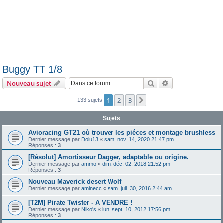
Buggy TT 1/8
Rechercher
Recherche avanc
Nouveau sujet
1
2
3
Suivante
133 sujets
Sujets
Avioracing GT21 où trouver les piéces et montage brushless
Dernier message par
Dolu13
«
sam. nov. 14, 2020 21:47 pm
Réponses :
3
[Résolut] Amortisseur Dagger, adaptable ou origine.
Dernier message par
ammo
«
dim. déc. 02, 2018 21:52 pm
Réponses :
3
Nouveau Maverick desert Wolf
Dernier message par
aminecc
«
sam. juil. 30, 2016 2:44 am
[T2M] Pirate Twister - A VENDRE !
Dernier message par
Niko's
«
lun. sept. 10, 2012 17:56 pm
Réponses :
3