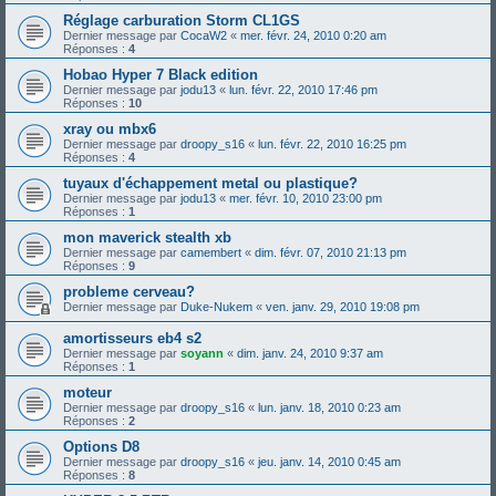
Réglage carburation Storm CL1GS
Dernier message par
CocaW2
«
mer. févr. 24, 2010 0:20 am
Réponses :
4
Hobao Hyper 7 Black edition
Dernier message par
jodu13
«
lun. févr. 22, 2010 17:46 pm
Réponses :
10
xray ou mbx6
Dernier message par
droopy_s16
«
lun. févr. 22, 2010 16:25 pm
Réponses :
4
tuyaux d'échappement metal ou plastique?
Dernier message par
jodu13
«
mer. févr. 10, 2010 23:00 pm
Réponses :
1
mon maverick stealth xb
Dernier message par
camembert
«
dim. févr. 07, 2010 21:13 pm
Réponses :
9
probleme cerveau?
Dernier message par
Duke-Nukem
«
ven. janv. 29, 2010 19:08 pm
amortisseurs eb4 s2
Dernier message par
soyann
«
dim. janv. 24, 2010 9:37 am
Réponses :
1
moteur
Dernier message par
droopy_s16
«
lun. janv. 18, 2010 0:23 am
Réponses :
2
Options D8
Dernier message par
droopy_s16
«
jeu. janv. 14, 2010 0:45 am
Réponses :
8