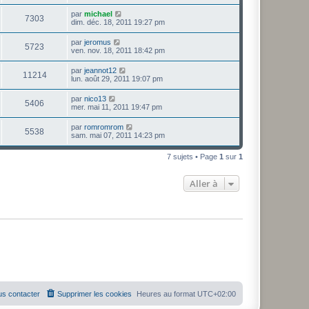
par
michael
7303
dim. déc. 18, 2011 19:27 pm
par
jeromus
5723
ven. nov. 18, 2011 18:42 pm
par
jeannot12
11214
lun. août 29, 2011 19:07 pm
par
nico13
5406
mer. mai 11, 2011 19:47 pm
par
romromrom
5538
sam. mai 07, 2011 14:23 pm
7 sujets • Page
1
sur
1
Aller à
s contacter
Supprimer les cookies
Heures au format
UTC+02:00