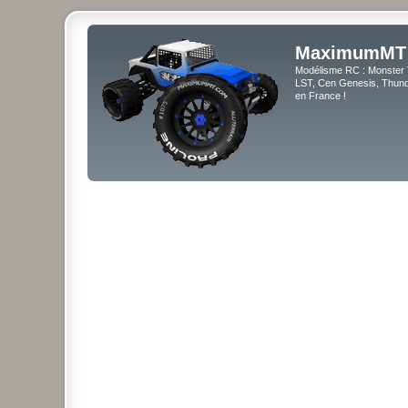
MaximumMT
Modélisme RC : Monster 
LST, Cen Genesis, Thunde
en France !