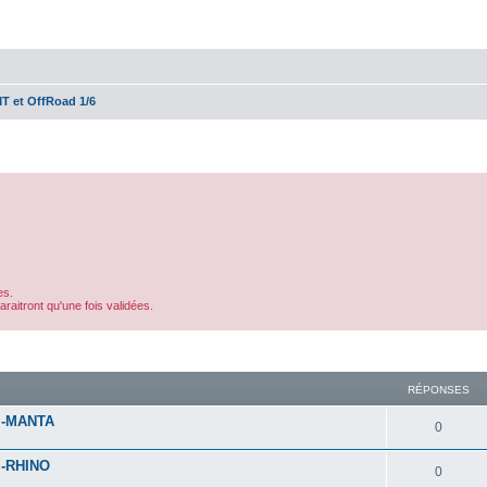
T et OffRoad 1/6
es.
aitront qu'une fois validées.
cher
cherche avancée
RÉPONSES
r -MANTA
0
 -RHINO
0