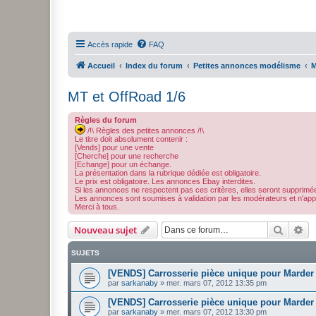
Accès rapide
FAQ
Accueil
Index du forum
Petites annonces modélisme
M
MT et OffRoad 1/6
Règles du forum
/!\ Règles des petites annonces /!\
Le titre doit absolument contenir :
[Vends] pour une vente
[Cherche] pour une recherche
[Echange] pour un échange.
La présentation dans la rubrique dédiée est obligatoire.
Le prix est obligatoire. Les annonces Ebay interdites.
Si les annonces ne respectent pas ces critères, elles seront supprimé
Les annonces sont soumises à validation par les modérateurs et n'appar
Merci à tous.
Recher
Re
Nouveau sujet
SUJETS
[VENDS] Carrosserie pièce unique pour Marde
par
sarkanaby
»
mer. mars 07, 2012 13:35 pm
[VENDS] Carrosserie pièce unique pour Marder
par
sarkanaby
»
mer. mars 07, 2012 13:30 pm