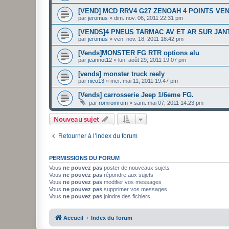
[VEND] MCD RRV4 G27 ZENOAH 4 POINTS VE
par
jeromus
»
dim. nov. 06, 2011 22:31 pm
[VENDS]4 PNEUS TARMAC AV ET AR SUR JAN
par
jeromus
»
ven. nov. 18, 2011 18:42 pm
[Vends]MONSTER FG RTR options alu
par
jeannot12
»
lun. août 29, 2011 19:07 pm
[vends] monster truck reely
par
nico13
»
mer. mai 11, 2011 19:47 pm
[Vends] carrosserie Jeep 1/6eme FG.
par
romromrom
»
sam. mai 07, 2011 14:23 pm
Nouveau sujet
Retourner à l’index du forum
PERMISSIONS DU FORUM
Vous
ne pouvez pas
poster de nouveaux sujets
Vous
ne pouvez pas
répondre aux sujets
Vous
ne pouvez pas
modifier vos messages
Vous
ne pouvez pas
supprimer vos messages
Vous
ne pouvez pas
joindre des fichiers
Accueil
Index du forum