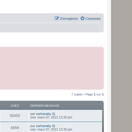
S’enregistrer
Connexion
7 sujets • Page
1
sur
1
VUES
DERNIER MESSAGE
par
sarkanaby
50450
mer. mars 07, 2012 13:35 pm
par
sarkanaby
5659
mer. mars 07, 2012 13:30 pm