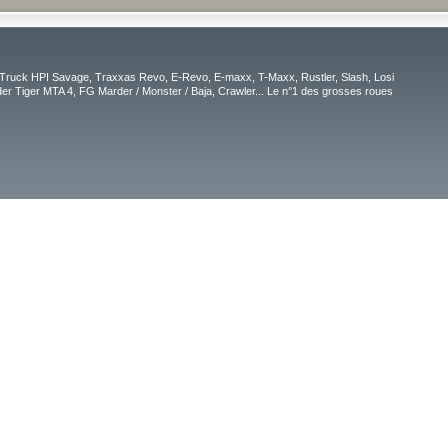
Truck HPI Savage, Traxxas Revo, E-Revo, E-maxx, T-Maxx, Rustler, Slash, Losi
r Tiger MTA 4, FG Marder / Monster / Baja, Crawler... Le n°1 des grosses roues