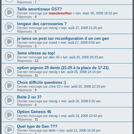
Réponses :
7
Taille amortisseur GST?
Dernier message par
manulesurfeur
«
ven. sept. 05, 2008 16:52 pm
Réponses :
4
longeur des carrosseries ?
Dernier message par
mezig
«
mer. août 27, 2008 21:25 pm
Réponses :
5
je lance un post sur reconfiguration d un cen gen
Dernier message par
creed
«
mer. août 27, 2008 8:56 am
Réponses :
3
3eme vitesse au top!
Dernier message par
alex-42
«
lun. août 25, 2008 20:33 pm
Réponses :
12
option pignon 25 dents (21-25 à la place de 17-21)
Dernier message par
mezig
«
lun. août 25, 2008 14:15 pm
Réponses :
11
Choix difficile questions :)
Dernier message par
chris 03
«
mer. août 20, 2008 22:19 pm
Réponses :
9
Boite 2 ou 3?
Dernier message par
mezig
«
mer. août 20, 2008 8:25 am
Réponses :
4
Option Genesis 46
Dernier message par
mezig
«
mar. août 19, 2008 22:42 pm
Réponses :
11
Quel type de Gen ???
Dernier message par
titofe
«
mer. août 13, 2008 16:39 pm
Réponses :
7