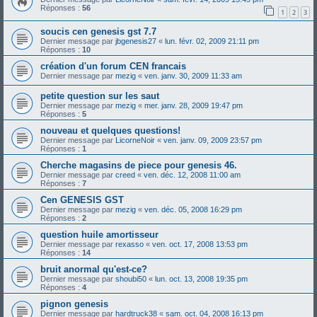
Réponses :
56
1
2
3
soucis cen genesis gst 7.7
Dernier message par
jbgenesis27
«
lun. févr. 02, 2009 21:11 pm
Réponses :
10
création d'un forum CEN francais
Dernier message par
mezig
«
ven. janv. 30, 2009 11:33 am
petite question sur les saut
Dernier message par
mezig
«
mer. janv. 28, 2009 19:47 pm
Réponses :
5
nouveau et quelques questions!
Dernier message par
LicorneNoir
«
ven. janv. 09, 2009 23:57 pm
Réponses :
1
Cherche magasins de piece pour genesis 46.
Dernier message par
creed
«
ven. déc. 12, 2008 11:00 am
Réponses :
7
Cen GENESIS GST
Dernier message par
mezig
«
ven. déc. 05, 2008 16:29 pm
Réponses :
2
question huile amortisseur
Dernier message par
rexasso
«
ven. oct. 17, 2008 13:53 pm
Réponses :
14
bruit anormal qu'est-ce?
Dernier message par
shoubi50
«
lun. oct. 13, 2008 19:35 pm
Réponses :
4
pignon genesis
Dernier message par
hardtruck38
«
sam. oct. 04, 2008 16:13 pm