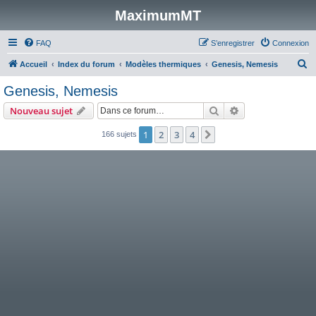
MaximumMT
FAQ
S’enregistrer
Connexion
R
Accueil
Index du forum
Modèles thermiques
Genesis, Nemesis
e
Genesis, Nemesis
c
Rechercher
Recherche avanc
Nouveau sujet
h
e
1
2
3
4
Suivante
166 sujets
r
c
h
e
r