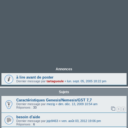
Annonces
à lire avant de poster
Dernier message par
tartagueule
«
lun. sept. 05, 2005 18:22 pm
Sujets
Caractéristiques Genesis/Nemesis/GST 7,7
Dernier message par
mezig
«
dim. déc. 13, 2009 10:54 am
Réponses :
33
1
2
besoin d'aide
Dernier message par
jojo9463
«
ven. août 03, 2012 19:06 pm
Réponses :
6