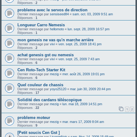
Réponses :
2
probleme avec le servos de direction
Dernier message par
sensiseed84
«
sam. oct. 03, 2009 9:51 am
Réponses :
1
Longueur Carro Nemesis
Dernier message par
hellomoto
«
lun. sept. 28, 2009 16:57 pm
Réponses :
1
mon genesis ne vas qu'n marche arrière
Dernier message par
vivi
«
ven. sept. 25, 2009 18:41 pm
Réponses :
2
achat genesis gst ou nemesis
Dernier message par
vivi
«
ven. sept. 25, 2009 7:43 am
Réponses :
6
Cen Roto-Tech Starter Kit
Dernier message par
mezig
«
mer. août 26, 2009 19:01 pm
Réponses :
6
Quel couleur de chassis
Dernier message par
yoyo25120
«
mar. juin 30, 2009 20:44 pm
Réponses :
17
Solidité des cardans téléscopique
Dernier message par
mezig
«
lun. mai 18, 2009 14:51 pm
Réponses :
22
1
2
probleme moteur
Dernier message par
mezig
«
mar. mars 17, 2009 8:04 am
Réponses :
9
[Petit soucis Cen Gst ]
Dernier message par
LicorneNoir
«
sam. févr. 14, 2009 15:49 pm