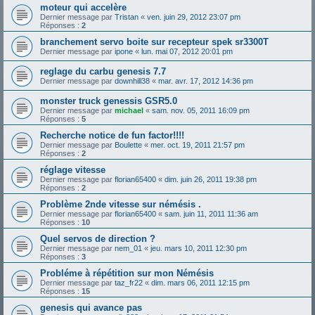
moteur qui accelère
Dernier message par
Tristan
«
ven. juin 29, 2012 23:07 pm
Réponses :
2
branchement servo boite sur recepteur spek sr3300T
Dernier message par
ipone
«
lun. mai 07, 2012 20:01 pm
reglage du carbu genesis 7.7
Dernier message par
downhill38
«
mar. avr. 17, 2012 14:36 pm
monster truck genessis GSR5.0
Dernier message par
michael
«
sam. nov. 05, 2011 16:09 pm
Réponses :
5
Recherche notice de fun factor!!!!
Dernier message par
Boulette
«
mer. oct. 19, 2011 21:57 pm
Réponses :
2
réglage vitesse
Dernier message par
florian65400
«
dim. juin 26, 2011 19:38 pm
Réponses :
2
Problème 2nde vitesse sur némésis .
Dernier message par
florian65400
«
sam. juin 11, 2011 11:36 am
Réponses :
10
Quel servos de direction ?
Dernier message par
nem_01
«
jeu. mars 10, 2011 12:30 pm
Réponses :
3
Probléme à répétition sur mon Némésis
Dernier message par
taz_fr22
«
dim. mars 06, 2011 12:15 pm
Réponses :
15
genesis qui avance pas