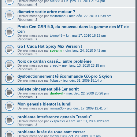
Dernier message par
olic888
«
lun. janv. 17, 2011 21:54 pm
Réponses :
6
diametre sortie arbre moteur ?
Dernier message par
maitremad
«
mer. déc. 22, 2010 12:39 pm
Réponses :
2
Proto Cen GSR 5.0, du nouveau dans la gamme des MT de
Cen
Dernier message par
toinoo49
«
lun. mai 17, 2010 18:13 pm
Réponses :
7
GST Cuda Hot Spicy Mix Version !
Dernier message par
soyann
«
dim. janv. 24, 2010 0:42 am
Réponses :
3
Noix de cardan cassé... autre problème
Dernier message par
creed
«
mer. janv. 13, 2010 23:15 pm
Réponses :
6
dysfonctionnement télécommande GX-pro Skyion
Dernier message par
flobast
«
jeu. déc. 31, 2009 15:14 pm
bielette pincement plié 1er sortit
Dernier message par
dardevil
«
mar. déc. 22, 2009 20:26 pm
Réponses :
1
Mon genesis bientot la lundi
Dernier message par
romain35
«
jeu. déc. 17, 2009 12:41 pm
probleme interference genesis "resolu"
Dernier message par
xxspikexx
«
sam. oct. 31, 2009 0:23 am
Réponses :
3
probleme fusée de roue aant casser
Dernier message par
mezig
«
jeu. oct. 29, 2009 0:02 am