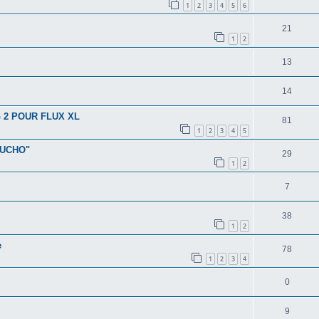
1
2
3
4
5
6
21
1
2
13
14
 2 POUR FLUX XL
81
1
2
3
4
5
ABUCHO"
29
1
2
7
38
1
2
e
78
1
2
3
4
0
9