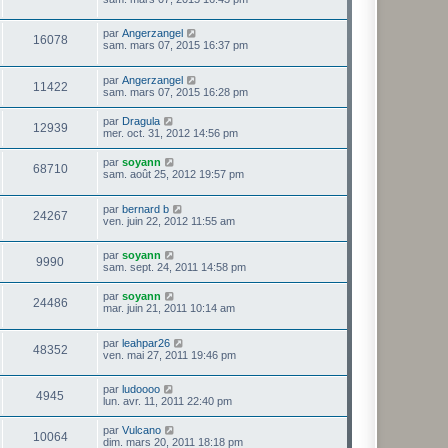
par
Angerzangel
16078
sam. mars 07, 2015 16:37 pm
par
Angerzangel
11422
sam. mars 07, 2015 16:28 pm
par
Dragula
12939
mer. oct. 31, 2012 14:56 pm
par
soyann
68710
sam. août 25, 2012 19:57 pm
par
bernard b
24267
ven. juin 22, 2012 11:55 am
par
soyann
9990
sam. sept. 24, 2011 14:58 pm
par
soyann
24486
mar. juin 21, 2011 10:14 am
par
leahpar26
48352
ven. mai 27, 2011 19:46 pm
par
ludoooo
4945
lun. avr. 11, 2011 22:40 pm
par
Vulcano
10064
dim. mars 20, 2011 18:18 pm