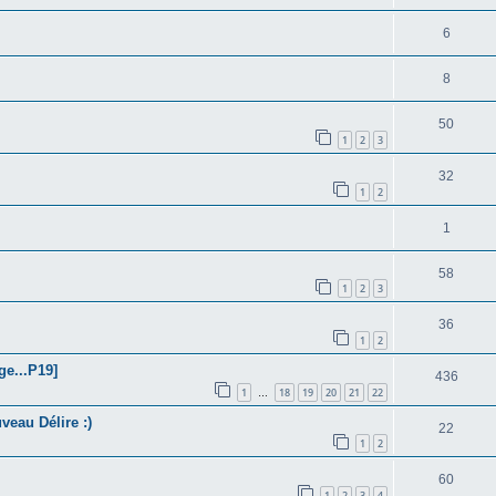
6
8
50
1
2
3
32
1
2
1
58
1
2
3
36
1
2
e...P19]
436
1
18
19
20
21
22
…
eau Délire :)
22
1
2
60
1
2
3
4