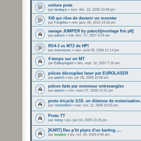
voiture piste
par
tarataya
»
sam. déc. 19, 2009 23:48 pm
Xt8 qui rêve de devenir un monster
par
Forgefeu
»
mer. janv. 06, 2010 14:26 pm
savage JUMPER by patoch[montage fini p8]
par
patoch
»
mar. févr. 27, 2007 9:24 am
RS4-3 vs MT2 de HPI
par
overstorex
»
sam. août 08, 2009 21:14 pm
4 temps sur un MT
par
Eulboyington
»
dim. sept. 16, 2007 7:16 am
piéces découpées laser par EUROLASER
par
patoch
»
lun. juil. 06, 2009 10:58 am
piéces faite par monsieur entresangles
par
patoch
»
ven. mars 07, 2008 14:31 pm
proto tricycle 1/10. un dilemne de motorisation
par
camembert
»
mar. nov. 11, 2008 20:03 pm
Proto TT
par
mdog
»
jeu. juin 04, 2009 23:25 pm
[KART] Des p'tit plans d'un karting.....
par
soyann
»
jeu. oct. 05, 2006 0:46 am