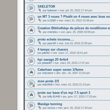
SKELETOR
par
ludoooo
»
mar. juil. 20, 2010 17:44 pm
un MT 3 roues ? Plutôt un 4 roues avec bras osci
par
rc1060
»
mer. mars 31, 2010 15:38 pm
Creation Bibliothèqe de pièces de modélisme e
par
cherlokx
»
ven. janv. 25, 2008 18:09 pm
proto echele inconnu....
par
paul 65
»
mer. mai 19, 2010 21:59 pm
4 temps sur chassis
par
julio42
»
mer. mars 17, 2010 18:41 pm
hpi savage 25 4x4x4
par
jettatd97
»
lun. mars 29, 2010 17:37 pm
Caterham super seven 1/5eme
par
chicotore
»
dim. déc. 16, 2007 21:54 pm
mon proto 1/5
par
maxWoil
»
mer. mars 10, 2010 21:23 pm
proto sur base d'un mp 7.5 sport 3
par
luffy.91440
»
jeu. janv. 07, 2010 17:53 pm
Manège tunning
par
mrzou
»
mer. janv. 20, 2010 17:40 pm