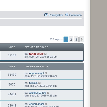
S’enregistrer
Connexion
1
2
3
Suivante
117 sujets
VUES
DERNIER MESSAGE
par
tartagueule
37133
lun. sept. 05, 2005 18:29 pm
VUES
DERNIER MESSAGE
par
Angerzangel
51439
sam. févr. 02, 2019 9:16 am
par
twinlolo
9076
mar. mai 17, 2016 23:04 pm
par
angelius93330
74481
dim. sept. 27, 2015 0:25 am
par
Angerzangel
68048
sam. mars 07, 2015 16:43 pm