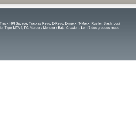
Truck HPI Savage, Traxxas Revo, E-Revo, E-maxx, T-Maxx, Rustler, Slash, Losi
r Tiger MTA 4, FG Marder / Monster / Baja, Crawler... Le n°1 des grosses roues