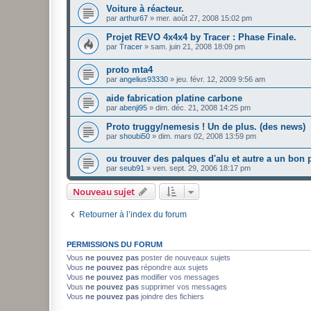
Voiture à réacteur.
par
arthur67
»
mer. août 27, 2008 15:02 pm
Projet REVO 4x4x4 by Tracer : Phase Finale.
par
Tracer
»
sam. juin 21, 2008 18:09 pm
proto mta4
par
angelius93330
»
jeu. févr. 12, 2009 9:56 am
aide fabrication platine carbone
par
abenji95
»
dim. déc. 21, 2008 14:25 pm
Proto truggy/nemesis ! Un de plus. (des news)
par
shoubi50
»
dim. mars 02, 2008 13:59 pm
ou trouver des palques d'alu et autre a un bon 
par
seub91
»
ven. sept. 29, 2006 18:17 pm
Nouveau sujet
Retourner à l’index du forum
PERMISSIONS DU FORUM
Vous
ne pouvez pas
poster de nouveaux sujets
Vous
ne pouvez pas
répondre aux sujets
Vous
ne pouvez pas
modifier vos messages
Vous
ne pouvez pas
supprimer vos messages
Vous
ne pouvez pas
joindre des fichiers