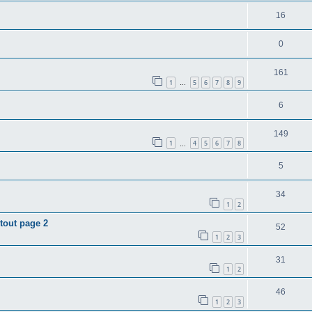
16
0
161
1
5
6
7
8
9
…
6
149
1
4
5
6
7
8
…
5
34
1
2
.tout page 2
52
1
2
3
31
1
2
46
1
2
3