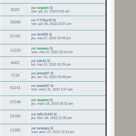
par
soyann
8223
mer. juil. 21, 2010 9:26 am
par
P-FSav26
16296
ven. juil. 09, 2010 22:07 pm
par
ben006
37797
jeu. mai 27, 2010 18:49 pm
par
soyann
11220
sam. mai 22, 2010 20:14 pm
par
julio42
6402
lun. mai 10, 2010 20:29 pm
par
jettatd97
7218
jeu. avr. 01, 2010 20:48 pm
par
jettatd97
51141
mer. mars 31, 2010 1:57 am
par
soyann
27248
jeu. mars 18, 2010 20:32 pm
par
luffy.91440
23783
jeu. févr. 04, 2010 21:05 pm
par
tarataya
11382
sam. janv. 23, 2010 22:14 pm