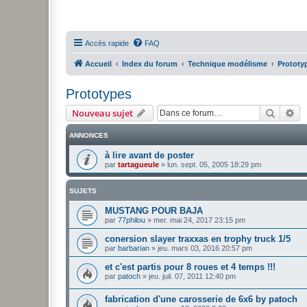
Accès rapide
FAQ
Accueil
Index du forum
Technique modélisme
Prototy
Prototypes
Recher
Re
Nouveau sujet
ANNONCES
à lire avant de poster
par
tartagueule
»
lun. sept. 05, 2005 18:29 pm
SUJETS
MUSTANG POUR BAJA
par
77philou
»
mer. mai 24, 2017 23:15 pm
conersion slayer traxxas en trophy truck 1/5
par
barbarian
»
jeu. mars 03, 2016 20:57 pm
et c'est partis pour 8 roues et 4 temps !!!
par
patoch
»
jeu. juil. 07, 2011 12:40 pm
fabrication d'une carosserie de 6x6 by patoch