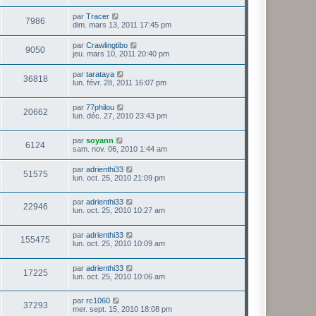
par
Tracer
7986
dim. mars 13, 2011 17:45 pm
par
Crawlingtibo
9050
jeu. mars 10, 2011 20:40 pm
par
tarataya
36818
lun. févr. 28, 2011 16:07 pm
par
77philou
20662
lun. déc. 27, 2010 23:43 pm
par
soyann
6124
sam. nov. 06, 2010 1:44 am
par
adrienthi33
51575
lun. oct. 25, 2010 21:09 pm
par
adrienthi33
22946
lun. oct. 25, 2010 10:27 am
par
adrienthi33
155475
lun. oct. 25, 2010 10:09 am
par
adrienthi33
17225
lun. oct. 25, 2010 10:06 am
par
rc1060
37293
mer. sept. 15, 2010 18:08 pm