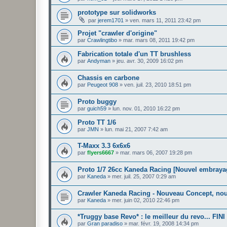
prototype sur solidworks
par
jerem1701
»
ven. mars 11, 2011 23:42 pm
Projet "crawler d'origine"
par
Crawlingtibo
»
mar. mars 08, 2011 19:42 pm
Fabrication totale d'un TT brushless
par
Andyman
»
jeu. avr. 30, 2009 16:02 pm
Chassis en carbone
par
Peugeot 908
»
ven. juil. 23, 2010 18:51 pm
Proto buggy
par
guich59
»
lun. nov. 01, 2010 16:22 pm
Proto TT 1/6
par
JMN
»
lun. mai 21, 2007 7:42 am
T-Maxx 3.3 6x6x6
par
flyers6667
»
mar. mars 06, 2007 19:28 pm
Proto 1/7 26cc Kaneda Racing [Nouvel embrayag
par
Kaneda
»
mer. juil. 25, 2007 0:29 am
Crawler Kaneda Racing - Nouveau Concept, nouv
par
Kaneda
»
mer. juin 02, 2010 22:46 pm
*Truggy base Revo* : le meilleur du revo... FINI
par
Gran paradiso
»
mar. févr. 19, 2008 14:34 pm