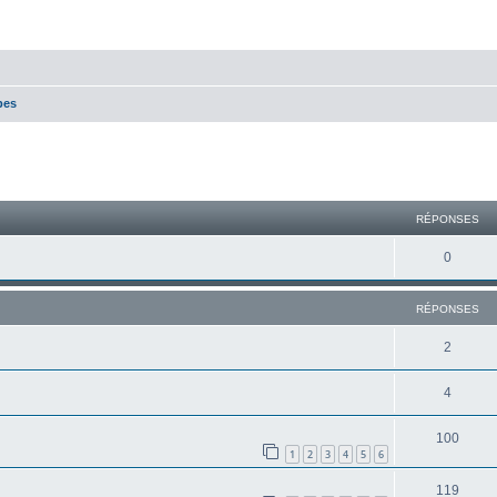
pes
cher
cherche avancée
RÉPONSES
0
RÉPONSES
2
4
100
1
2
3
4
5
6
119