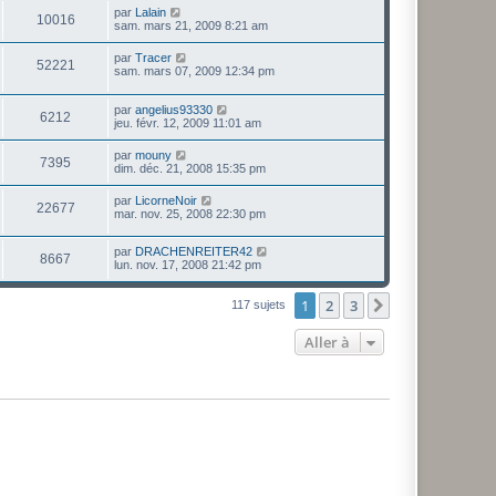
par
Lalain
10016
sam. mars 21, 2009 8:21 am
par
Tracer
52221
sam. mars 07, 2009 12:34 pm
par
angelius93330
6212
jeu. févr. 12, 2009 11:01 am
par
mouny
7395
dim. déc. 21, 2008 15:35 pm
par
LicorneNoir
22677
mar. nov. 25, 2008 22:30 pm
par
DRACHENREITER42
8667
lun. nov. 17, 2008 21:42 pm
1
2
3
Suivante
117 sujets
Aller à