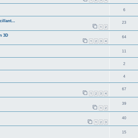
6
llant...
23
1
2
n 3D
64
1
2
3
4
11
2
4
67
1
2
3
4
39
1
2
40
1
2
3
15