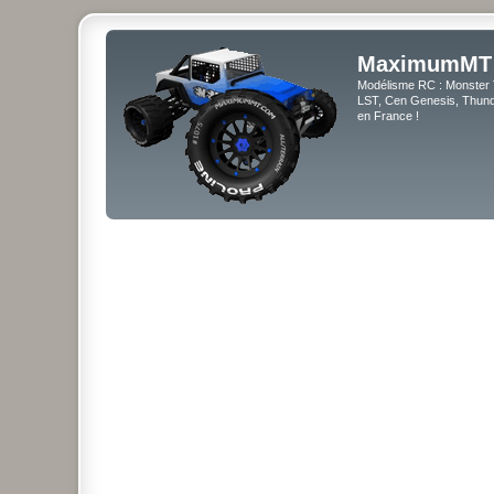
MaximumMT
Modélisme RC : Monster 
LST, Cen Genesis, Thunde
en France !