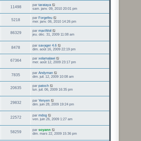
par
tarataya
11498
sam. janv. 09, 2010 20:01 pm
par
Forgefeu
5218
mer. janv. 06, 2010 14:26 pm
par
maxWoil
86329
jeu. déc. 31, 2009 11:08 am
par
savager 4.6
8478
dim. août 16, 2009 22:19 pm
par
xelamalawi
67364
mer. août 12, 2009 23:17 pm
par
Andyman
7835
dim. juil. 12, 2009 10:08 am
par
patoch
20635
lun. juil. 06, 2009 16:35 pm
par
Yenyen
29832
dim. juin 28, 2009 19:24 pm
par
mdog
22572
ven. juin 26, 2009 1:27 am
par
soyann
58259
dim. mars 22, 2009 15:36 pm