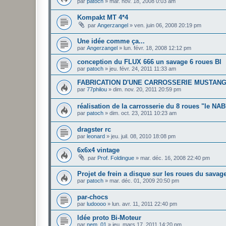
par
patoch
»
mar. nov. 18, 2008 0:03 am
Kompakt MT 4*4
par
Angerzangel
»
ven. juin 06, 2008 20:19 pm
Une idée comme ça...
par
Angerzangel
»
lun. févr. 18, 2008 12:12 pm
conception du FLUX 666 un savage 6 roues Bl
par
patoch
»
jeu. févr. 24, 2011 11:33 am
FABRICATION D'UNE CARROSSERIE MUSTANG
par
77philou
»
dim. nov. 20, 2011 20:59 pm
réalisation de la carrosserie du 8 roues "le N
par
patoch
»
dim. oct. 23, 2011 10:23 am
dragster rc
par
leonard
»
jeu. juil. 08, 2010 18:08 pm
6x6x4 vintage
par
Prof. Foldingue
»
mar. déc. 16, 2008 22:40 pm
Projet de frein a disque sur les roues du savag
par
patoch
»
mar. déc. 01, 2009 20:50 pm
par-chocs
par
ludoooo
»
lun. avr. 11, 2011 22:40 pm
Idée proto Bi-Moteur
par
nem_01
»
jeu. mars 17, 2011 14:20 pm