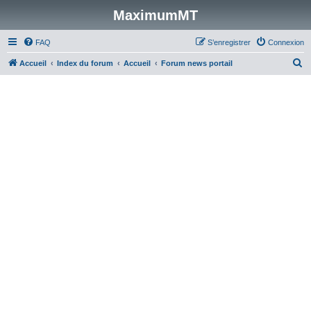
MaximumMT
FAQ
S’enregistrer
Connexion
R
Accueil
Index du forum
Accueil
Forum news portail
e
c
h
e
r
c
h
e
r