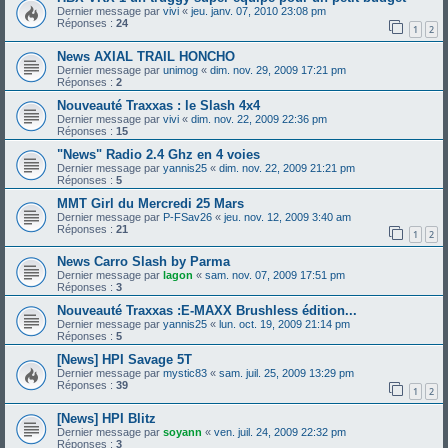
Dernier message par
vivi
«
jeu. janv. 07, 2010 23:08 pm
Réponses :
24
1
2
News AXIAL TRAIL HONCHO
Dernier message par
unimog
«
dim. nov. 29, 2009 17:21 pm
Réponses :
2
Nouveauté Traxxas : le Slash 4x4
Dernier message par
vivi
«
dim. nov. 22, 2009 22:36 pm
Réponses :
15
"News" Radio 2.4 Ghz en 4 voies
Dernier message par
yannis25
«
dim. nov. 22, 2009 21:21 pm
Réponses :
5
MMT Girl du Mercredi 25 Mars
Dernier message par
P-FSav26
«
jeu. nov. 12, 2009 3:40 am
Réponses :
21
1
2
News Carro Slash by Parma
Dernier message par
lagon
«
sam. nov. 07, 2009 17:51 pm
Réponses :
3
Nouveauté Traxxas :E-MAXX Brushless édition...
Dernier message par
yannis25
«
lun. oct. 19, 2009 21:14 pm
Réponses :
5
[News] HPI Savage 5T
Dernier message par
mystic83
«
sam. juil. 25, 2009 13:29 pm
Réponses :
39
1
2
[News] HPI Blitz
Dernier message par
soyann
«
ven. juil. 24, 2009 22:32 pm
Réponses :
3