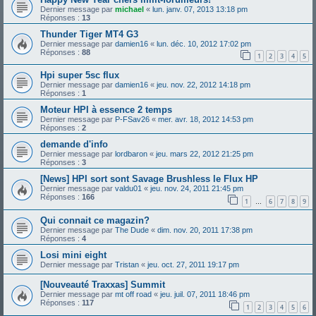
Dernier message par
michael
«
lun. janv. 07, 2013 13:18 pm
Réponses :
13
Thunder Tiger MT4 G3
Dernier message par
damien16
«
lun. déc. 10, 2012 17:02 pm
Réponses :
88
1
2
3
4
5
Hpi super 5sc flux
Dernier message par
damien16
«
jeu. nov. 22, 2012 14:18 pm
Réponses :
1
Moteur HPI à essence 2 temps
Dernier message par
P-FSav26
«
mer. avr. 18, 2012 14:53 pm
Réponses :
2
demande d'info
Dernier message par
lordbaron
«
jeu. mars 22, 2012 21:25 pm
Réponses :
3
[News] HPI sort sont Savage Brushless le Flux HP
Dernier message par
valdu01
«
jeu. nov. 24, 2011 21:45 pm
Réponses :
166
1
6
7
8
9
…
Qui connait ce magazin?
Dernier message par
The Dude
«
dim. nov. 20, 2011 17:38 pm
Réponses :
4
Losi mini eight
Dernier message par
Tristan
«
jeu. oct. 27, 2011 19:17 pm
[Nouveauté Traxxas] Summit
Dernier message par
mt off road
«
jeu. juil. 07, 2011 18:46 pm
Réponses :
117
1
2
3
4
5
6