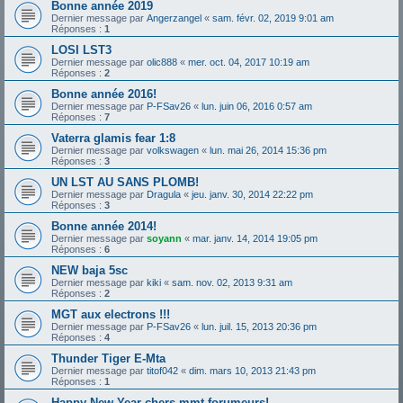
Bonne année 2019
Dernier message par
Angerzangel
«
sam. févr. 02, 2019 9:01 am
Réponses :
1
LOSI LST3
Dernier message par
olic888
«
mer. oct. 04, 2017 10:19 am
Réponses :
2
Bonne année 2016!
Dernier message par
P-FSav26
«
lun. juin 06, 2016 0:57 am
Réponses :
7
Vaterra glamis fear 1:8
Dernier message par
volkswagen
«
lun. mai 26, 2014 15:36 pm
Réponses :
3
UN LST AU SANS PLOMB!
Dernier message par
Dragula
«
jeu. janv. 30, 2014 22:22 pm
Réponses :
3
Bonne année 2014!
Dernier message par
soyann
«
mar. janv. 14, 2014 19:05 pm
Réponses :
6
NEW baja 5sc
Dernier message par
kiki
«
sam. nov. 02, 2013 9:31 am
Réponses :
2
MGT aux electrons !!!
Dernier message par
P-FSav26
«
lun. juil. 15, 2013 20:36 pm
Réponses :
4
Thunder Tiger E-Mta
Dernier message par
titof042
«
dim. mars 10, 2013 21:43 pm
Réponses :
1
Happy New Year chers mmt-forumeurs!