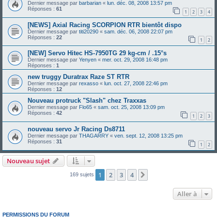
Dernier message par
barbarian
«
lun. déc. 08, 2008 13:57 pm
Réponses :
61
1
2
3
4
[NEWS] Axial Racing SCORPION RTR bientôt dispo
Dernier message par
titi20290
«
sam. déc. 06, 2008 22:07 pm
Réponses :
22
1
2
[NEW] Servo Hitec HS-7950TG 29 kg-cm / .15°s
Dernier message par
Yenyen
«
mer. oct. 29, 2008 16:48 pm
Réponses :
1
new truggy Duratrax Raze ST RTR
Dernier message par
rexasso
«
lun. oct. 27, 2008 22:46 pm
Réponses :
12
Nouveau protruck "Slash" chez Traxxas
Dernier message par
Flo65
«
sam. oct. 25, 2008 13:09 pm
Réponses :
42
1
2
3
nouveau servo Jr Racing Ds8711
Dernier message par
THAGARRY
«
ven. sept. 12, 2008 13:25 pm
Réponses :
31
1
2
Nouveau sujet
1
2
3
4
Suivante
169 sujets
Aller à
PERMISSIONS DU FORUM