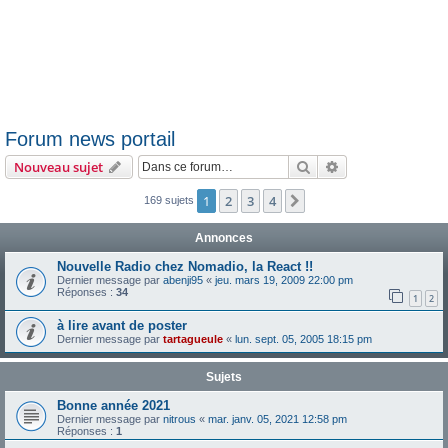
Forum news portail
Rechercher
Recherche avanc
Nouveau sujet
1
2
3
4
Suivante
169 sujets
Annonces
Nouvelle Radio chez Nomadio, la React !!
Dernier message par
abenji95
«
jeu. mars 19, 2009 22:00 pm
Réponses :
34
1
2
à lire avant de poster
Dernier message par
tartagueule
«
lun. sept. 05, 2005 18:15 pm
Sujets
Bonne année 2021
Dernier message par
nitrous
«
mar. janv. 05, 2021 12:58 pm
Réponses :
1