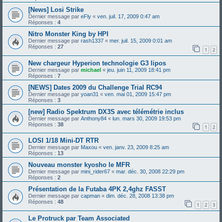
[News] Losi Strike
Dernier message par
eFly
«
ven. juil. 17, 2009 0:47 am
Réponses :
4
Nitro Monster King by HPI
Dernier message par
rash1337
«
mer. juil. 15, 2009 0:01 am
Réponses :
27
1
2
New chargeur Hyperion technologie G3 lipos
Dernier message par
michael
«
jeu. juin 11, 2009 18:41 pm
Réponses :
7
[NEWS] Dates 2009 du Challenge Trial RC94
Dernier message par
yoan31
«
ven. mai 01, 2009 15:47 pm
Réponses :
3
[new] Radio Spektrum DX3S avec télémétrie inclus
Dernier message par
Anthony84
«
lun. mars 30, 2009 19:53 pm
Réponses :
38
1
2
LOSI 1/18 Mini-DT RTR
Dernier message par
Maxou
«
ven. janv. 23, 2009 8:25 am
Réponses :
13
Nouveau monster kyosho le MFR
Dernier message par
mini_rider67
«
mar. déc. 30, 2008 22:29 pm
Réponses :
2
Présentation de la Futaba 4PK 2,4ghz FASST
Dernier message par
capman
«
dim. déc. 28, 2008 13:38 pm
Réponses :
48
1
2
3
Le Protruck par Team Associated