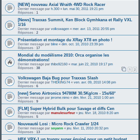
[NEW] nouveau Axial Wraith 4WD Rock Racer
Dernier message par
h.300
«
lun. mai 30, 2011 19:21 pm
Réponses :
1
[News] Traxxas Summit, Ken Block Gymhkana et Rally VXL
1/16
Dernier message par
volkswagen
«
mer. avr. 13, 2011 20:55 pm
Réponses :
2
Présentation et montage du XRay XT8 en photo !
Dernier message par
bline
«
dim. oct. 10, 2010 23:39 pm
Réponses :
17
Mondial du modélisme 2010: Orca organise les
démonstrations!
Dernier message par
thibo92160
«
mar. juin 22, 2010 19:17 pm
Réponses :
38
1
2
Volkswagen Baja Bug pour Traxxas Slash
Dernier message par
THEKING74
«
ven. avr. 09, 2010 14:08 pm
Réponses :
6
[new] Servo Airtronics 94780M 30.5Kg/cm - 15s/60°
Dernier message par
jerome.nimo
«
dim. févr. 21, 2010 1:00 am
Réponses :
9
[FLM] Super Hybrid Bulk pour Savage et diffs Cen
Dernier message par
manulesurfeur
«
jeu. févr. 18, 2010 8:20 am
Réponses :
5
Nouveauté Losi : Micro Rock Crawler 1/24
Dernier message par
soyann
«
jeu. févr. 11, 2010 20:32 pm
Réponses :
13
HBX VRX-1 un truggy super équipé pour un petit budget