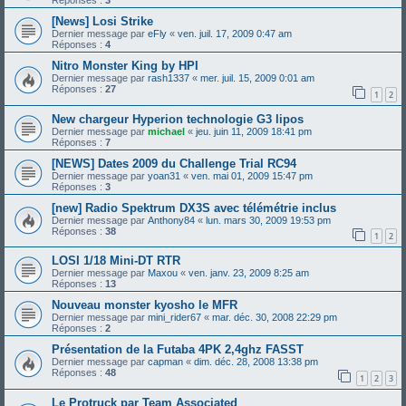
Réponses :
3
[News] Losi Strike
Dernier message par
eFly
«
ven. juil. 17, 2009 0:47 am
Réponses :
4
Nitro Monster King by HPI
Dernier message par
rash1337
«
mer. juil. 15, 2009 0:01 am
Réponses :
27
1
2
New chargeur Hyperion technologie G3 lipos
Dernier message par
michael
«
jeu. juin 11, 2009 18:41 pm
Réponses :
7
[NEWS] Dates 2009 du Challenge Trial RC94
Dernier message par
yoan31
«
ven. mai 01, 2009 15:47 pm
Réponses :
3
[new] Radio Spektrum DX3S avec télémétrie inclus
Dernier message par
Anthony84
«
lun. mars 30, 2009 19:53 pm
Réponses :
38
1
2
LOSI 1/18 Mini-DT RTR
Dernier message par
Maxou
«
ven. janv. 23, 2009 8:25 am
Réponses :
13
Nouveau monster kyosho le MFR
Dernier message par
mini_rider67
«
mar. déc. 30, 2008 22:29 pm
Réponses :
2
Présentation de la Futaba 4PK 2,4ghz FASST
Dernier message par
capman
«
dim. déc. 28, 2008 13:38 pm
Réponses :
48
1
2
3
Le Protruck par Team Associated