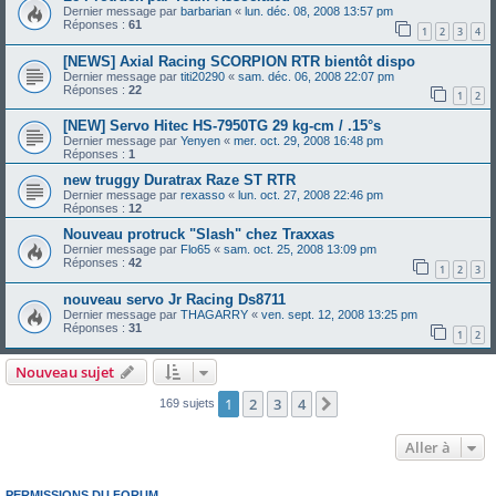
Dernier message par
barbarian
«
lun. déc. 08, 2008 13:57 pm
Réponses :
61
1
2
3
4
[NEWS] Axial Racing SCORPION RTR bientôt dispo
Dernier message par
titi20290
«
sam. déc. 06, 2008 22:07 pm
Réponses :
22
1
2
[NEW] Servo Hitec HS-7950TG 29 kg-cm / .15°s
Dernier message par
Yenyen
«
mer. oct. 29, 2008 16:48 pm
Réponses :
1
new truggy Duratrax Raze ST RTR
Dernier message par
rexasso
«
lun. oct. 27, 2008 22:46 pm
Réponses :
12
Nouveau protruck "Slash" chez Traxxas
Dernier message par
Flo65
«
sam. oct. 25, 2008 13:09 pm
Réponses :
42
1
2
3
nouveau servo Jr Racing Ds8711
Dernier message par
THAGARRY
«
ven. sept. 12, 2008 13:25 pm
Réponses :
31
1
2
Nouveau sujet
1
2
3
4
Suivante
169 sujets
Aller à
PERMISSIONS DU FORUM