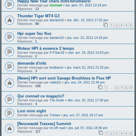
Happy New Year chers mmt-forumeurs!
Dernier message par
michael
«
lun. janv. 07, 2013 13:18 pm
Réponses :
13
Thunder Tiger MT4 G3
Dernier message par
damien16
«
lun. déc. 10, 2012 17:02 pm
Réponses :
88
1
2
3
4
5
Hpi super 5sc flux
Dernier message par
damien16
«
jeu. nov. 22, 2012 14:18 pm
Réponses :
1
Moteur HPI à essence 2 temps
Dernier message par
P-FSav26
«
mer. avr. 18, 2012 14:53 pm
Réponses :
2
demande d'info
Dernier message par
lordbaron
«
jeu. mars 22, 2012 21:25 pm
Réponses :
3
[News] HPI sort sont Savage Brushless le Flux HP
Dernier message par
valdu01
«
jeu. nov. 24, 2011 21:45 pm
Réponses :
166
1
6
7
8
9
…
Qui connait ce magazin?
Dernier message par
The Dude
«
dim. nov. 20, 2011 17:38 pm
Réponses :
4
Losi mini eight
Dernier message par
Tristan
«
jeu. oct. 27, 2011 19:17 pm
[Nouveauté Traxxas] Summit
Dernier message par
mt off road
«
jeu. juil. 07, 2011 18:46 pm
Réponses :
117
1
2
3
4
5
6