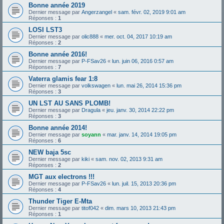
Bonne année 2019
Dernier message par
Angerzangel
«
sam. févr. 02, 2019 9:01 am
Réponses :
1
LOSI LST3
Dernier message par
olic888
«
mer. oct. 04, 2017 10:19 am
Réponses :
2
Bonne année 2016!
Dernier message par
P-FSav26
«
lun. juin 06, 2016 0:57 am
Réponses :
7
Vaterra glamis fear 1:8
Dernier message par
volkswagen
«
lun. mai 26, 2014 15:36 pm
Réponses :
3
UN LST AU SANS PLOMB!
Dernier message par
Dragula
«
jeu. janv. 30, 2014 22:22 pm
Réponses :
3
Bonne année 2014!
Dernier message par
soyann
«
mar. janv. 14, 2014 19:05 pm
Réponses :
6
NEW baja 5sc
Dernier message par
kiki
«
sam. nov. 02, 2013 9:31 am
Réponses :
2
MGT aux electrons !!!
Dernier message par
P-FSav26
«
lun. juil. 15, 2013 20:36 pm
Réponses :
4
Thunder Tiger E-Mta
Dernier message par
titof042
«
dim. mars 10, 2013 21:43 pm
Réponses :
1