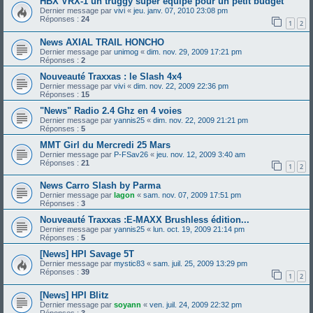
HBX VRX-1 un truggy super équipé pour un petit budget
Dernier message par
vivi
«
jeu. janv. 07, 2010 23:08 pm
Réponses :
24
1
2
News AXIAL TRAIL HONCHO
Dernier message par
unimog
«
dim. nov. 29, 2009 17:21 pm
Réponses :
2
Nouveauté Traxxas : le Slash 4x4
Dernier message par
vivi
«
dim. nov. 22, 2009 22:36 pm
Réponses :
15
"News" Radio 2.4 Ghz en 4 voies
Dernier message par
yannis25
«
dim. nov. 22, 2009 21:21 pm
Réponses :
5
MMT Girl du Mercredi 25 Mars
Dernier message par
P-FSav26
«
jeu. nov. 12, 2009 3:40 am
Réponses :
21
1
2
News Carro Slash by Parma
Dernier message par
lagon
«
sam. nov. 07, 2009 17:51 pm
Réponses :
3
Nouveauté Traxxas :E-MAXX Brushless édition...
Dernier message par
yannis25
«
lun. oct. 19, 2009 21:14 pm
Réponses :
5
[News] HPI Savage 5T
Dernier message par
mystic83
«
sam. juil. 25, 2009 13:29 pm
Réponses :
39
1
2
[News] HPI Blitz
Dernier message par
soyann
«
ven. juil. 24, 2009 22:32 pm