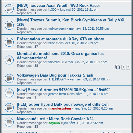
[NEW] nouveau Axial Wraith 4WD Rock Racer
Dernier message par
h.300
«
lun. mai 30, 2011 19:21 pm
Réponses :
1
[News] Traxxas Summit, Ken Block Gymhkana et Rally VXL
1/16
Dernier message par
volkswagen
«
mer. avr. 13, 2011 20:55 pm
Réponses :
2
Présentation et montage du XRay XT8 en photo !
Dernier message par
bline
«
dim. oct. 10, 2010 23:39 pm
Réponses :
17
Mondial du modélisme 2010: Orca organise les
démonstrations!
Dernier message par
thibo92160
«
mar. juin 22, 2010 19:17 pm
Réponses :
38
1
2
Volkswagen Baja Bug pour Traxxas Slash
Dernier message par
THEKING74
«
ven. avr. 09, 2010 14:08 pm
Réponses :
6
[new] Servo Airtronics 94780M 30.5Kg/cm - 15s/60°
Dernier message par
jerome.nimo
«
dim. févr. 21, 2010 1:00 am
Réponses :
9
[FLM] Super Hybrid Bulk pour Savage et diffs Cen
Dernier message par
manulesurfeur
«
jeu. févr. 18, 2010 8:20 am
Réponses :
5
Nouveauté Losi : Micro Rock Crawler 1/24
Dernier message par
soyann
«
jeu. févr. 11, 2010 20:32 pm
Réponses :
13