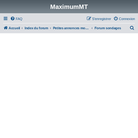
MaximumMT
FAQ
S’enregistrer
Connexion
R
Accueil
Index du forum
Petites annonces modélisme
Forum sondages
e
c
h
e
r
c
h
e
r