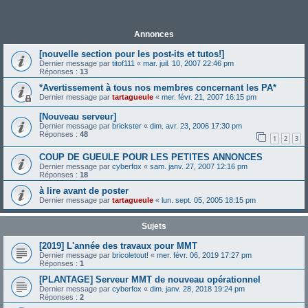
Annonces
[nouvelle section pour les post-its et tutos!]
Dernier message par
titof111
«
mar. juil. 10, 2007 22:46 pm
Réponses :
13
*Avertissement à tous nos membres concernant les PA*
Dernier message par
tartagueule
«
mer. févr. 21, 2007 16:15 pm
[Nouveau serveur]
Dernier message par
brickster
«
dim. avr. 23, 2006 17:30 pm
Réponses :
48
1
2
3
COUP DE GUEULE POUR LES PETITES ANNONCES
Dernier message par
cyberfox
«
sam. janv. 27, 2007 12:16 pm
Réponses :
18
à lire avant de poster
Dernier message par
tartagueule
«
lun. sept. 05, 2005 18:15 pm
Sujets
[2019] L'année des travaux pour MMT
Dernier message par
bricoletout!
«
mer. févr. 06, 2019 17:27 pm
Réponses :
1
[PLANTAGE] Serveur MMT de nouveau opérationnel
Dernier message par
cyberfox
«
dim. janv. 28, 2018 19:24 pm
Réponses :
2