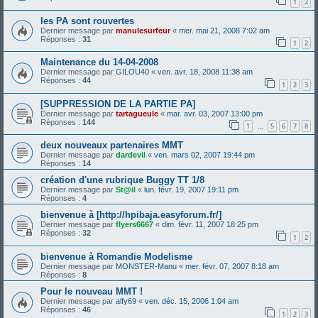
1
2
les PA sont rouvertes
Dernier message par
manulesurfeur
«
mer. mai 21, 2008 7:02 am
Réponses :
31
1
2
Maintenance du 14-04-2008
Dernier message par
GILOU40
«
ven. avr. 18, 2008 11:38 am
Réponses :
44
1
2
3
[SUPPRESSION DE LA PARTIE PA]
Dernier message par
tartagueule
«
mar. avr. 03, 2007 13:00 pm
Réponses :
144
1
5
6
7
8
…
deux nouveaux partenaires MMT
Dernier message par
dardevil
«
ven. mars 02, 2007 19:44 pm
Réponses :
14
création d'une rubrique Buggy TT 1/8
Dernier message par
St@il
«
lun. févr. 19, 2007 19:11 pm
Réponses :
4
bienvenue à [http://hpibaja.easyforum.fr/]
Dernier message par
flyers6667
«
dim. févr. 11, 2007 18:25 pm
Réponses :
32
1
2
bienvenue à Romandie Modelisme
Dernier message par
MONSTER-Manu
«
mer. févr. 07, 2007 8:18 am
Réponses :
8
Pour le nouveau MMT !
Dernier message par
alfy69
«
ven. déc. 15, 2006 1:04 am
Réponses :
46
1
2
3