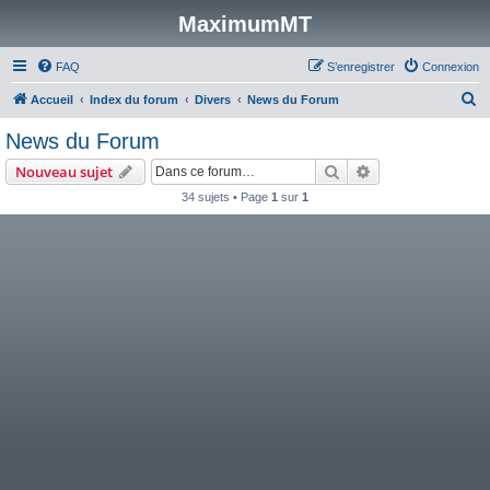
MaximumMT
FAQ
S’enregistrer
Connexion
R
Accueil
Index du forum
Divers
News du Forum
e
News du Forum
c
Rechercher
Recherche avanc
Nouveau sujet
h
34 sujets • Page
1
sur
1
e
r
c
h
e
r