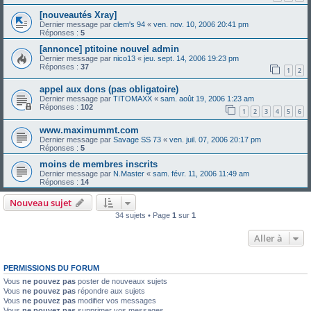
[nouveautés Xray]
Dernier message par
clem's 94
«
ven. nov. 10, 2006 20:41 pm
Réponses :
5
[annonce] ptitoine nouvel admin
Dernier message par
nico13
«
jeu. sept. 14, 2006 19:23 pm
Réponses :
37
1
2
appel aux dons (pas obligatoire)
Dernier message par
TITOMAXX
«
sam. août 19, 2006 1:23 am
Réponses :
102
1
2
3
4
5
6
www.maximummt.com
Dernier message par
Savage SS 73
«
ven. juil. 07, 2006 20:17 pm
Réponses :
5
moins de membres inscrits
Dernier message par
N.Master
«
sam. févr. 11, 2006 11:49 am
Réponses :
14
Nouveau sujet
34 sujets • Page
1
sur
1
Aller à
PERMISSIONS DU FORUM
Vous
ne pouvez pas
poster de nouveaux sujets
Vous
ne pouvez pas
répondre aux sujets
Vous
ne pouvez pas
modifier vos messages
Vous
ne pouvez pas
supprimer vos messages