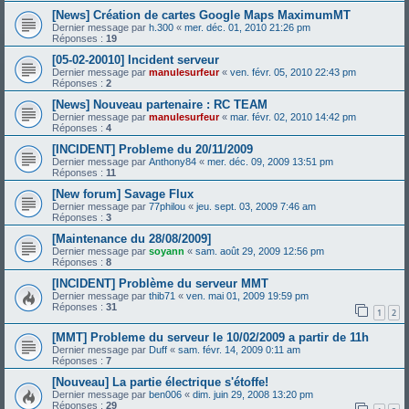
[News] Création de cartes Google Maps MaximumMT
Dernier message par
h.300
«
mer. déc. 01, 2010 21:26 pm
Réponses :
19
[05-02-20010] Incident serveur
Dernier message par
manulesurfeur
«
ven. févr. 05, 2010 22:43 pm
Réponses :
2
[News] Nouveau partenaire : RC TEAM
Dernier message par
manulesurfeur
«
mar. févr. 02, 2010 14:42 pm
Réponses :
4
[INCIDENT] Probleme du 20/11/2009
Dernier message par
Anthony84
«
mer. déc. 09, 2009 13:51 pm
Réponses :
11
[New forum] Savage Flux
Dernier message par
77philou
«
jeu. sept. 03, 2009 7:46 am
Réponses :
3
[Maintenance du 28/08/2009]
Dernier message par
soyann
«
sam. août 29, 2009 12:56 pm
Réponses :
8
[INCIDENT] Problème du serveur MMT
Dernier message par
thib71
«
ven. mai 01, 2009 19:59 pm
Réponses :
31
1
2
[MMT] Probleme du serveur le 10/02/2009 a partir de 11h
Dernier message par
Duff
«
sam. févr. 14, 2009 0:11 am
Réponses :
7
[Nouveau] La partie électrique s'étoffe!
Dernier message par
ben006
«
dim. juin 29, 2008 13:20 pm
Réponses :
29