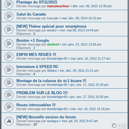
Plantage du 07/11/2015
Dernier message par
manulesurfeur
«
dim. nov. 08, 2015 12:30 pm
Salut du Canada
Dernier message par
traxxalu
«
mar. déc. 09, 2014 20:10 pm
[NEW] Thème spécial pour smartphone
Dernier message par
tanuko
«
mer. mai 08, 2013 14:44 pm
Réponses :
5
Bouton +1 Google
Dernier message par
dardevil
«
lun. janv. 23, 2012 13:56 pm
Réponses :
1
ENFIN MES ROUES !!!
Dernier message par
thundertiger40
«
mar. janv. 10, 2012 11:17 am
bienvenue à SPEED RC
Dernier message par
Sébast
«
lun. déc. 05, 2011 21:41 pm
Réponses :
9
Montage de la culasse du st-1 bizare !!!
Dernier message par
thundertiger40
«
jeu. nov. 17, 2011 22:39 pm
PROBLEM SUR LE BLOG !!!!
Dernier message par
thundertiger40
«
jeu. nov. 17, 2011 22:05 pm
Roues introuvables !!!
Dernier message par
thundertiger40
«
mer. nov. 16, 2011 15:19 pm
[NEW] Nouvelle version du forum
Dernier message par
tarataya
«
mer. juil. 20, 2011 8:47 am
Réponses :
29
1
2