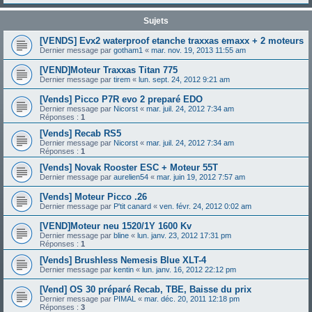
Sujets
[VENDS] Evx2 waterproof etanche traxxas emaxx + 2 moteurs
Dernier message par
gotham1
«
mar. nov. 19, 2013 11:55 am
[VEND]Moteur Traxxas Titan 775
Dernier message par
tirem
«
lun. sept. 24, 2012 9:21 am
[Vends] Picco P7R evo 2 preparé EDO
Dernier message par
Nicorst
«
mar. juil. 24, 2012 7:34 am
Réponses :
1
[Vends] Recab RS5
Dernier message par
Nicorst
«
mar. juil. 24, 2012 7:34 am
Réponses :
1
[Vends] Novak Rooster ESC + Moteur 55T
Dernier message par
aurelien54
«
mar. juin 19, 2012 7:57 am
[Vends] Moteur Picco .26
Dernier message par
P'tit canard
«
ven. févr. 24, 2012 0:02 am
[VEND]Moteur neu 1520/1Y 1600 Kv
Dernier message par
bline
«
lun. janv. 23, 2012 17:31 pm
Réponses :
1
[Vends] Brushless Nemesis Blue XLT-4
Dernier message par
kentin
«
lun. janv. 16, 2012 22:12 pm
[Vend] OS 30 préparé Recab, TBE, Baisse du prix
Dernier message par
PIMAL
«
mar. déc. 20, 2011 12:18 pm
Réponses :
3