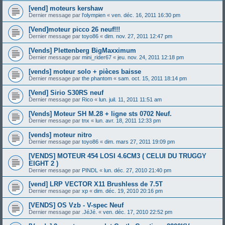
[vend] moteurs kershaw
Dernier message par
l'olympien
«
ven. déc. 16, 2011 16:30 pm
[Vend]moteur picco 26 neuf!!!
Dernier message par
toyo86
«
dim. nov. 27, 2011 12:47 pm
[Vends] Plettenberg BigMaxximum
Dernier message par
mini_rider67
«
jeu. nov. 24, 2011 12:18 pm
[vends] moteur solo + pièces baisse
Dernier message par
the phantom
«
sam. oct. 15, 2011 18:14 pm
[Vend] Sirio S30RS neuf
Dernier message par
Rico
«
lun. juil. 11, 2011 11:51 am
[Vends] Moteur SH M.28 + ligne sts 0702 Neuf.
Dernier message par
tnx
«
lun. avr. 18, 2011 12:33 pm
[vends] moteur nitro
Dernier message par
toyo86
«
dim. mars 27, 2011 19:09 pm
[VENDS] MOTEUR 454 LOSI 4.6CM3 ( CELUI DU TRUGGY
EIGHT 2 )
Dernier message par
PINDL
«
lun. déc. 27, 2010 21:40 pm
[vend] LRP VECTOR X11 Brushless de 7.5T
Dernier message par
xp
«
dim. déc. 19, 2010 20:16 pm
[VENDS] OS Vzb - V-spec Neuf
Dernier message par
.JéJé.
«
ven. déc. 17, 2010 22:52 pm