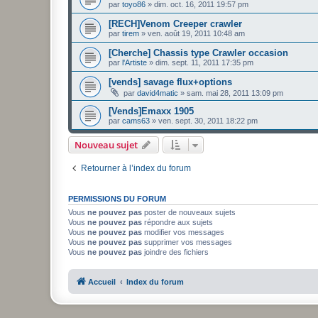
par
toyo86
»
dim. oct. 16, 2011 19:57 pm
[RECH]Venom Creeper crawler
par
tirem
»
ven. août 19, 2011 10:48 am
[Cherche] Chassis type Crawler occasion
par
l'Artiste
»
dim. sept. 11, 2011 17:35 pm
[vends] savage flux+options
par
david4matic
»
sam. mai 28, 2011 13:09 pm
[Vends]Emaxx 1905
par
cams63
»
ven. sept. 30, 2011 18:22 pm
Nouveau sujet
Retourner à l’index du forum
PERMISSIONS DU FORUM
Vous
ne pouvez pas
poster de nouveaux sujets
Vous
ne pouvez pas
répondre aux sujets
Vous
ne pouvez pas
modifier vos messages
Vous
ne pouvez pas
supprimer vos messages
Vous
ne pouvez pas
joindre des fichiers
Accueil
Index du forum