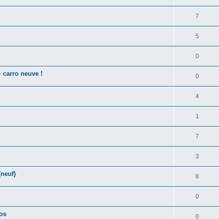
7
5
0
 carro neuve !
0
4
1
7
3
neuf)
8
0
tos
0