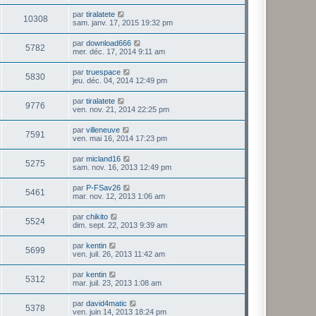
par
tiralatete
10308
sam. janv. 17, 2015 19:32 pm
par
download666
5782
mer. déc. 17, 2014 9:11 am
par
truespace
5830
jeu. déc. 04, 2014 12:49 pm
par
tiralatete
9776
ven. nov. 21, 2014 22:25 pm
par
villeneuve
7591
ven. mai 16, 2014 17:23 pm
par
micland16
5275
sam. nov. 16, 2013 12:49 pm
par
P-FSav26
5461
mar. nov. 12, 2013 1:06 am
par
chikito
5524
dim. sept. 22, 2013 9:39 am
par
kentin
5699
ven. juil. 26, 2013 11:42 am
par
kentin
5312
mar. juil. 23, 2013 1:08 am
par
david4matic
5378
ven. juin 14, 2013 18:24 pm