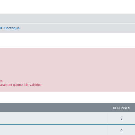
T Electrique
es.
aitront qu'une fois validées.
cher
cherche avancée
RÉPONSES
3
0