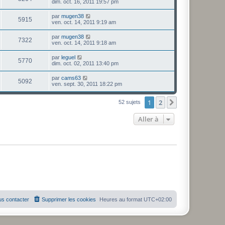
dim. oct. 16, 2011 19:57 pm
par
mugen38
5915
ven. oct. 14, 2011 9:19 am
par
mugen38
7322
ven. oct. 14, 2011 9:18 am
par
leguel
5770
dim. oct. 02, 2011 13:40 pm
par
cams63
5092
ven. sept. 30, 2011 18:22 pm
1
2
Suivante
52 sujets
Aller à
s contacter
Supprimer les cookies
Heures au format
UTC+02:00