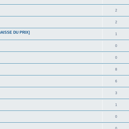
2
2
AISSE DU PRIX]
1
0
0
8
6
3
1
0
0