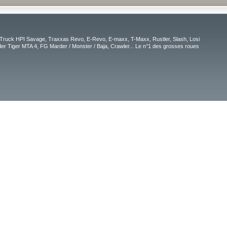
Truck HPI Savage, Traxxas Revo, E-Revo, E-maxx, T-Maxx, Rustler, Slash, Losi
r Tiger MTA 4, FG Marder / Monster / Baja, Crawler... Le n°1 des grosses roues