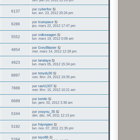
dim. juin 10, 2012 22:26 pm
par
cyberfox
6137
lun. avr. 23, 2012 20:26 pm
par
truespace
6286
jeu. mars 22, 2012 17:47 pm
par
volkswagen
5552
lun. mars 19, 2012 0:06 am
par
GoryBlaster
4854
mer. mars 14, 2012 12:28 pm
par
tarataya
4923
lun. mars 05, 2012 15:34 pm
par
tonydu30
8897
ven. févr. 24, 2012 19:35 pm
par
rash1337
7888
mer. févr. 15, 2012 10:21 am
par
kentin
6689
lun. janv. 02, 2012 3:38 am
par
youyou_35
5344
dim. déc. 04, 2011 12:13 pm
par
l'olympien
5192
lun. nov. 07, 2011 21:35 pm
par
toyo86
5264