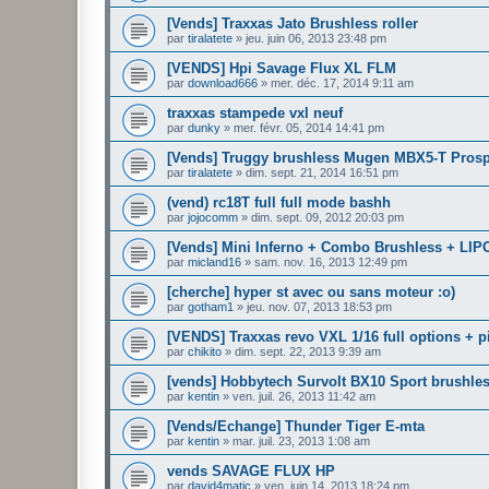
[Vends] Traxxas Jato Brushless roller
par
tiralatete
»
jeu. juin 06, 2013 23:48 pm
[VENDS] Hpi Savage Flux XL FLM
par
download666
»
mer. déc. 17, 2014 9:11 am
traxxas stampede vxl neuf
par
dunky
»
mer. févr. 05, 2014 14:41 pm
[Vends] Truggy brushless Mugen MBX5-T Pros
par
tiralatete
»
dim. sept. 21, 2014 16:51 pm
(vend) rc18T full full mode bashh
par
jojocomm
»
dim. sept. 09, 2012 20:03 pm
[Vends] Mini Inferno + Combo Brushless + LIP
par
micland16
»
sam. nov. 16, 2013 12:49 pm
[cherche] hyper st avec ou sans moteur :o)
par
gotham1
»
jeu. nov. 07, 2013 18:53 pm
[VENDS] Traxxas revo VXL 1/16 full options + p
par
chikito
»
dim. sept. 22, 2013 9:39 am
[vends] Hobbytech Survolt BX10 Sport brushles
par
kentin
»
ven. juil. 26, 2013 11:42 am
[Vends/Echange] Thunder Tiger E-mta
par
kentin
»
mar. juil. 23, 2013 1:08 am
vends SAVAGE FLUX HP
par
david4matic
»
ven. juin 14, 2013 18:24 pm