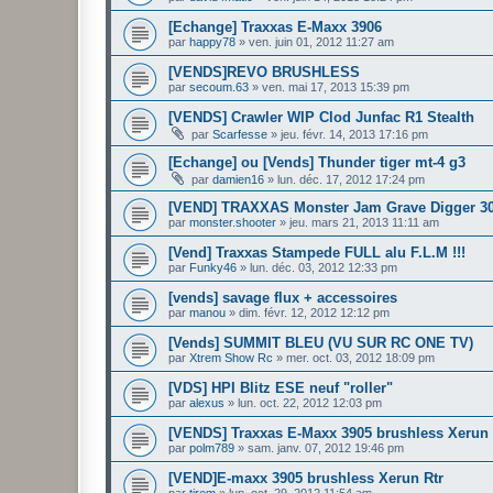
[Echange] Traxxas E-Maxx 3906
par
happy78
»
ven. juin 01, 2012 11:27 am
[VENDS]REVO BRUSHLESS
par
secoum.63
»
ven. mai 17, 2013 15:39 pm
[VENDS] Crawler WIP Clod Junfac R1 Stealth
par
Scarfesse
»
jeu. févr. 14, 2013 17:16 pm
[Echange] ou [Vends] Thunder tiger mt-4 g3
par
damien16
»
lun. déc. 17, 2012 17:24 pm
[VEND] TRAXXAS Monster Jam Grave Digger 30
par
monster.shooter
»
jeu. mars 21, 2013 11:11 am
[Vend] Traxxas Stampede FULL alu F.L.M !!!
par
Funky46
»
lun. déc. 03, 2012 12:33 pm
[vends] savage flux + accessoires
par
manou
»
dim. févr. 12, 2012 12:12 pm
[Vends] SUMMIT BLEU (VU SUR RC ONE TV)
par
Xtrem Show Rc
»
mer. oct. 03, 2012 18:09 pm
[VDS] HPI Blitz ESE neuf "roller"
par
alexus
»
lun. oct. 22, 2012 12:03 pm
[VENDS] Traxxas E-Maxx 3905 brushless Xerun 
par
polm789
»
sam. janv. 07, 2012 19:46 pm
[VEND]E-maxx 3905 brushless Xerun Rtr