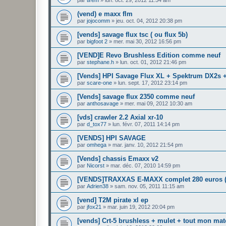
par
tirem
»
lun. oct. 29, 2012 11:54 am
(vend) e maxx flm
par
jojocomm
»
jeu. oct. 04, 2012 20:38 pm
[vends] savage flux tsc ( ou flux 5b)
par
bigfoot 2
»
mer. mai 30, 2012 16:56 pm
[VEND]E Revo Brushless Edition comme neuf
par
stephane.h
»
lun. oct. 01, 2012 21:46 pm
[Vends] HPI Savage Flux XL + Spektrum DX2s +
par
scare-one
»
lun. sept. 17, 2012 23:14 pm
[Vends] savage flux 2350 comme neuf
par
anthosavage
»
mer. mai 09, 2012 10:30 am
[vds] crawler 2.2 Axial xr-10
par
d_tox77
»
lun. févr. 07, 2011 14:14 pm
[VENDS] HPI SAVAGE
par
omhega
»
mar. janv. 10, 2012 21:54 pm
[Vends] chassis Emaxx v2
par
Nicorst
»
mar. déc. 07, 2010 14:59 pm
[VENDS]TRAXXAS E-MAXX complet 280 euros (
par
Adrien38
»
sam. nov. 05, 2011 11:15 am
[vend] T2M pirate xl ep
par
jfox21
»
mar. juin 19, 2012 20:04 pm
[vends] Crt-5 brushless + mulet + tout mon ma