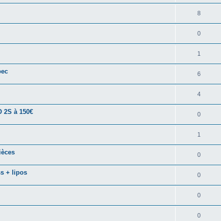
8
0
1
pec
6
4
O 2S à 150€
0
1
ièces
0
s + lipos
0
0
0