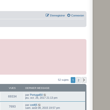
S’enregistrer
Connexion
1
2
Suivante
52 sujets
VUES
DERNIER MESSAGE
par
Portugal50
69334
jeu. oct. 26, 2017 21:13 pm
par
ced65
7693
sam. août 08, 2015 19:57 pm