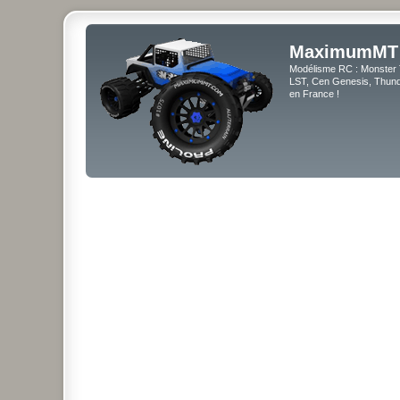
MaximumMT
Modélisme RC : Monster 
LST, Cen Genesis, Thunde
en France !