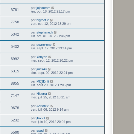
par
jojocomm
8781
jeu. oct. 18, 2012 21:17 pm
par
bigfoot 2
7758
ven. oct. 12, 2012 13:29 pm
par
stephane.h
5342
lun. oct. 01, 2012 21:46 pm
par
scare-one
5432
lun. sept. 17, 2012 23:14 pm
par
Yenyen
6992
mer. sept. 12, 2012 20:22 pm
par
jules4u
6315
dim. sept. 09, 2012 22:21 pm
par
MB3Drift
8855
lun. août 20, 2012 17:05 pm
par
Nicorst
7147
mer. juil. 25, 2012 10:21 am
par
Adrien38
9678
ven. juil. 06, 2012 9:14 am
par
jfox21
5232
mar. juin 19, 2012 20:04 pm
par
spad
5500