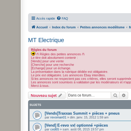
Accès rapide
FAQ
Accueil
Index du forum
Petites annonces modélisme
M
MT Electrique
Règles du forum
/!\ Règles des petites annonces /!\
Le titre doit absolument contenir :
[Vends] pour une vente
[Cherche] pour une recherche
[Echange] pour un échange.
La présentation dans la rubrique dédiée est obligatoire.
Le prix est obligatoire. Les annonces Ebay interdites.
Si les annonces ne respectent pas ces critères, elles seront supprimé
Les annonces sont soumises à validation par les modérateurs et n'appar
Merci à tous.
Recher
Re
Nouveau sujet
SUJETS
[Vends]Traxxas Summit + pièces + pneus
par
revoman01
»
dim. janv. 15, 2012 1:59 am
[Vend] E-revo vxl optionné +pièces
par
ced65
»
sam. août 08, 2015 19:57 pm