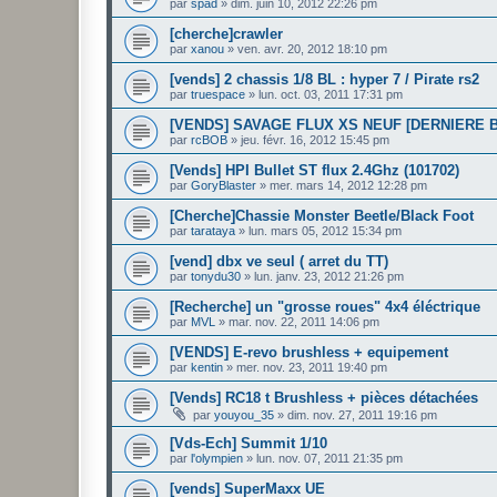
par
spad
»
dim. juin 10, 2012 22:26 pm
[cherche]crawler
par
xanou
»
ven. avr. 20, 2012 18:10 pm
[vends] 2 chassis 1/8 BL : hyper 7 / Pirate rs2
par
truespace
»
lun. oct. 03, 2011 17:31 pm
[VENDS] SAVAGE FLUX XS NEUF [DERNIERE B
par
rcBOB
»
jeu. févr. 16, 2012 15:45 pm
[Vends] HPI Bullet ST flux 2.4Ghz (101702)
par
GoryBlaster
»
mer. mars 14, 2012 12:28 pm
[Cherche]Chassie Monster Beetle/Black Foot
par
tarataya
»
lun. mars 05, 2012 15:34 pm
[vend] dbx ve seul ( arret du TT)
par
tonydu30
»
lun. janv. 23, 2012 21:26 pm
[Recherche] un "grosse roues" 4x4 éléctrique
par
MVL
»
mar. nov. 22, 2011 14:06 pm
[VENDS] E-revo brushless + equipement
par
kentin
»
mer. nov. 23, 2011 19:40 pm
[Vends] RC18 t Brushless + pièces détachées
par
youyou_35
»
dim. nov. 27, 2011 19:16 pm
[Vds-Ech] Summit 1/10
par
l'olympien
»
lun. nov. 07, 2011 21:35 pm
[vends] SuperMaxx UE