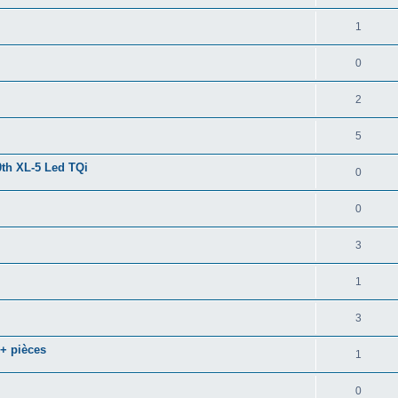
1
0
2
5
th XL-5 Led TQi
0
0
3
1
3
+ pièces
1
0