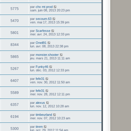
par
chx mt prod
5775
sam. juin 08, 2013 20:23 pm
par
secoum.63
5470
ven. mai 17, 2013 15:39 pm
par
Scarfesse
5801
mer. avr. 24, 2013 12:33 pm
par
Oneil91
8344
lun. avr. 08, 2013 22:38 pm
par
monster.shooter
5865
jeu. mars 21, 2013 11:11 am
par
Funky46
5267
lun. déc. 03, 2012 12:33 pm
par
fefe31
6407
ven. nov. 30, 2012 11:50 am
par
fefe31
5589
mer. nov. 28, 2012 12:11 pm
par
alexus
6357
lun. nov. 12, 2012 10:28 am
par
timbeurland
6194
mer. nov. 07, 2012 10:23 am
par
tirem
5300
lun. oct. 29, 2012 11:54 am