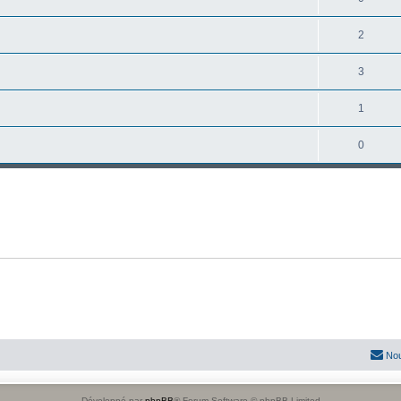
2
3
1
0
Nou
Développé par
phpBB
® Forum Software © phpBB Limited