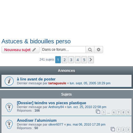
Astuces & bidouilles perso
Rechercher
Recherche avanc
Nouveau sujet
1
2
3
4
5
Suivante
241 sujets
Annonces
à lire avant de poster
Dernier message par
tartagueule
«
lun. sept. 05, 2005 18:29 pm
Sujets
[Dossier] teindre vos pieces plastique
Dernier message par
Anthony84
«
lun. oct. 25, 2010 22:58 pm
Réponses :
166
1
6
7
8
9
…
Anodiser l'aluminium
Dernier message par
oliver6077
«
jeu. mai 06, 2010 17:28 pm
Réponses :
50
1
2
3