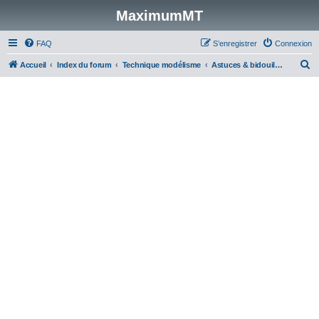
MaximumMT
FAQ
S’enregistrer
Connexion
R
Accueil
Index du forum
Technique modélisme
Astuces & bidouilles perso
e
c
h
e
r
c
h
e
r