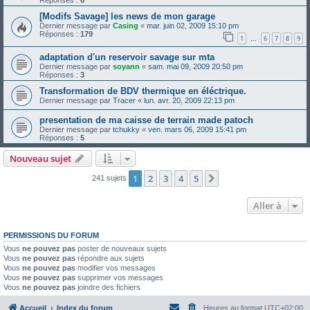
Réponses :
6
[Modifs Savage] les news de mon garage
Dernier message par
Casing
«
mar. juin 02, 2009 15:10 pm
Réponses :
179
1
6
7
8
9
…
adaptation d'un reservoir savage sur mta
Dernier message par
soyann
«
sam. mai 09, 2009 20:50 pm
Réponses :
3
Transformation de BDV thermique en éléctrique.
Dernier message par
Tracer
«
lun. avr. 20, 2009 22:13 pm
presentation de ma caisse de terrain made patoch
Dernier message par
tchukky
«
ven. mars 06, 2009 15:41 pm
Réponses :
5
Nouveau sujet
1
2
3
4
5
Suivante
241 sujets
Aller à
PERMISSIONS DU FORUM
Vous
ne pouvez pas
poster de nouveaux sujets
Vous
ne pouvez pas
répondre aux sujets
Vous
ne pouvez pas
modifier vos messages
Vous
ne pouvez pas
supprimer vos messages
Vous
ne pouvez pas
joindre des fichiers
Accueil
Index du forum
Heures au format
UTC+02:00