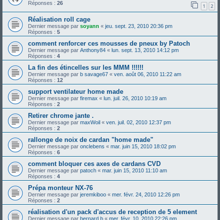
Réponses :
26
1
2
Réalisation roll cage
Dernier message par
soyann
«
jeu. sept. 23, 2010 20:36 pm
Réponses :
5
comment renforcer ces mousses de pneux by Patoch
Dernier message par
Anthony84
«
lun. sept. 13, 2010 14:12 pm
Réponses :
4
La fin des étincelles sur les MMM !!!!!!
Dernier message par
b savage67
«
ven. août 06, 2010 11:22 am
Réponses :
12
support ventilateur home made
Dernier message par
firemax
«
lun. juil. 26, 2010 10:19 am
Réponses :
2
Retirer chrome jante .
Dernier message par
maxWoil
«
ven. juil. 02, 2010 12:37 pm
Réponses :
2
rallonge de noix de cardan "home made"
Dernier message par
onclebens
«
mar. juin 15, 2010 18:02 pm
Réponses :
6
comment bloquer ces axes de cardans CVD
Dernier message par
patoch
«
mar. juin 15, 2010 11:10 am
Réponses :
4
Prépa monteur NX-76
Dernier message par
jeremkiboo
«
mer. févr. 24, 2010 12:26 pm
Réponses :
2
réalisation d'un pack d'accus de reception de 5 element
Dernier message par
bernard b
«
mer. févr. 10, 2010 22:26 pm