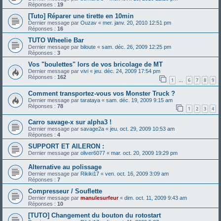
Réponses :
19
[Tuto] Réparer une tirette en 10min
Dernier message par
Ouzav
«
mer. janv. 20, 2010 12:51 pm
Réponses :
16
TUTO Wheelie Bar
Dernier message par
biloute
«
sam. déc. 26, 2009 12:25 pm
Réponses :
3
Vos "boulettes" lors de vos bricolage de MT
Dernier message par
vivi
«
jeu. déc. 24, 2009 17:54 pm
Réponses :
162
1
6
7
8
9
…
Comment transportez-vous vos Monster Truck ?
Dernier message par
tarataya
«
sam. déc. 19, 2009 9:15 am
Réponses :
78
1
2
3
4
Carro savage-x sur alpha3 !
Dernier message par
savage2a
«
jeu. oct. 29, 2009 10:53 am
Réponses :
4
SUPPORT ET AILERON :
Dernier message par
oliver6077
«
mar. oct. 20, 2009 19:29 pm
Alternative au polissage
Dernier message par
Rikiki17
«
ven. oct. 16, 2009 3:09 am
Réponses :
7
Compresseur / Souflette
Dernier message par
manulesurfeur
«
dim. oct. 11, 2009 9:43 am
Réponses :
10
[TUTO] Changement du bouton du rotostart