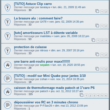
[TUTO] Astuce Clip carro
Dernier message par
tarataya
«
lun. déc. 21, 2009 11:49 am
Réponses :
30
1
2
La brasure alu : comment faire?
Dernier message par
i1478
«
ven. janv. 02, 2009 14:35 pm
Réponses :
33
1
2
[tuto] amortisseurs LST à détente variable
Dernier message par
matinbleu
«
sam. janv. 05, 2008 18:22 pm
Réponses :
53
1
2
3
protection de culasse
Dernier message par
nitrous
«
dim. avr. 29, 2007 20:16 pm
Réponses :
33
1
2
une barre anti-roulis pour maxx!!!!!!!!
Dernier message par
soyann
«
lun. oct. 19, 2020 18:55 pm
Réponses :
28
1
2
[TUTO] : modif sur Mini Quake pour jantes 1/10
Dernier message par
zohan
«
ven. nov. 21, 2014 16:35 pm
Réponses :
18
caisson de thermoformage made patoch et 1°caro P6
Dernier message par
patoch
«
jeu. oct. 11, 2012 10:27 am
Réponses :
115
1
2
3
4
5
6
dépoussiérer vos RC en 3 minutes chrono
Dernier message par
P-FSav26
«
dim. mai 13, 2012 13:06 pm
Réponses :
1