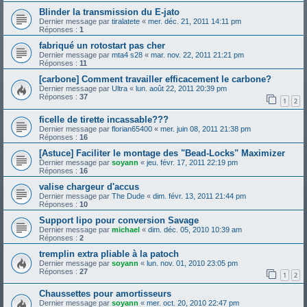
Blinder la transmission du E-jato
Dernier message par
tiralatete
«
mer. déc. 21, 2011 14:11 pm
Réponses :
1
fabriqué un rotostart pas cher
Dernier message par
mta4 s28
«
mar. nov. 22, 2011 21:21 pm
Réponses :
11
[carbone] Comment travailler efficacement le carbone?
Dernier message par
Ultra
«
lun. août 22, 2011 20:39 pm
Réponses :
37
1
2
ficelle de tirette incassable???
Dernier message par
florian65400
«
mer. juin 08, 2011 21:38 pm
Réponses :
16
[Astuce] Faciliter le montage des "Bead-Locks" Maximizer
Dernier message par
soyann
«
jeu. févr. 17, 2011 22:19 pm
Réponses :
16
valise chargeur d'accus
Dernier message par
The Dude
«
dim. févr. 13, 2011 21:44 pm
Réponses :
10
Support lipo pour conversion Savage
Dernier message par
michael
«
dim. déc. 05, 2010 10:39 am
Réponses :
2
tremplin extra pliable à la patoch
Dernier message par
soyann
«
lun. nov. 01, 2010 23:05 pm
Réponses :
27
1
2
Chaussettes pour amortisseurs
Dernier message par
soyann
«
mer. oct. 20, 2010 22:47 pm