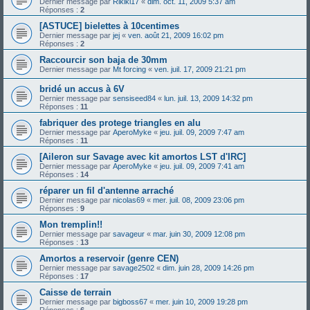
Dernier message par
Rikiki17
«
dim. oct. 11, 2009 5:37 am
Réponses :
2
[ASTUCE] bielettes à 10centimes
Dernier message par
jej
«
ven. août 21, 2009 16:02 pm
Réponses :
2
Raccourcir son baja de 30mm
Dernier message par
Mt forcing
«
ven. juil. 17, 2009 21:21 pm
bridé un accus à 6V
Dernier message par
sensiseed84
«
lun. juil. 13, 2009 14:32 pm
Réponses :
11
fabriquer des protege triangles en alu
Dernier message par
AperoMyke
«
jeu. juil. 09, 2009 7:47 am
Réponses :
11
[Aileron sur Savage avec kit amortos LST d'IRC]
Dernier message par
AperoMyke
«
jeu. juil. 09, 2009 7:41 am
Réponses :
14
réparer un fil d'antenne arraché
Dernier message par
nicolas69
«
mer. juil. 08, 2009 23:06 pm
Réponses :
9
Mon tremplin!!
Dernier message par
savageur
«
mar. juin 30, 2009 12:08 pm
Réponses :
13
Amortos a reservoir (genre CEN)
Dernier message par
savage2502
«
dim. juin 28, 2009 14:26 pm
Réponses :
17
Caisse de terrain
Dernier message par
bigboss67
«
mer. juin 10, 2009 19:28 pm