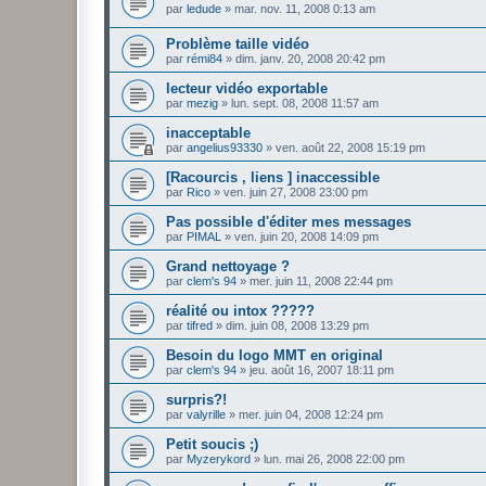
par
ledude
»
mar. nov. 11, 2008 0:13 am
Problème taille vidéo
par
rémi84
»
dim. janv. 20, 2008 20:42 pm
lecteur vidéo exportable
par
mezig
»
lun. sept. 08, 2008 11:57 am
inacceptable
par
angelius93330
»
ven. août 22, 2008 15:19 pm
[Racourcis , liens ] inaccessible
par
Rico
»
ven. juin 27, 2008 23:00 pm
Pas possible d'éditer mes messages
par
PIMAL
»
ven. juin 20, 2008 14:09 pm
Grand nettoyage ?
par
clem's 94
»
mer. juin 11, 2008 22:44 pm
réalité ou intox ?????
par
tifred
»
dim. juin 08, 2008 13:29 pm
Besoin du logo MMT en original
par
clem's 94
»
jeu. août 16, 2007 18:11 pm
surpris?!
par
valyrille
»
mer. juin 04, 2008 12:24 pm
Petit soucis ;)
par
Myzerykord
»
lun. mai 26, 2008 22:00 pm