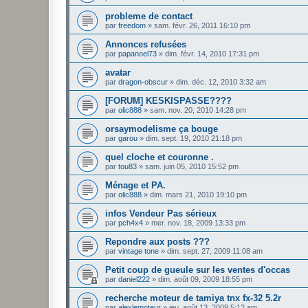
probleme de contact
par
freedom
»
sam. févr. 26, 2011 16:10 pm
Annonces refusées
par
papanoel73
»
dim. févr. 14, 2010 17:31 pm
avatar
par
dragon-obscur
»
dim. déc. 12, 2010 3:32 am
[FORUM] KESKISPASSE????
par
olic888
»
sam. nov. 20, 2010 14:28 pm
orsaymodelisme ça bouge
par
garou
»
dim. sept. 19, 2010 21:18 pm
quel cloche et couronne .
par
tou83
»
sam. juin 05, 2010 15:52 pm
Ménage et PA.
par
olic888
»
dim. mars 21, 2010 19:10 pm
infos Vendeur Pas sérieux
par
pch4x4
»
mer. nov. 18, 2009 13:33 pm
Repondre aux posts ???
par
vintage tone
»
dim. sept. 27, 2009 11:08 am
Petit coup de gueule sur les ventes d'occas
par
daniel222
»
dim. août 09, 2009 18:55 pm
recherche moteur de tamiya tnx fx-32 5.2r
par
alexlemoteur
»
jeu. août 13, 2009 5:12 am