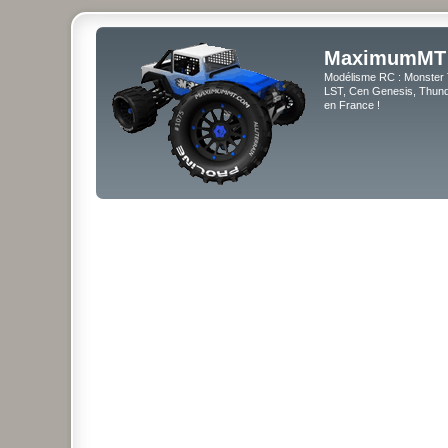
MaximumMT
Modélisme RC : Monster 
LST, Cen Genesis, Thunde
en France !