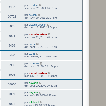
par
freedom
6412
sam. févr. 26, 2011 16:10 pm
par
patoch
10752
dim. janv. 30, 2011 20:57 pm
par
dragon-obscur
5895
dim. déc. 12, 2010 19:04 pm
par
manulesurfeur
6004
sam. nov. 20, 2010 20:17 pm
par
garou
5456
dim. sept. 19, 2010 21:18 pm
par
tou83
5470
sam. juin 05, 2010 15:52 pm
par
cyberfox
5996
dim. mars 21, 2010 21:24 pm
par
manulesurfeur
6036
mer. nov. 18, 2009 14:00 pm
par
soyann
18860
dim. sept. 27, 2009 20:49 pm
par
soyann
9859
mar. août 25, 2009 0:41 am
par
michael
6001
jeu. août 13, 2009 9:12 am