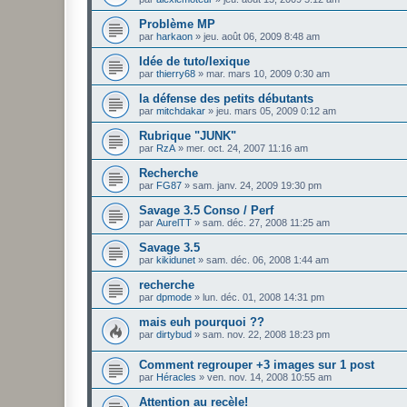
Problème MP
par
harkaon
»
jeu. août 06, 2009 8:48 am
Idée de tuto/lexique
par
thierry68
»
mar. mars 10, 2009 0:30 am
la défense des petits débutants
par
mitchdakar
»
jeu. mars 05, 2009 0:12 am
Rubrique "JUNK"
par
RzA
»
mer. oct. 24, 2007 11:16 am
Recherche
par
FG87
»
sam. janv. 24, 2009 19:30 pm
Savage 3.5 Conso / Perf
par
AurelTT
»
sam. déc. 27, 2008 11:25 am
Savage 3.5
par
kikidunet
»
sam. déc. 06, 2008 1:44 am
recherche
par
dpmode
»
lun. déc. 01, 2008 14:31 pm
mais euh pourquoi ??
par
dirtybud
»
sam. nov. 22, 2008 18:23 pm
Comment regrouper +3 images sur 1 post
par
Héracles
»
ven. nov. 14, 2008 10:55 am
Attention au recèle!