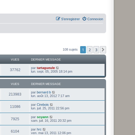
S’enregistrer
Connexion
1
2
3
Suivante
108 sujets
VUES
DERNIER MESSAGE
par
tartagueule
37762
lun. sept. 05, 2005 18:14 pm
VUES
DERNIER MESSAGE
par
bernard b
213983
lun. août 13, 2012 7:17 am
par
Cirebois
11086
lun. juil. 25, 2011 22:56 pm
par
soyann
7925
sam. juil. 16, 2011 20:32 pm
par
hrc
6104
ven. mai 13, 2011 12:06 pm