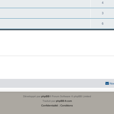
4
3
6
Nou
Développé par
phpBB
® Forum Software © phpBB Limited
Traduit par
phpBB-fr.com
Confidentialité
|
Conditions