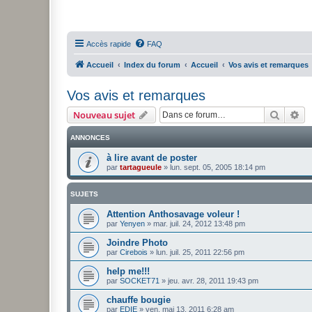
Accès rapide
FAQ
Accueil
Index du forum
Accueil
Vos avis et remarques
Vos avis et remarques
Recher
Re
Nouveau sujet
ANNONCES
à lire avant de poster
par
tartagueule
»
lun. sept. 05, 2005 18:14 pm
SUJETS
Attention Anthosavage voleur !
par
Yenyen
»
mar. juil. 24, 2012 13:48 pm
Joindre Photo
par
Cirebois
»
lun. juil. 25, 2011 22:56 pm
help me!!!
par
SOCKET71
»
jeu. avr. 28, 2011 19:43 pm
chauffe bougie
par
EDIE
»
ven. mai 13, 2011 6:28 am