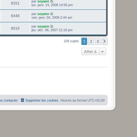
par
soyann
6551
lun. janv. 14, 2008 14:56 pm
par
soyann
6448
ven. janv. 04, 2008 2:44 am
par
soyann
8016
jeu. déc. 06, 2007 21:19 pm
1
2
3
Suivante
108 sujets
Aller à
s contacter
Supprimer les cookies
Heures au format
UTC+02:00