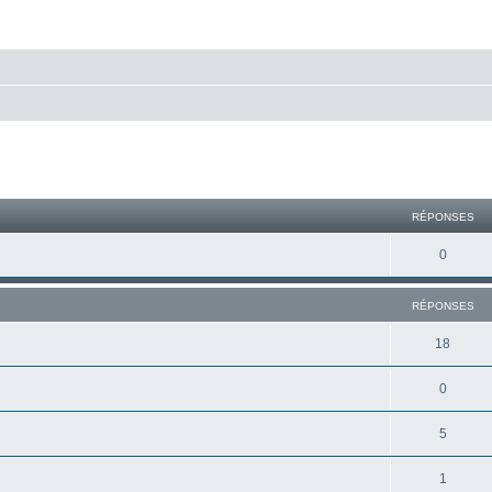
cher
cherche avancée
RÉPONSES
0
RÉPONSES
18
0
5
1