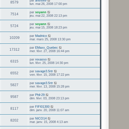
par
antho69
8579
lun. mai 26, 2008 17:00 pm
par
soyann
7514
jeu. mai 22, 2008 22:13 pm
par
soyann
5724
jeu. mai 15, 2008 18:23 pm
par
Madnico
10209
mar. mars 25, 2008 13:30 pm
par
EMaxx_Quebec
17312
mer. févr. 27, 2008 16:44 pm
par
rexasso
6315
lun. févr. 25, 2008 14:30 pm
par
savage3.5rtr
6552
ven. févr. 15, 2008 17:22 pm
par
savage3.5rtr
5827
mer. févr. 13, 2008 15:28 pm
par
Phil-29
9587
dim. févr. 03, 2008 23:13 pm
par
FIFI01300
8117
dim. janv. 20, 2008 11:07 am
par
NICO14
8202
mar. janv. 15, 2008 4:13 am