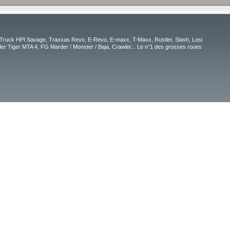
Truck HPI Savage, Traxxas Revo, E-Revo, E-maxx, T-Maxx, Rustler, Slash, Losi
r Tiger MTA 4, FG Marder / Monster / Baja, Crawler... Le n°1 des grosses roues