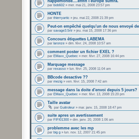
nappemonde....enfin l'europe suffira.
par
bob602
»
mer. mai 21, 2008 23:57 pm
HONTE
par
thierryartic
»
jeu. mai 22, 2008 21:39 pm
Peut-on empêché quelqu'un de nous envoyé d
par
savage3.5rtr
»
jeu. mai 15, 2008 17:36 pm
Concours étiquettes LABEMA
par
laronze
»
dim. févr. 24, 2008 10:57 am
comment poster un fichier EXEL ?
par
EMaxx_Quebec
»
mer. févr. 27, 2008 16:44 pm
Marquage message
par
rexasso
»
lun. févr. 25, 2008 11:04 am
BBcode desactive ??
par
mezig
»
ven. févr. 15, 2008 7:42 am
message dans la doite d'envoi depuis 5 jours?
par
EMaxx_Quebec
»
mer. févr. 13, 2008 15:20 pm
Taille avatar
par
Guitroleur
»
mar. janv. 15, 2008 18:47 pm
suite apres un avertissement
par
FIFI01300
»
dim. janv. 20, 2008 1:06 am
problemme avec les mp
par
big g
»
lun. nov. 12, 2007 21:45 pm