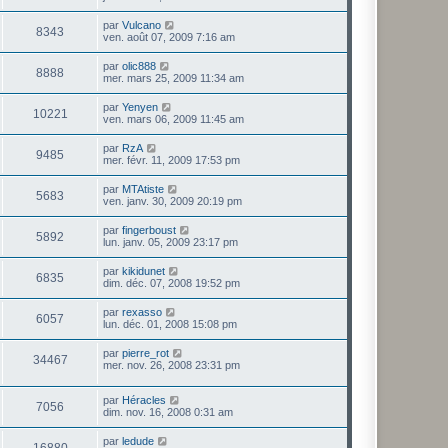
par
Vulcano
8343
ven. août 07, 2009 7:16 am
par
olic888
8888
mer. mars 25, 2009 11:34 am
par
Yenyen
10221
ven. mars 06, 2009 11:45 am
par
RzA
9485
mer. févr. 11, 2009 17:53 pm
par
MTAtiste
5683
ven. janv. 30, 2009 20:19 pm
par
fingerboust
5892
lun. janv. 05, 2009 23:17 pm
par
kikidunet
6835
dim. déc. 07, 2008 19:52 pm
par
rexasso
6057
lun. déc. 01, 2008 15:08 pm
par
pierre_rot
34467
mer. nov. 26, 2008 23:31 pm
par
Héracles
7056
dim. nov. 16, 2008 0:31 am
par
ledude
16880