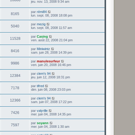
jeu. nov. 13, 2008 9:34 am
par
rémi84
8165
lun. sept. 08, 2008 18:08 pm
par
mezig
5040
lun. sept. 08, 2008 11:57 am
par
Casing
11528
ven. août 22, 2008 21:04 pm
par
Miniwintz
8416
sam. juin 28, 2008 14:39 pm
par
manulesurfeur
9986
ven. juin 20, 2008 16:46 pm
par
clem's 94
12384
jeu. juin 12, 2008 18:31 pm
par
tifred
7178
dim. juin 08, 2008 23:03 pm
par
clem's 94
12366
sam. juin 07, 2008 17:22 pm
par
valyrille
7426
mer. juin 04, 2008 14:35 pm
par
soyann
7597
mer. juin 04, 2008 1:30 am