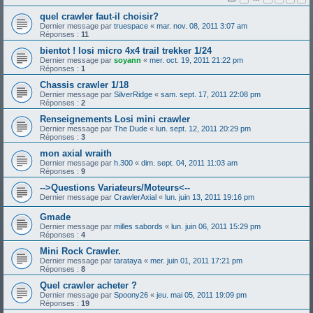
quel crawler faut-il choisir?
Dernier message par
truespace
«
mar. nov. 08, 2011 3:07 am
Réponses :
11
bientot ! losi micro 4x4 trail trekker 1/24
Dernier message par
soyann
«
mer. oct. 19, 2011 21:22 pm
Réponses :
1
Chassis crawler 1/18
Dernier message par
SilverRidge
«
sam. sept. 17, 2011 22:08 pm
Réponses :
2
Renseignements Losi mini crawler
Dernier message par
The Dude
«
lun. sept. 12, 2011 20:29 pm
Réponses :
3
mon axial wraith
Dernier message par
h.300
«
dim. sept. 04, 2011 11:03 am
Réponses :
9
-->Questions Variateurs/Moteurs<--
Dernier message par
CrawlerAxial
«
lun. juin 13, 2011 19:16 pm
Gmade
Dernier message par
milles sabords
«
lun. juin 06, 2011 15:29 pm
Réponses :
4
Mini Rock Crawler.
Dernier message par
tarataya
«
mer. juin 01, 2011 17:21 pm
Réponses :
8
Quel crawler acheter ?
Dernier message par
Spoony26
«
jeu. mai 05, 2011 19:09 pm
Réponses :
19