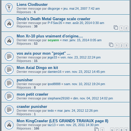
Liens Clodbuster
Dernier message par
disgorge
«
jeu. mai 24, 2007 7:42 am
Réponses :
6
Doub's Death Metal Garage scale crawler
Dernier message par
P-FSav26
«
mer. août 20, 2014 0:30 am
Réponses :
38
1
2
Mon Xr-10 plus vraiment d'origine....
Dernier message par
soyann
«
mer. janv. 15, 2014 0:05 am
Réponses :
53
1
2
3
vos avis pour mon "projet" ...
Dernier message par
jege33
«
ven. nov. 23, 2012 22:24 pm
Réponses :
15
Mon Axial Dingo en kit
Dernier message par
damien16
«
ven. nov. 23, 2012 14:45 pm
punisher
Dernier message par
ipod8888
«
sam. nov. 10, 2012 19:24 pm
Réponses :
8
mon petit crawler
Dernier message par
stephane29160
«
dim. nov. 04, 2012 14:02 pm
crawler punisher
Dernier message par
tedo
«
mar. janv. 24, 2012 12:26 pm
Réponses :
1
Mon KingCrawler (LES GRANDS TRAVAUX page 8)
Dernier message par
taz13
«
ven. nov. 25, 2011 14:30 pm
Réponses :
166
1
6
7
8
9
…