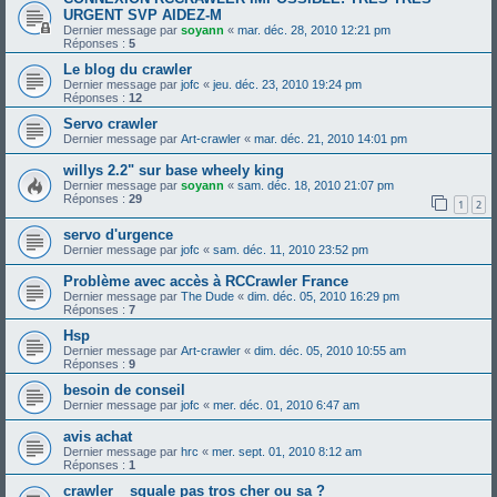
URGENT SVP AIDEZ-M
Dernier message par
soyann
«
mar. déc. 28, 2010 12:21 pm
Réponses :
5
Le blog du crawler
Dernier message par
jofc
«
jeu. déc. 23, 2010 19:24 pm
Réponses :
12
Servo crawler
Dernier message par
Art-crawler
«
mar. déc. 21, 2010 14:01 pm
willys 2.2" sur base wheely king
Dernier message par
soyann
«
sam. déc. 18, 2010 21:07 pm
Réponses :
29
1
2
servo d'urgence
Dernier message par
jofc
«
sam. déc. 11, 2010 23:52 pm
Problème avec accès à RCCrawler France
Dernier message par
The Dude
«
dim. déc. 05, 2010 16:29 pm
Réponses :
7
Hsp
Dernier message par
Art-crawler
«
dim. déc. 05, 2010 10:55 am
Réponses :
9
besoin de conseil
Dernier message par
jofc
«
mer. déc. 01, 2010 6:47 am
avis achat
Dernier message par
hrc
«
mer. sept. 01, 2010 8:12 am
Réponses :
1
crawler _ squale pas tros cher ou sa ?