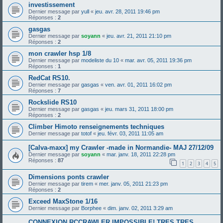
investissement
Dernier message par
yull
«
jeu. avr. 28, 2011 19:46 pm
Réponses :
2
gasgas
Dernier message par
soyann
«
jeu. avr. 21, 2011 21:10 pm
Réponses :
2
mon crawler hsp 1/8
Dernier message par
modeliste du 10
«
mar. avr. 05, 2011 19:36 pm
Réponses :
1
RedCat RS10.
Dernier message par
gasgas
«
ven. avr. 01, 2011 16:02 pm
Réponses :
7
Rockslide RS10
Dernier message par
gasgas
«
jeu. mars 31, 2011 18:00 pm
Réponses :
2
Climber Himoto renseignements techniques
Dernier message par
totof
«
jeu. févr. 03, 2011 11:05 am
[Calva-maxx] my Crawler -made in Normandie- MAJ 27/12/09
Dernier message par
soyann
«
mar. janv. 18, 2011 22:28 pm
Réponses :
87
1
2
3
4
5
Dimensions ponts crawler
Dernier message par
tirem
«
mer. janv. 05, 2011 21:23 pm
Réponses :
2
Exceed MaxStone 1/16
Dernier message par
Borphee
«
dim. janv. 02, 2011 3:29 am
CONNEXION RCCRAWLER IMPOSSIBLE! TRES TRES