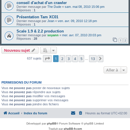
conseil d'achat d'un crawler
Dernier message par
The Dude
«
sam. mai 08, 2010 15:06 pm
Réponses :
1
Présentation Tam XC01
Dernier message par
Jean
«
ven. avr. 09, 2010 12:18 pm
Réponses :
1
Scale 1.9 & 2.2 production
Dernier message par
soyann
«
mer. avr. 07, 2010 20:03 pm
Réponses :
28
1
2
Nouveau sujet
Page
1
sur
13
1
2
3
4
5
13
Suivante
637 sujets
…
Aller à
PERMISSIONS DU FORUM
Vous
ne pouvez pas
poster de nouveaux sujets
Vous
ne pouvez pas
répondre aux sujets
Vous
ne pouvez pas
modifier vos messages
Vous
ne pouvez pas
supprimer vos messages
Vous
ne pouvez pas
joindre des fichiers
Accueil
Index du forum
Heures au format
UTC+02:00
Développé par
phpBB
® Forum Software © phpBB Limited
Traduit par
phpBB-fr.com