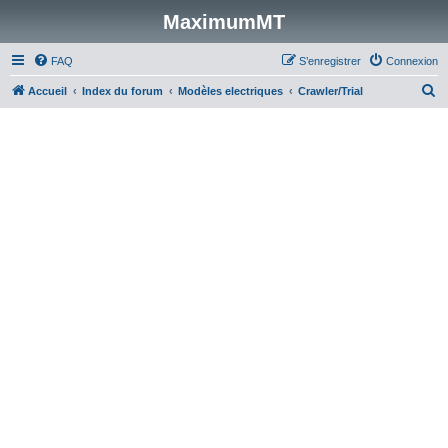
MaximumMT
FAQ
S’enregistrer
Connexion
R
Accueil
Index du forum
Modèles electriques
Crawler/Trial
e
c
h
e
r
c
h
e
r