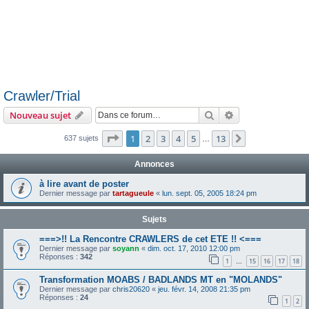
Crawler/Trial
Rechercher
Recherche avanc
Nouveau sujet
Page
1
sur
13
1
2
3
4
5
13
Suivante
637 sujets
…
Annonces
à lire avant de poster
Dernier message par
tartagueule
«
lun. sept. 05, 2005 18:24 pm
Sujets
===>!! La Rencontre CRAWLERS de cet ETE !! <===
Dernier message par
soyann
«
dim. oct. 17, 2010 12:00 pm
Réponses :
342
1
15
16
17
18
…
Transformation MOABS / BADLANDS MT en "MOLANDS"
Dernier message par
chris20620
«
jeu. févr. 14, 2008 21:35 pm
Réponses :
24
1
2