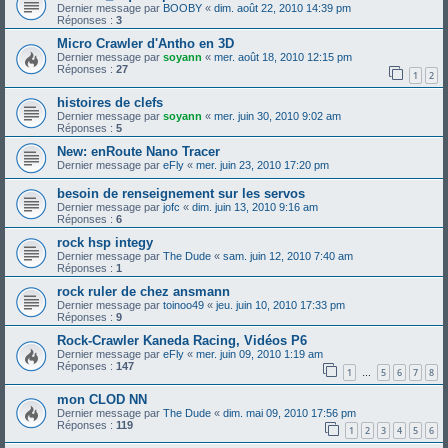
Dernier message par
BOOBY
«
dim. août 22, 2010 14:39 pm
Réponses :
3
Micro Crawler d'Antho en 3D
Dernier message par
soyann
«
mer. août 18, 2010 12:15 pm
Réponses :
27
1
2
histoires de clefs
Dernier message par
soyann
«
mer. juin 30, 2010 9:02 am
Réponses :
5
New: enRoute Nano Tracer
Dernier message par
eFly
«
mer. juin 23, 2010 17:20 pm
besoin de renseignement sur les servos
Dernier message par
jofc
«
dim. juin 13, 2010 9:16 am
Réponses :
6
rock hsp integy
Dernier message par
The Dude
«
sam. juin 12, 2010 7:40 am
Réponses :
1
rock ruler de chez ansmann
Dernier message par
toinoo49
«
jeu. juin 10, 2010 17:33 pm
Réponses :
9
Rock-Crawler Kaneda Racing, Vidéos P6
Dernier message par
eFly
«
mer. juin 09, 2010 1:19 am
Réponses :
147
1
5
6
7
8
…
mon CLOD NN
Dernier message par
The Dude
«
dim. mai 09, 2010 17:56 pm
Réponses :
119
1
2
3
4
5
6