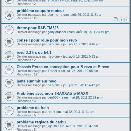
Dernier message par
srtxcobra
«
lun. sept. 26, 2011 6:06 am
Réponses :
2
probléme coupure moteur
Dernier message par
doc_no_
«
ven. août 26, 2011 11:31 am
Réponses :
25
1
2
tirette pour R&B TM323
Dernier message par
gabylerascal
«
ven. août 19, 2011 23:49 pm
conseil pour roue pour mon revo
Dernier message par
nico-tine
«
jeu. août 18, 2011 0:46 am
revo 3.3 trx ou b4.1
Dernier message par
nico-tine
«
jeu. août 18, 2011 0:33 am
Réponses :
2
Chassis Perso en conception pour B revo et E revo
Dernier message par
Tracer
«
lun. juil. 25, 2011 20:55 pm
Réponses :
17
jante summit sur revo
Dernier message par
nico-tine
«
jeu. juil. 21, 2011 14:42 pm
Problème avec mon TRAXXAS S-MAXX
Dernier message par
ben006
«
sam. mai 28, 2011 22:29 pm
Réponses :
3
probleme de frein
Dernier message par
hrc
«
dim. mai 22, 2011 11:41 am
Réponses :
5
probleme reglage du carbu
Dernier message par
jojo 38
«
lun. avr. 11, 2011 18:47 pm
Réponses :
3