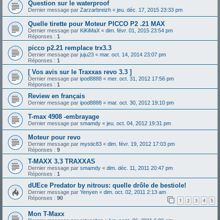
Question sur le waterproof
Dernier message par
Zarzarbreizh
«
jeu. déc. 17, 2015 23:33 pm
Quelle tirette pour Moteur PICCO P2 .21 MAX
Dernier message par
KiKiMaX
«
dim. févr. 01, 2015 23:54 pm
Réponses :
1
picco p2.21 remplace trx3.3
Dernier message par
juju23
«
mar. oct. 14, 2014 23:07 pm
Réponses :
1
[ Vos avis sur le Traxxas revo 3.3 ]
Dernier message par
ipod8888
«
mer. oct. 31, 2012 17:56 pm
Réponses :
1
Review en français
Dernier message par
ipod8888
«
mar. oct. 30, 2012 19:10 pm
T-max 4908 -embrayage
Dernier message par
smamdy
«
jeu. oct. 04, 2012 19:31 pm
Moteur pour revo
Dernier message par
mystic83
«
dim. févr. 19, 2012 17:03 pm
Réponses :
9
T-MAXX 3.3 TRAXXAS
Dernier message par
smamdy
«
dim. déc. 11, 2011 20:47 pm
Réponses :
1
dUEce Predator by nitrous: quelle drôle de bestiole!
Dernier message par
Yenyen
«
dim. oct. 02, 2011 2:13 am
Réponses :
90
1
2
3
4
5
Mon T-Maxx