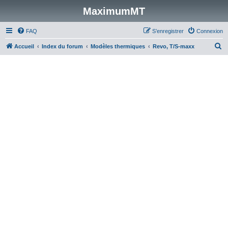
MaximumMT
FAQ
S’enregistrer
Connexion
R
Accueil
Index du forum
Modèles thermiques
Revo, T/S-maxx
e
c
h
e
r
c
h
e
r