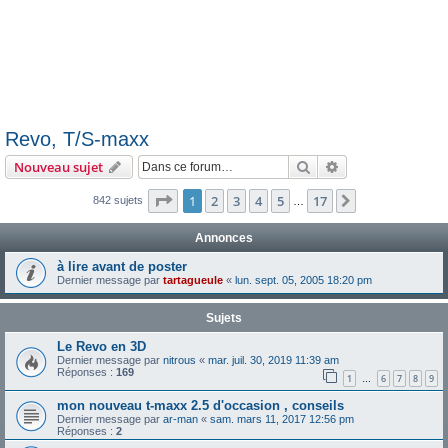
Revo, T/S-maxx
Rechercher
Recherche avanc
Nouveau sujet
Page
1
sur
17
1
2
3
4
5
17
Suivante
842 sujets
…
Annonces
à lire avant de poster
Dernier message par
tartagueule
«
lun. sept. 05, 2005 18:20 pm
Sujets
Le Revo en 3D
Dernier message par
nitrous
«
mar. juil. 30, 2019 11:39 am
Réponses :
169
1
6
7
8
9
…
mon nouveau t-maxx 2.5 d'occasion , conseils
Dernier message par
ar-man
«
sam. mars 11, 2017 12:56 pm
Réponses :
2