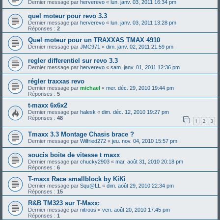
Dernier message par
herverevo
«
lun. janv. 03, 2011 16:34 pm
quel moteur pour revo 3.3
Dernier message par
herverevo
«
lun. janv. 03, 2011 13:28 pm
Réponses :
2
Quel moteur pour un TRAXXAS TMAX 4910
Dernier message par
JMC971
«
dim. janv. 02, 2011 21:59 pm
regler differentiel sur revo 3.3
Dernier message par
herverevo
«
sam. janv. 01, 2011 12:36 pm
régler traxxas revo
Dernier message par
michael
«
mer. déc. 29, 2010 19:44 pm
Réponses :
5
t-maxx 6x6x2
Dernier message par
halesk
«
dim. déc. 12, 2010 19:27 pm
Réponses :
48
1
2
3
Tmaxx 3.3 Montage Chasis brace ?
Dernier message par
Wilfried272
«
jeu. nov. 04, 2010 15:57 pm
soucis boite de vitesse t maxx
Dernier message par
chucky2903
«
mar. août 31, 2010 20:18 pm
Réponses :
6
T-maxx Race smallblock by KiKi
Dernier message par
Squ@LL
«
dim. août 29, 2010 22:34 pm
Réponses :
15
R&B TM323 sur T-Maxx:
Dernier message par
nitrous
«
ven. août 20, 2010 17:45 pm
Réponses :
1