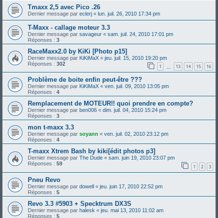
Tmaxx 2,5 avec Pico .26
Dernier message par
eclerj
«
lun. juil. 26, 2010 17:34 pm
T-Maxx - callage moteur 3.3
Dernier message par
savageur
«
sam. juil. 24, 2010 17:01 pm
Réponses :
3
RaceMaxx2.0 by KiKi [Photo p15]
Dernier message par
KiKiMaX
«
jeu. juil. 15, 2010 19:20 pm
Réponses :
302
1
13
14
15
16
…
Problème de boite enfin peut-être ???
Dernier message par
KiKiMaX
«
ven. juil. 09, 2010 13:05 pm
Réponses :
4
Remplacement de MOTEUR!! quoi prendre en compte?
Dernier message par
ben006
«
dim. juil. 04, 2010 15:24 pm
Réponses :
3
mon t-maxx 3.3
Dernier message par
soyann
«
ven. juil. 02, 2010 23:12 pm
Réponses :
4
T-maxx Xtrem Bash by kiki[édit photos p3]
Dernier message par
The Dude
«
sam. juin 19, 2010 23:07 pm
Réponses :
59
1
2
3
Pneu Revo
Dernier message par
dowell
«
jeu. juin 17, 2010 22:52 pm
Réponses :
5
Revo 3.3 #5903 + Specktrum DX3S
Dernier message par
halesk
«
jeu. mai 13, 2010 11:02 am
Réponses :
5