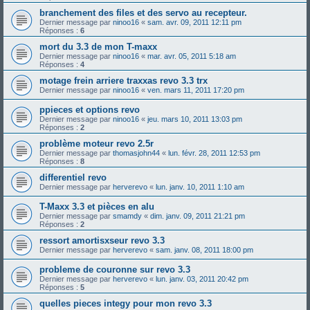
branchement des files et des servo au recepteur.
Dernier message par
ninoo16
«
sam. avr. 09, 2011 12:11 pm
Réponses :
6
mort du 3.3 de mon T-maxx
Dernier message par
ninoo16
«
mar. avr. 05, 2011 5:18 am
Réponses :
4
motage frein arriere traxxas revo 3.3 trx
Dernier message par
ninoo16
«
ven. mars 11, 2011 17:20 pm
ppieces et options revo
Dernier message par
ninoo16
«
jeu. mars 10, 2011 13:03 pm
Réponses :
2
problème moteur revo 2.5r
Dernier message par
thomasjohn44
«
lun. févr. 28, 2011 12:53 pm
Réponses :
8
differentiel revo
Dernier message par
herverevo
«
lun. janv. 10, 2011 1:10 am
T-Maxx 3.3 et pièces en alu
Dernier message par
smamdy
«
dim. janv. 09, 2011 21:21 pm
Réponses :
2
ressort amortisxseur revo 3.3
Dernier message par
herverevo
«
sam. janv. 08, 2011 18:00 pm
probleme de couronne sur revo 3.3
Dernier message par
herverevo
«
lun. janv. 03, 2011 20:42 pm
Réponses :
5
quelles pieces integy pour mon revo 3.3