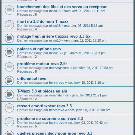
branchement des files et des servo au recepteur.
Dernier message par
ninoo16
«
sam. avr. 09, 2011 12:11 pm
Réponses :
6
mort du 3.3 de mon T-maxx
Dernier message par
ninoo16
«
mar. avr. 05, 2011 5:18 am
Réponses :
4
motage frein arriere traxxas revo 3.3 trx
Dernier message par
ninoo16
«
ven. mars 11, 2011 17:20 pm
ppieces et options revo
Dernier message par
ninoo16
«
jeu. mars 10, 2011 13:03 pm
Réponses :
2
problème moteur revo 2.5r
Dernier message par
thomasjohn44
«
lun. févr. 28, 2011 12:53 pm
Réponses :
8
differentiel revo
Dernier message par
herverevo
«
lun. janv. 10, 2011 1:10 am
T-Maxx 3.3 et pièces en alu
Dernier message par
smamdy
«
dim. janv. 09, 2011 21:21 pm
Réponses :
2
ressort amortisxseur revo 3.3
Dernier message par
herverevo
«
sam. janv. 08, 2011 18:00 pm
probleme de couronne sur revo 3.3
Dernier message par
herverevo
«
lun. janv. 03, 2011 20:42 pm
Réponses :
5
quelles pieces integy pour mon revo 3.3