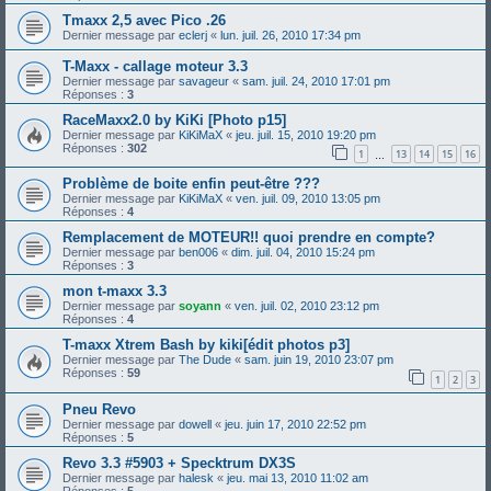
Tmaxx 2,5 avec Pico .26
Dernier message par
eclerj
«
lun. juil. 26, 2010 17:34 pm
T-Maxx - callage moteur 3.3
Dernier message par
savageur
«
sam. juil. 24, 2010 17:01 pm
Réponses :
3
RaceMaxx2.0 by KiKi [Photo p15]
Dernier message par
KiKiMaX
«
jeu. juil. 15, 2010 19:20 pm
Réponses :
302
1
13
14
15
16
…
Problème de boite enfin peut-être ???
Dernier message par
KiKiMaX
«
ven. juil. 09, 2010 13:05 pm
Réponses :
4
Remplacement de MOTEUR!! quoi prendre en compte?
Dernier message par
ben006
«
dim. juil. 04, 2010 15:24 pm
Réponses :
3
mon t-maxx 3.3
Dernier message par
soyann
«
ven. juil. 02, 2010 23:12 pm
Réponses :
4
T-maxx Xtrem Bash by kiki[édit photos p3]
Dernier message par
The Dude
«
sam. juin 19, 2010 23:07 pm
Réponses :
59
1
2
3
Pneu Revo
Dernier message par
dowell
«
jeu. juin 17, 2010 22:52 pm
Réponses :
5
Revo 3.3 #5903 + Specktrum DX3S
Dernier message par
halesk
«
jeu. mai 13, 2010 11:02 am
Réponses :
5