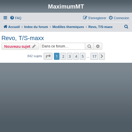
MaximumMT
FAQ
S’enregistrer
Connexion
R
Accueil
Index du forum
Modèles thermiques
Revo, T/S-maxx
e
Revo, T/S-maxx
c
Rechercher
Recherche avanc
Nouveau sujet
h
e
Page
1
sur
17
1
2
3
4
5
17
Suivante
842 sujets
…
r
c
h
e
r