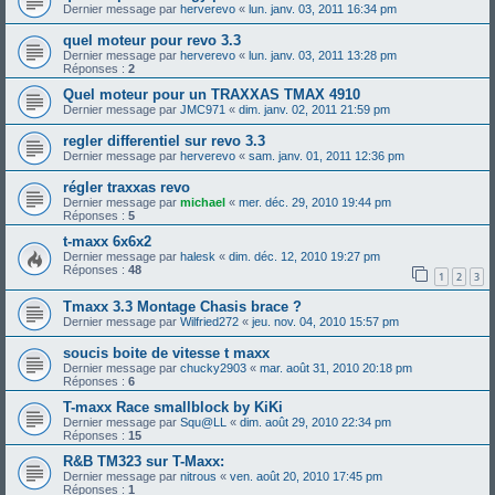
Dernier message par
herverevo
«
lun. janv. 03, 2011 16:34 pm
quel moteur pour revo 3.3
Dernier message par
herverevo
«
lun. janv. 03, 2011 13:28 pm
Réponses :
2
Quel moteur pour un TRAXXAS TMAX 4910
Dernier message par
JMC971
«
dim. janv. 02, 2011 21:59 pm
regler differentiel sur revo 3.3
Dernier message par
herverevo
«
sam. janv. 01, 2011 12:36 pm
régler traxxas revo
Dernier message par
michael
«
mer. déc. 29, 2010 19:44 pm
Réponses :
5
t-maxx 6x6x2
Dernier message par
halesk
«
dim. déc. 12, 2010 19:27 pm
Réponses :
48
1
2
3
Tmaxx 3.3 Montage Chasis brace ?
Dernier message par
Wilfried272
«
jeu. nov. 04, 2010 15:57 pm
soucis boite de vitesse t maxx
Dernier message par
chucky2903
«
mar. août 31, 2010 20:18 pm
Réponses :
6
T-maxx Race smallblock by KiKi
Dernier message par
Squ@LL
«
dim. août 29, 2010 22:34 pm
Réponses :
15
R&B TM323 sur T-Maxx:
Dernier message par
nitrous
«
ven. août 20, 2010 17:45 pm
Réponses :
1