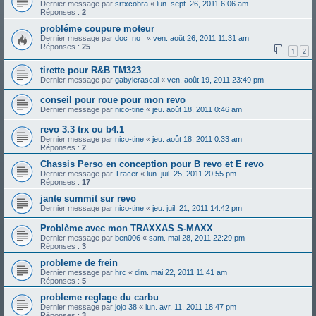
Dernier message par
srtxcobra
«
lun. sept. 26, 2011 6:06 am
Réponses :
2
probléme coupure moteur
Dernier message par
doc_no_
«
ven. août 26, 2011 11:31 am
Réponses :
25
1
2
tirette pour R&B TM323
Dernier message par
gabylerascal
«
ven. août 19, 2011 23:49 pm
conseil pour roue pour mon revo
Dernier message par
nico-tine
«
jeu. août 18, 2011 0:46 am
revo 3.3 trx ou b4.1
Dernier message par
nico-tine
«
jeu. août 18, 2011 0:33 am
Réponses :
2
Chassis Perso en conception pour B revo et E revo
Dernier message par
Tracer
«
lun. juil. 25, 2011 20:55 pm
Réponses :
17
jante summit sur revo
Dernier message par
nico-tine
«
jeu. juil. 21, 2011 14:42 pm
Problème avec mon TRAXXAS S-MAXX
Dernier message par
ben006
«
sam. mai 28, 2011 22:29 pm
Réponses :
3
probleme de frein
Dernier message par
hrc
«
dim. mai 22, 2011 11:41 am
Réponses :
5
probleme reglage du carbu
Dernier message par
jojo 38
«
lun. avr. 11, 2011 18:47 pm
Réponses :
3