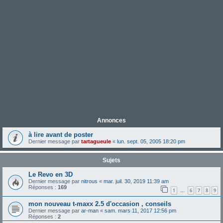
Annonces
à lire avant de poster
Dernier message par
tartagueule
«
lun. sept. 05, 2005 18:20 pm
Sujets
Le Revo en 3D
Dernier message par
nitrous
«
mar. juil. 30, 2019 11:39 am
Réponses :
169
1
6
7
8
9
…
mon nouveau t-maxx 2.5 d'occasion , conseils
Dernier message par
ar-man
«
sam. mars 11, 2017 12:56 pm
Réponses :
2