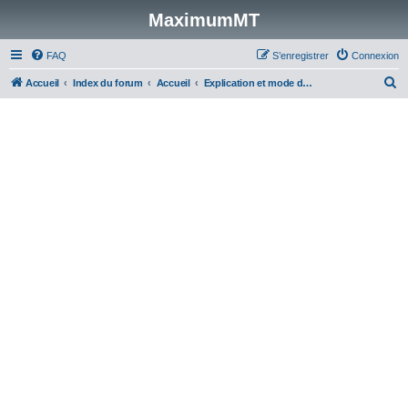
MaximumMT
FAQ
S’enregistrer
Connexion
R
Accueil
Index du forum
Accueil
Explication et mode d'utilisation du Forum
e
c
h
e
r
c
h
e
r