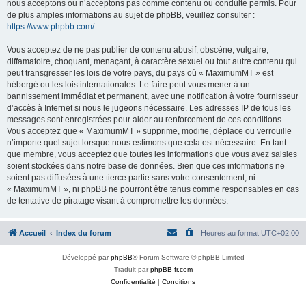
nous acceptons ou n’acceptons pas comme contenu ou conduite permis. Pour
de plus amples informations au sujet de phpBB, veuillez consulter :
https://www.phpbb.com/
.
Vous acceptez de ne pas publier de contenu abusif, obscène, vulgaire,
diffamatoire, choquant, menaçant, à caractère sexuel ou tout autre contenu qui
peut transgresser les lois de votre pays, du pays où « MaximumMT » est
hébergé ou les lois internationales. Le faire peut vous mener à un
bannissement immédiat et permanent, avec une notification à votre fournisseur
d’accès à Internet si nous le jugeons nécessaire. Les adresses IP de tous les
messages sont enregistrées pour aider au renforcement de ces conditions.
Vous acceptez que « MaximumMT » supprime, modifie, déplace ou verrouille
n’importe quel sujet lorsque nous estimons que cela est nécessaire. En tant
que membre, vous acceptez que toutes les informations que vous avez saisies
soient stockées dans notre base de données. Bien que ces informations ne
soient pas diffusées à une tierce partie sans votre consentement, ni
« MaximumMT », ni phpBB ne pourront être tenus comme responsables en cas
de tentative de piratage visant à compromettre les données.
Accueil
Index du forum
Heures au format
UTC+02:00
Développé par
phpBB
® Forum Software © phpBB Limited
Traduit par
phpBB-fr.com
Confidentialité
|
Conditions