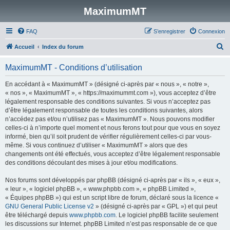
MaximumMT
FAQ
S’enregistrer
Connexion
R
Accueil
Index du forum
e
MaximumMT - Conditions d’utilisation
c
h
En accédant à « MaximumMT » (désigné ci-après par « nous », « notre »,
« nos », « MaximumMT », « https://maximummt.com »), vous acceptez d’être
e
légalement responsable des conditions suivantes. Si vous n’acceptez pas
r
d’être légalement responsable de toutes les conditions suivantes, alors
n’accédez pas et/ou n’utilisez pas « MaximumMT ». Nous pouvons modifier
c
celles-ci à n’importe quel moment et nous ferons tout pour que vous en soyez
h
informé, bien qu’il soit prudent de vérifier régulièrement celles-ci par vous-
même. Si vous continuez d’utiliser « MaximumMT » alors que des
e
changements ont été effectués, vous acceptez d’être légalement responsable
r
des conditions découlant des mises à jour et/ou modifications.
Nos forums sont développés par phpBB (désigné ci-après par « ils », « eux »,
« leur », « logiciel phpBB », « www.phpbb.com », « phpBB Limited »,
« Équipes phpBB ») qui est un script libre de forum, déclaré sous la licence «
GNU General Public License v2
» (désigné ci-après par « GPL ») et qui peut
être téléchargé depuis
www.phpbb.com
. Le logiciel phpBB facilite seulement
les discussions sur Internet. phpBB Limited n’est pas responsable de ce que