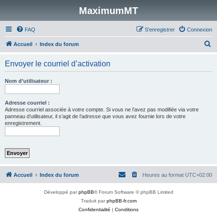
MaximumMT
FAQ
S’enregistrer
Connexion
R
Accueil
Index du forum
e
Envoyer le courriel d’activation
c
h
Nom d’utilisateur :
e
r
Adresse courriel :
Adresse courriel associée à votre compte. Si vous ne l’avez pas modifiée via votre
c
panneau d’utilisateur, il s’agit de l’adresse que vous avez fournie lors de votre
enregistrement.
h
e
r
Accueil
Index du forum
Heures au format
UTC+02:00
Développé par
phpBB
® Forum Software © phpBB Limited
Traduit par
phpBB-fr.com
Confidentialité
|
Conditions