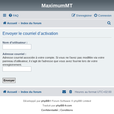
MaximumMT
FAQ
S’enregistrer
Connexion
R
Accueil
Index du forum
e
Envoyer le courriel d’activation
c
h
Nom d’utilisateur :
e
r
Adresse courriel :
Adresse courriel associée à votre compte. Si vous ne l’avez pas modifiée via votre
c
panneau d’utilisateur, il s’agit de l’adresse que vous avez fournie lors de votre
enregistrement.
h
e
r
Accueil
Index du forum
Heures au format
UTC+02:00
Développé par
phpBB
® Forum Software © phpBB Limited
Traduit par
phpBB-fr.com
Confidentialité
|
Conditions